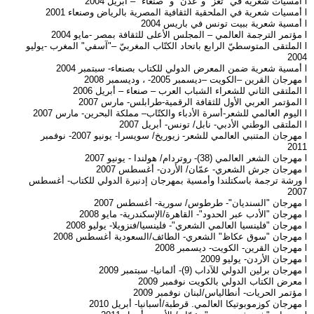
l أمسيات شعرية في "تعز" و"عدن" و "صنعاء" – أبريل 2004
l أمسيات شعرية في الملحقية الثقافية المصرية بالرياض وصنعاء 2001
l أمسية شعرية ببيت تونس في باريس 2004
l مؤتمر الترجمة العالمي – المجلس الأعلى للثقافة بمصر -مايو 2004
l الملتقى المتوسطيّ الرابع باتحاد الكتّاب المغربيّ –"آسفي" المغرب -يوليو
2004
l أمسية شعرية ضمن المعرض الدولي للكتاب بصنعاء- سبتمبر 2004
l مهرجان القرين –الكويت –ديسمبر 2005- ، وديسمبر 2008
l الملتقى الثاني للشعراء الشباب العرب – صنعاء – أبريل 2006
l المؤتمر العربي الأول للثقافة الرقمية-طرابلس- مارس 2007
l اليوم العالمي للشعر-أسرة الأدباء والكتّاب– مملكة البحرين- مارس 2007
l الملتقى الوطني الأدبي- نابل/ تونس- أبريل 2007
l مهرجان المتنبي العالمي للشعر- زيوريخ/ سويسرا- يونيو 2007- نوفمبر
2011
l مهرجان الشعر العالمي (38)- روتردام/ هولندا - يونيو 2007
l مهرجان جرش الشعري- عمّان/ الأردن- أغسطس 2007
l ورشة ترجمة باسكتلندا وأمسية بمهرجان إدنبرة الدولي للكتاب- أغسطس
2007
l مهرجان "السنديان"- طرطوس/ سورية- أغسطس 2007
l مهرجان "الأدب عبر الحدود"- القاهرة/الإسكندرية- مايو 2008
l مهرجان "فلينسيا العالمي الشعري"- فلينسيا/فنزويلا- يوليو 2008
l مهرجان "سوق عكاظ" الشعري- الطائف/السعودية أغسطس 2008
l مهرجان القرين- الكويت- ديسمبر 2008
l مهرجان الأردن- يوليو 2009
l مهرجان برلين الدولي للآداب (9)- ألمانيا- سبتمبر 2009
l معرض الكتاب الدولي بالكويت نوفمبر 2009
l مؤتمر الحريات- أنطالياس/لبنان نوفمبر 2009
l مهرجان كوزموبوتيكا العالمي. قرطبة/أسبانيا- أبريل 2010