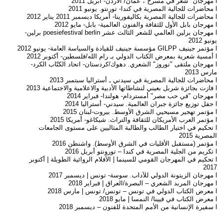
l مهرجان "شعر في مسرح"، عمّان/ الأردن- أبريل 2011
l محاضرات للجالية المصرية في كندا- تورنتو. يونيو 2011
l محاضرات للجالية المصرية بكاليفورينا- أمريكا ديسمبر 2011 يناير 2012
l مهرجان بابل الأول للثقافة والفنون العالمية- بابل- مايو 2012
l مهرجان برلين العالمي للشعر الثالث عشر poesiefestival berlin برلين-
يونيو 2012
l مؤتمر جينيف GILPP مؤسسة جينيف للقيادة والسياسة العامة- يونيو 2012
l أمسية شعرية بمعرض الكتاب الدولي بـ رام الله/فلسطين- أكتوبر 2012
l مهرجان ملتقى "نوروز" الشعري. دهوك/كردستان- اتحاد الكتّاب الكرد-
مارس 2013
l محاضرات للجالية المصرية في سيدني ـ أستراليا سبتمبر 2013
l فازت بجائزة شربل بعيني لنشاطاتها الأدبية والاعلامية والاجتماعية 2013
l مهرجان "في حب مصر" أمستردام- هولندا- فبراير 2014
l حفل توزيع جائزة جبران العالمية. سيدني- أستراليا 2014
l مؤتمر تهجير مسيحيي الشرق الأوسط. بيروت-لبنان 2015
l مؤتمر العرب الأمريكان للثقافة والتراث. شيكاغو- أمريكا 2015
l تحكيم في اختيار الطالب والطالبة المثاليين على مستوى الجامعات
المصرية 2015
l مؤتمر (مستقبل الأقليات في الشرق الأوسط). واشنطن 2016
l تكريم من الجلية المصرية في كندا – تورونتو أبريل 2016
l تحكيم في المهرجان القومي للسينما | الأفلام الروائية الطويلة | أكتوبر
2017
l مهرجان الزيتونة الدولي للآداب. سوسة- تونس | ديسمبر 2017
l مهرجان المربد الشعري – البصرة/العراق | فبراير 2018
l معرض الكتاب الدولي في تونس – تونس/ تونس | مارس 2018
l معرض الكتاب في فيينا/ النمسا | مايو 2018
l سفيرة الإنسانية من الأمم المتحدة للفنون – ديسمبر 2018