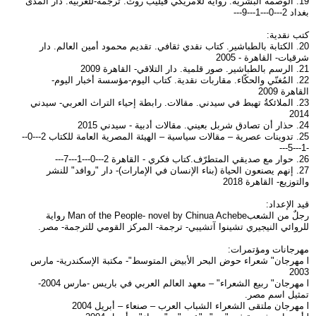
19. الوصمة البشرية. رواية للأمريكي فيليب روث. ترجمة-للعربية. دار المدى
بغداد 2---0---1---9---
كتب نقدية:
20. الكتابة بالطباشير. كتاب نقدي ثقافي. تقديم محمود أمين العالم. دار
شرقيات- القاهرة - 2005
21. الرسم بالطباشير. صور قلمية. دار التلاقي- القاهرة 2009
22. المُغنّي والحكّاء. مقاربات نقدية. كتاب اليوم-مؤسسة أخبار اليوم-
القاهرة 2009
23. الملائكةُ تهبط في سيدني. مقالات. رابطة إحياء التراث العربي- سيدني
2014
24. حذار أن تصادق شربل بعيني. مقالات أدبية - سيدني 2015
25. تدوينات عصرية – مقالات سياسية – الهيئة المصرية العامة للكتاب 2---0--
-1---5---
26. حوار مع صديقي المتطرّف.كتاب فكري - القاهرة 2---0---1---7---
27. إنهم يصنعون الحياة (بناء الإنسان في الإمارات)- دار "روافد" للنشر
والتوزيع- القاهرة 2018
قيد الإعداد:
رجلٌ من الشعبMan of the People- novel by Chinua Achebe رواية
للروائي النيجيري تشينوا آتشيبي- ترجمة- المركز القومي للترجمة- مصر.
مهرجانات ومؤتمرات:
l مهرجان" شعراء حوض البحر الأبيض المتوسط"- مكتبة الإسكندرية- مارس
2003
l مهرجان" ربيع الشعراء" – معهد العالم العربي في باريس -مارس 2004-
تمثيل اسم مصر.
l مهرجان ملتقى الشعراء الشباب العرب – صنعاء – أبريل 2004