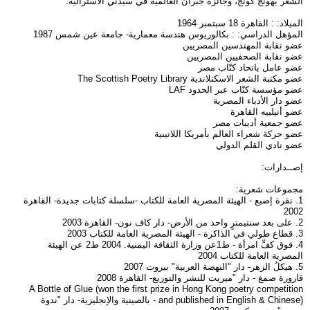
الشعر بهونج كونج، وجائزة جبران العالمية في سيدني الأسترالية.
الميلاد: : القاهرة 18 سبتمبر 1964
المؤهل الدراسي: : بكالوريوس هندسة معمارية- جامعة عين شمس 1987
عضو نقابة المهندسين المصريين
عضو نقابة الصحفيين المصريين
عضو عامل باتحاد كتّاب مصر
عضو مكتبة الشعر الاسكتلاندية The Scottish Poetry Library
عضو مؤسسة كتّاب عبر الحدود LAF
عضو دار الأدباء المصرية
عضو أتيلييه القاهرة
عضو جمعية أديبات مصر
عضو حركة شعراء العالم بأمريكا اللاتينية
عضو نادي القلم الدولي
إصــدارات:
مجموعات شعرية:
1. نقرة إصبع - الهيئة المصرية العامة للكتاب -سلسلة كتابات جديدة- القاهرة
2002
2. على بعد سنتيمترٍ واحد من الأرض- دار كاف نون- القاهرة 2003
3. قطاع طولي في الذاكرة - الهيئة المصرية العامة للكتاب 2003
4. فوق كفِّ امرأة - ط1عن وزارة الثقافة اليمنية. 2004 ط2 عن الهيئة
المصرية العامة للكتاب 2004
5. هيكلُ الزهر- دار "النهضة العربية" بيروت 2007
قارورة صمغ - دار "ميريت للنشر والتوزيع- القاهرة 2008
A Bottle of Glue (won the first prize in Hong Kong poetry competition
and published in English & Chinese) - بالصينية والإنجليزية- دار "ندوة