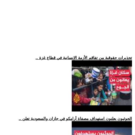
.. تحذيرات حقوقية من تفاقم الأزمة الإنسانية في قطاع غزة
.. الحوثيون يعلنون استهداف مصفاة أرامكو في جازان والسعودية تعلن