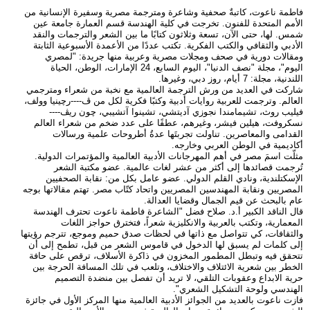
فاطمة ناعوت، كاتبةٌ صحفية وشاعرة ومترجمة مصرية وسفيرة الإنسانية من
الأمم المتحدة للفنون. تخرجت في كلية الهندسة قسم العمارة جامعة عين
شمس. لها، حتى الآن، تسعة وثلاثون كتابًا ما بين الشعر والترجمات والنقد
الأدبي والثقافي والكتب الفكرية. تكتب عددًا من الأعمدة الأسبوعية الثابتة
ومقالات دورية في صحف ومجلات مصرية وعربية منها جريدة: "لمصري
اليوم"، مجلة "نصف الدنيا"، اليوم السابع، 24 الإمارات، الوطن، الحياة
اللندنية، مجلة: 7 أيام، روز دبي، وغيرها.
شاركت في العديد من ورش الترجمة العالمية مع نخبة من شعراء ومترجمي
العالم. وترجمت للعربية روايات أدبية وكتبًا فكرية لكل من ڤ----رچينيا وولف،
فيليب روث، تشيمامندا نجوزي آديتشي، تشينوا آتشيبي، چون ريڤ----
نسكروفت، هيلين فيشر، وغيرهم، عطفًا على عدد ضخم من شعراء العالم
القدامى والمعاصرين. تناولت تجربتَها عدةُ أطروحات علمية ورسالات
أكاديمية في الوطن العربي وخارجه.
مثلّت اسمَ مصر في أهم المهرجانات الأدبية العالمية والمؤتمرات الدولية.
تُرجمت قصائدها إلى أكثر من عشر لغات عالمية. عضو مكتبة الشعر
الإسكتلندية، ونادي القلم الدولي. عضو عامل بكل من: نقابة الصحفيين
المصريين ونقابة المهندسين المصريين واتحاد كتّاب مصر. تهتم مقالاتها بوجه
عام بالبحث عن قيم الجمال وقضايا العدالة.
قال الناقد الكبير أ.د. صلاح فضل "الشاعرة فاطمة ناعوت تحترف الهندسة
المعمارية، وتكتب بالعربية والانكليزية شعراً، فتخترق حواجز اللغات
والثقافات، كي تتواصل مع ذاتها في لحظات صدق حميم وموجع، تترجم رؤيتها
إلى كلمات لم يسبق لها الدخول في قاموس الشعر من قبل، تطمح إلى أن
تتحقق فيه وتبطل المطمور المخزون في ذاكرة الأسلاف، ترقص على حافة
الخطر بين شعرية الائتلاف والاختلاف، وتلعب في تلك المسافة الحرجة بين
حرية الابداع وعقوبات التلقي، لا تريد أن تفصل بين منضدة التصميم
الهندسي ولوحة التشكيل الشعري".
فازت ناعوت بالعديد من الجوائز الأدبية العالمية منها المركز الأول في جائزة