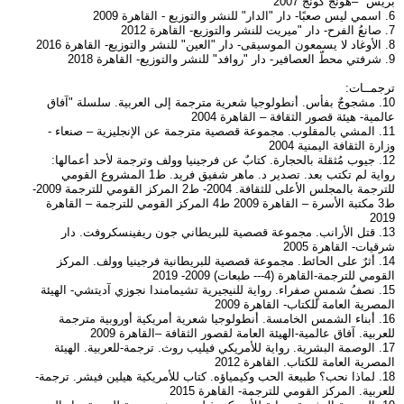
بريس" –هونج كونج 2007
6. اسمي ليس صعبًا- دار "الدار" للنشر والتوزيع - القاهرة 2009
7. صانعُ الفرح- دار "ميريت للنشر والتوزيع- القاهرة 2012
8. الأوغاد لا يسمعون الموسيقى- دار "العين" للنشر والتوزيع- القاهرة 2016
9. شرفتي محطّ العصافير- دار "روافد" للنشر والتوزيع- القاهرة 2018
ترجمــات:
10. مشجوجٌ بفأس. أنطولوجيا شعرية مترجمة إلى العربية. سلسلة "آفاق
عالمية- هيئة قصور الثقافة – القاهرة 2004
11. المشي بالمقلوب. مجموعة قصصية مترجمة عن الإنجليزية – صنعاء -
وزارة الثقافة اليمنية 2004
12. جيوب مُثقلة بالحجارة. كتابٌ عن فرجينيا وولف وترجمة لأحد أعمالها:
رواية لم تكتب بعد. تصدير د. ماهر شفيق فريد. ط1 المشروع القومي
للترجمة بالمجلس الأعلى للثقافة. 2004- ط2 المركز القومي للترجمة 2009-
ط3 مكتبة الأسرة – القاهرة 2009 ط4 المركز القومي للترجمة – القاهرة
2019
13. قتل الأرانب. مجموعة قصصية للبريطاني جون ريفينسكروفت. دار
شرقيات- القاهرة 2005
14. أثرٌ على الحائط. مجموعة قصصية للبريطانية فرجينيا وولف. المركز
القومي للترجمة-القاهرة (4--- طبعات) 2009- 2019
15. نصفُ شمسٍ صفراء. رواية للنيجيرية تشيمامندا نجوزي آديتشي- الهيئة
المصرية العامة للكتاب- القاهرة 2009
16. أبناء الشمس الخامسة. أنطولوجيا شعرية أمريكية أوروبية مترجمة
للعربية. آفاق عالمية-الهيئة العامة لقصور الثقافة –القاهرة 2009
17. الوصمة البشرية. رواية للأمريكي فيليب روث. ترجمة-للعربية. الهيئة
المصرية العامة للكتاب. القاهرة 2012
18. لماذا نحب؟ طبيعة الحب وكيمياؤه. كتاب للأمريكية هيلين فيشر. ترجمة-
للعربية. المركز القومي للترجمة- القاهرة 2015