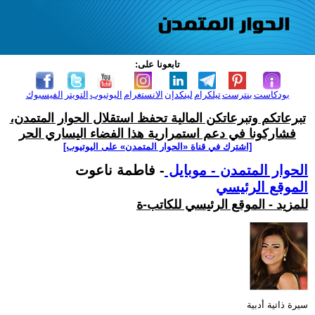
تابعونا على:
بودكاست
بنترست
تيلكرام
لينكدإن
الانستغرام
اليوتيوب
التويتر
الفيسبوك
تبرعاتكم وتبرعاتكن المالية تحفظ استقلال الحوار المتمدن،
فشاركونا في دعم استمرارية هذا الفضاء اليساري الحر
[اشترك في قناة ‫«الحوار المتمدن» على اليوتيوب]
الحوار المتمدن - موبايل
- فاطمة ناعوت
الموقع الرئيسي
للمزيد - الموقع الرئيسي للكاتب-ة
سيرة ذاتية أدبية