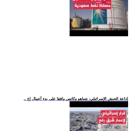
.. إذاعة الجيش الإسرائيلي: نتنياهو وكاتس وافقا على بدء أعمال إع