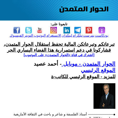
تابعونا على:
بودكاست
بنترست
تيلكرام
لينكدإن
الانستغرام
اليوتيوب
التويتر
الفيسبوك
تبرعاتكم وتبرعاتكن المالية تحفظ استقلال الحوار المتمدن،
فشاركونا في دعم استمرارية هذا الفضاء اليساري الحر
[اشترك في قناة ‫«الحوار المتمدن» على اليوتيوب]
الحوار المتمدن - موبايل
- أحمد عصيد
الموقع الرئيسي
للمزيد - الموقع الرئيسي للكاتب-ة
●------------------------ أستاذ الفلسفة و شاعر و باحث في الثقافة الأمازيغية