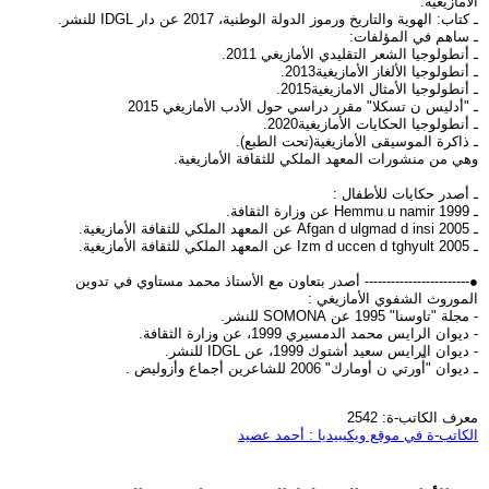
الأمازيغية.
ـ كتاب: الهوية والتاريخ ورموز الدولة الوطنية، 2017 عن دار IDGL للنشر.
ـ ساهم في المؤلفات:
ـ أنطولوجيا الشعر التقليدي الأمازيغي 2011.
ـ أنطولوجيا الألغاز الأمازيغية2013.
ـ أنطولوجيا الأمثال الامازيغية2015.
ـ "أدليس ن تسكلا" مقرر دراسي حول الأدب الأمازيغي 2015
ـ أنطولوجيا الحكايات الأمازيغية2020.
ـ ذاكرة الموسيقى الأمازيغية(تحت الطبع).
وهي من منشورات المعهد الملكي للثقافة الأمازيغية.
ـ أصدر حكايات للأطفال :
ـ Hemmu u namir 1999 عن وزارة الثقافة.
ـ Afgan d ulgmad d insi 2005 عن المعهد الملكي للثقافة الأمازيغية.
ـ Izm d uccen d tghyult 2005 عن المعهد الملكي للثقافة الأمازيغية.
●------------------------ أصدر بتعاون مع الأستاذ محمد مستاوي في تدوين
الموروث الشفوي الأمازيغي :
- مجلة "تاوسنا" 1995 عن SOMONA للنشر.
- ديوان الرايس محمد الدمسيري 1999، عن وزارة الثقافة.
- ديوان الرايس سعيد أشتوك 1999، عن IDGL للنشر.
ـ ديوان "أّورتي ن أومارك" 2006 للشاعرين أجماع وأزوليض .
معرف الكاتب-ة: 2542
الكاتب-ة في موقع ويكيبيديا : أحمد عصيد