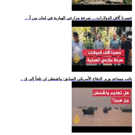
.. -خسرنا آلاف الدولارات-... صرخة مزارعي الهبارية في لبنان من آ
.. نائب مساعد وزير الدفاع الأمريكي السابق: واشنطن لن تلجأ إلى ق