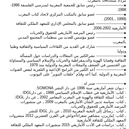
مزداد سنة1961 بالمغرب.
●------------------------ رئيس سابق للجمعية المغربية لمدرسي الفلسفة 1996-
1998.
●------------------------ عضو سابق بالمكتب المركزي لاتحاد كتاب المغرب
(1999 ـ 2001) .
●------------------------ عضو سابق بالمجلس الإداري للمعهد الملكي للثقافة
الأمازيغية 2002-2006.
●------------------------ رئيس المرصد الأمازيغي للحقوق والحريات
●------------------------ عضو مؤسس للعديد من منظمات المجتمع المدني
بالمغرب.
●------------------------ شارك في العديد من اللقاءات السياسية والثقافية وطنيا
ودوليا.
●------------------------ نشرالكثير من المقالات والدراسات حول المسألة
الثقافية وقضايا الهوية والديمقراطية والحريات والإسلام السياسي والمساواة
بين الجنسين في الصحف والمجلات المغربية والدولية منذ 1979.
●------------------------ أعد الكثير من البرامج الإذاعية و التلفزية لبعض القنوات
المغربية و الدولية .كما أعد وقدّم "حلقات التنوير" على اليوتوب.
●------------------------ صدر له :
- ديوان شعر أمازيغي سنة 1996 عن دار النشر SOMONA.
- كتاب: الأمازيغية في خطاب الإسلام السياسي 1998 ـ عن دارIDGL .
- كتاب: أسئلة الثقافة والهوية في المغرب المعاصر 2002 ـ عن دار IDGL.
ـ كتاب: سياسة تدبير الشأن الأمازيغي بالمغرب 2009 ـ عن منشورات
المرصد الأمازيغي للحقوق والحريات.
ـ كتاب : رسائل إلى النخبة المغربية 2010 ـ عن دار IDGL للنشر.
ـ كتاب: إماريرن، مشاهير شعراءأحواش في القرن العشرين 2012 منشروات
المعهد الملكي للثقافة الأمازيغية.
ـ كتاب: دراسات في الأدب الأمازيغي 2015 منشورات المعهد الملكي للثقافة