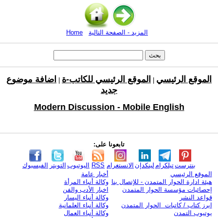
المزيد - الصفحة التالية
Home
الموقع الرئيسي
الموقع الرئيسي للكاتب-ة
اضافة موضوع
|
|
جديد
Modern Discussion - Mobile English
تابعونا على:
بنترست
تيلكرام
لينكدإن
الانستغرام
RSS
اليوتيوب
التويتر
الفيسبوك
الموقع الرئيسي
أخبار عامة
هيئة ادارة الحوار المتمدن - للإتصال بنا
وكالة أنباء المرأة
إحصائيات مؤسسة الحوار المتمدن
اخبار الأدب والفن
قواعد النشر
وكالة أنباء اليسار
ابرز كتاب / كاتبات الحوار المتمدن
وكالة أنباء العلمانية
يوتيوب التمدن
وكالة أنباء العمال