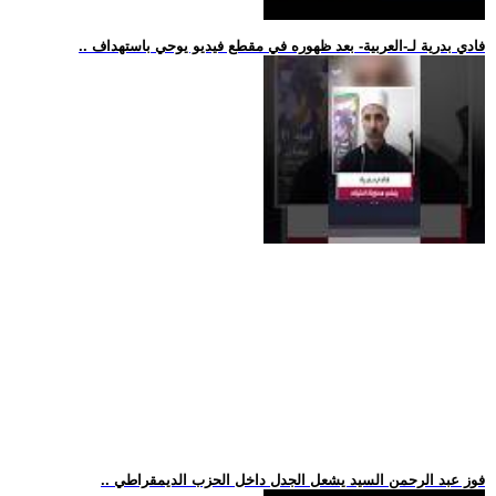
.. فادي بدرية لـ-العربية- بعد ظهوره في مقطع فيديو يوحي باستهداف
.. فوز عبد الرحمن السيد يشعل الجدل داخل الحزب الديمقراطي