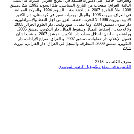
والعراقية، حاصل على دكتوراه فلسفة في التاريخ العربي، صدرت له الكتب
التالية: العراق: صفحات من التاريخ السياسي، ط1 السويد 1992، ط2 دمشق
1998، ط3 القاهرة 2007. فن الانتفاضة... السويد 1994. والحركة العمالية
في العراق، بيروت 1996. والجبال، يوميات نصير في كردستان، دار الكنوز
الأدبية، بيروت 1996. لا للحرب، خطط الغزو من اجل النفط والإمبراطورية..
دار نينوى، دمشق 2004. وما يبقى .. صور وكتب، دار العلوم الجزائر 2005.
ولا للاحتلال.. إسقاط التمثال وسقوط المثال، دار التكوين، دمشق 2005.
وواشنطن – لندن: احتلال بغداد، دار التكوين، دمشق 2007. وبشت آشان..
فصيل الإعلام، دار خطوات، دمشق 2007. و العراق، صراع الإرادات، دار
التكوين، دمشق 2009. المطرقة والمنجل في العراق، دار الفارابي، بيروت
2011.
معرف الكاتب-ة: 2718
الكاتب-ة في موقع ويكيبيديا : كاظم الموسوي