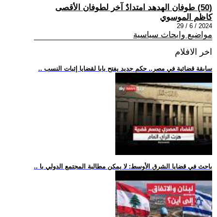
(50) طوفان الهدهد امتدادٌ آخر لطوفان الأقصى
كاظم الموسوي
2024 / 6 / 29
مواضيع وابحاث سياسية
اخر الافلام
.. سابقة قضائية في مصر.. حكم جديد يفتح بابا لقضايا إثبات النسب
.. باحث في قضايا الشرق الأوسط: لا يمكن مطالبة المجتمع الدولي با