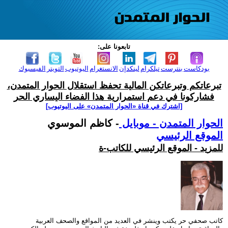
تابعونا على:
بودكاست
بنترست
تيلكرام
لينكدإن
الانستغرام
اليوتيوب
التويتر
الفيسبوك
تبرعاتكم وتبرعاتكن المالية تحفظ استقلال الحوار المتمدن،
فشاركونا في دعم استمرارية هذا الفضاء اليساري الحر
[اشترك في قناة ‫«الحوار المتمدن» على اليوتيوب]
الحوار المتمدن - موبايل
- كاظم الموسوي
الموقع الرئيسي
للمزيد - الموقع الرئيسي للكاتب-ة
كاتب صحفي حر يكتب وينشر في العديد من المواقع والصحف العربية