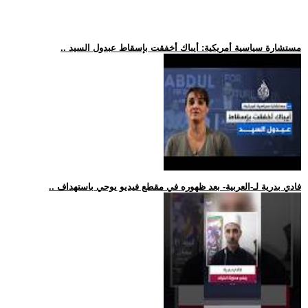
.. مستشارة سياسية أمريكية: أيباك أخفقت بإسقاط عبدول السيد
.. فادي بدرية لـ-العربية- بعد ظهوره في مقطع فيديو يوحي باستهداف