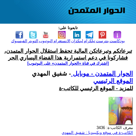
تابعونا على:
بودكاست
بنترست
تيلكرام
لينكدإن
الانستغرام
اليوتيوب
التويتر
الفيسبوك
تبرعاتكم وتبرعاتكن المالية تحفظ استقلال الحوار المتمدن،
فشاركونا في دعم استمرارية هذا الفضاء اليساري الحر
[اشترك في قناة ‫«الحوار المتمدن» على اليوتيوب]
الحوار المتمدن - موبايل
- شفيق المهدي
الموقع الرئيسي
للمزيد - الموقع الرئيسي للكاتب-ة
معرف الكاتب-ة: 3436
الكاتب-ة في موقع ويكيبيديا : شفيق المهدي