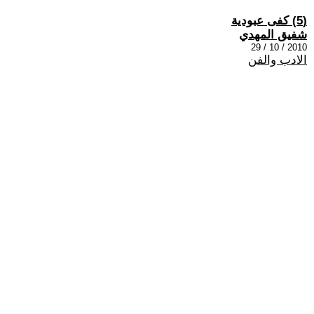
(5) كفى عبودية
شفيق المهدي
2010 / 10 / 29
الادب والفن