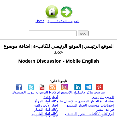
المزيد - الصفحة التالية
Home
الموقع الرئيسي
الموقع الرئيسي للكاتب-ة
اضافة موضوع
|
|
جديد
Modern Discussion - Mobile English
تابعونا على:
بنترست
تيلكرام
لينكدإن
الانستغرام
RSS
اليوتيوب
التويتر
الفيسبوك
الموقع الرئيسي
أخبار عامة
هيئة ادارة الحوار المتمدن - للإتصال بنا
وكالة أنباء المرأة
إحصائيات مؤسسة الحوار المتمدن
اخبار الأدب والفن
قواعد النشر
وكالة أنباء اليسار
ابرز كتاب / كاتبات الحوار المتمدن
وكالة أنباء العلمانية