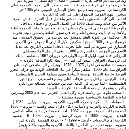
ولد في 11 آذار 1945 بقرية – نعمتلي – قضاء – القامشلي – سورية ,ثم
عاش مع اهله في قرية – جمعاية - . انتسب مبكراً الى الحزب الديموقراطي
الكردستاني - سورية وساهم مع الجناح اليساري القومي عام 1965 في
تدشين النهج القومي الديموقراطي في الحركة الكردية .
انتسب الى كلية الحقوق بجامعة دمشق واعتقل قبيل التخرج . عاش الجزء
الأكبر من حياته ومنذ صيف 1966 في العمل السري والاختفاء بالداخل
والهجرة القسرية الى لبنان وكردستان العراق وتونس وألمانيا الديموقراطية
والاتحادية فيما بعد وسجن لعام واحد في سجن القلعة بدمشق ، وتم تحويله
الى محكمة امن الدولة العليا بدمشق بعد تجريده من الحقوق المدنية . منذ
كونفرانس عام 1968 اصبح السكرتير الأول للبارتي الديموقراطي الكردي
اليساري في سورية ثم أمينا عاما لحزب الاتحاد الشعبي الكردي بعد تبديل
الاسم في المؤتمر الخامس عام 1980. التقى الراحل الملا مصطفى
البارزاني قائد ثورة ايلول للمرة الاولى في حزيران 1967 بمنطقه – بالك –
في كردستان العراق . اسس في لبنان – رابطة كاوا للثقافة الكردية –
كمؤسسة ثقافية في أعوام 1975 – 1978 . ويترأس الرابطة في كردستان
العراق منذ عام 1999 . ساهم مبكراً في بناء العلاقات الودية مع حركة التحرر
العربية وخاصة الحركة الوطنية اللبنانية وقوى منظمة التحرير الفلسطينية
وقلده الرئيس الراحل ياسر عرفات أعلى وسام فلسطيني – درع الثورة
الفلسطينية - كما شارك في اقامة عدد من جمعيات الصداقة بين الكرد
والعرب وهو رئيس جمعية الصداقة الكردية – العربية .
. انسحب طوعا من رئاسة حزبه وكل العمل الحزبي منذ عام 2003 ويمارس
قناعاته الثقافية والسياسية بصورة مستقلة .
- المؤلفات :1 - الكرد والحركة التحررية الكردية – بيروت – برلين – 1982 (
باللغات الكردية والعربية والألمانية ) .2 -الاكراد شعبا وقضية – بيروت – 1986
3- موضوعات كردية - بيروت – 1987 . 4 - القضية الكردية والنظام العالمي
الجديد – بيروت – 1992 . 5 - غرب كردستان – بيروت – 1998 . 6 - القضية
الكردية أمام التحديات - أربيل – 1999. 7 - الحركة القومية الكردية في
سورية – رؤية نقدية من الداخل ( باللغات الكردية والعربية والانكليزية ) –