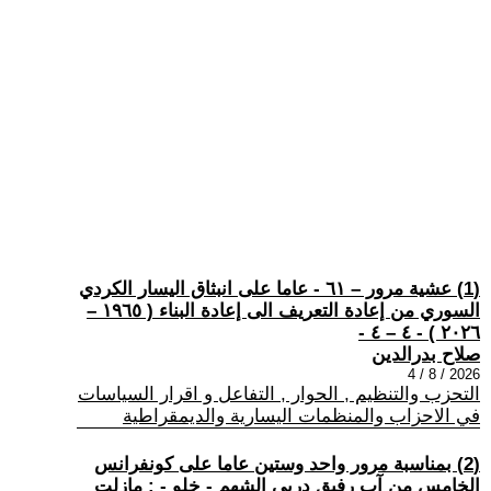
(1) عشية مرور – ٦١ - عاما على انبثاق اليسار الكردي
السوري من إعادة التعريف الى إعادة البناء ( ١٩٦٥ –
٢٠٢٦ ) - ٤ – ٤ -
صلاح بدرالدين
2026 / 8 / 4
التحزب والتنظيم , الحوار , التفاعل و اقرار السياسات
في الاحزاب والمنظمات اليسارية والديمقراطية
(2) بمناسبة مرور واحد وستين عاما على كونفرانس
الخامس من آب رفيق دربي الشهم - خلو - : مازلت