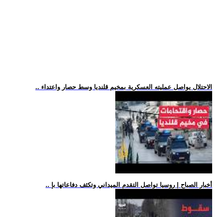
.. الاحتلال يواصل عمليته العسكرية بمخيم قلنديا وسط حصار واعتداء
.. أخبار الصباح | روسيا تواصل التقدم الميداني وتكثف دفاعاتها بإ