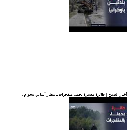
.. أخبار الصباح | طائرة مسيرة تحمل متفجرات.. مطار ألماني ينجو م