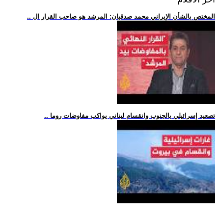
.. المختص بالشأن الإيراني محمد صدقيان: المرشد هو صاحب القرار ال
.. تصعيد إسرائيلي بالجنوب وانقسام لبناني يواكب مفاوضات روما