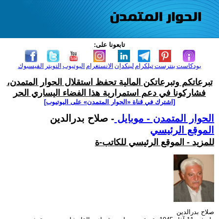
تابعونا على:
بودكاست
بنترست
تيلكرام
لينكدإن
الانستغرام
اليوتيوب
التويتر
الفيسبوك
تبرعاتكم وتبرعاتكن المالية تحفظ استقلال الحوار المتمدن،
فشاركونا في دعم استمرارية هذا الفضاء اليساري الحر
[اشترك في قناة ‫«الحوار المتمدن» على اليوتيوب]
الحوار المتمدن - موبايل
- صلاح بدرالدين
الموقع الرئيسي
للمزيد - الموقع الرئيسي للكاتب-ة
صلاح بدرالدين