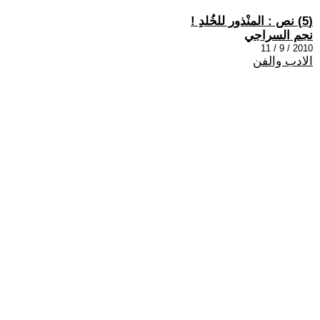
(5) نص : المنْذور للخُلدِ !
نجم السراجي
2010 / 9 / 11
الادب والفن