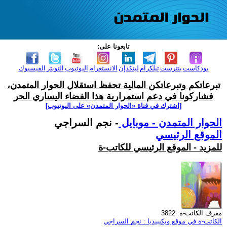
تابعونا على:
بودكاست
بنترست
تيلكرام
لينكدإن
الانستغرام
اليوتيوب
التويتر
الفيسبوك
تبرعاتكم وتبرعاتكن المالية تحفظ استقلال الحوار المتمدن،
فشاركونا في دعم استمرارية هذا الفضاء اليساري الحر
[اشترك في قناة ‫«الحوار المتمدن» على اليوتيوب]
الحوار المتمدن - موبايل
- نجم السراجي
الموقع الرئيسي
للمزيد - الموقع الرئيسي للكاتب-ة
معرف الكاتب-ة: 3822
الكاتب-ة في موقع ويكيبيديا : نجم السراجي