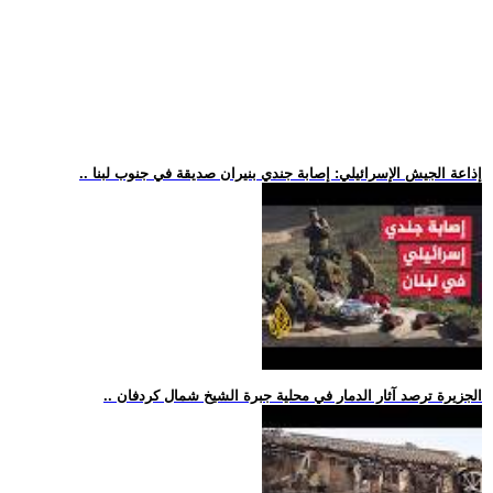
.. إذاعة الجيش الإسرائيلي: إصابة جندي بنيران صديقة في جنوب لبنا
.. الجزيرة ترصد آثار الدمار في محلية جبرة الشيخ شمال كردفان