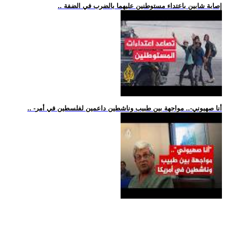
.. إصابة شابين باعتداء مستوطنين عليهما بالضرب في الضفة
.. -أنا صهيوني-.. مواجهة بين طبيب وناشطين داعمين لفلسطين في أمر