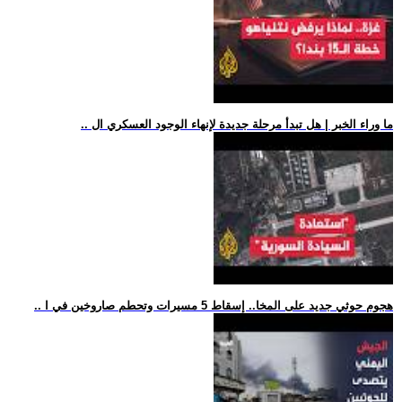
.. ما وراء الخبر | هل تبدأ مرحلة جديدة لإنهاء الوجود العسكري ال
.. هجوم حوثي جديد على المخا.. إسقاط 5 مسيرات وتحطم صاروخين في ا