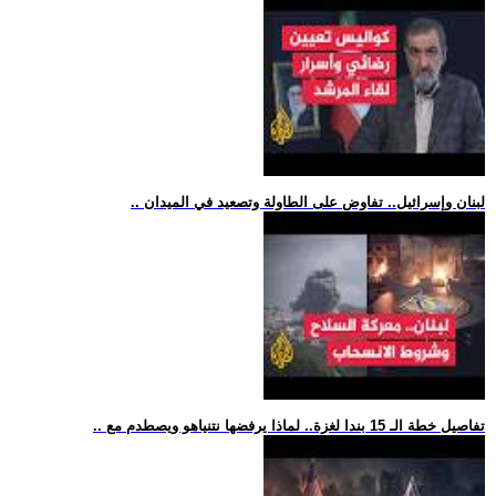
.. لبنان وإسرائيل.. تفاوض على الطاولة وتصعيد في الميدان
.. تفاصيل خطة الـ 15 بندا لغزة.. لماذا يرفضها نتنياهو ويصطدم مع