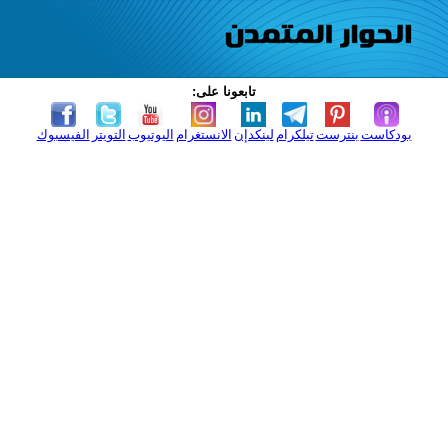
تابعونا على:
بودكاست
بنترست
تيلكرام
لينكدإن
الانستغرام
اليوتيوب
التويتر
الفيسبوك