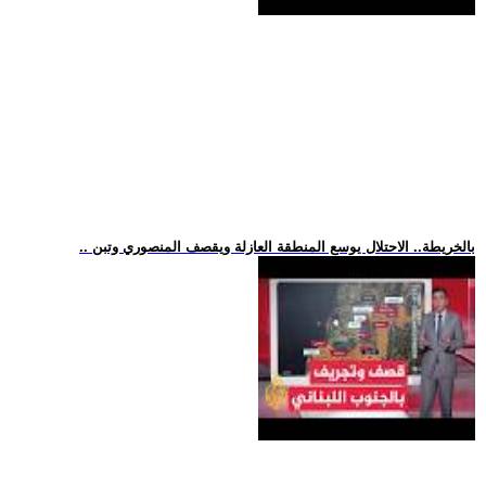
.. بالخريطة.. الاحتلال يوسع المنطقة العازلة ويقصف المنصوري وتبن