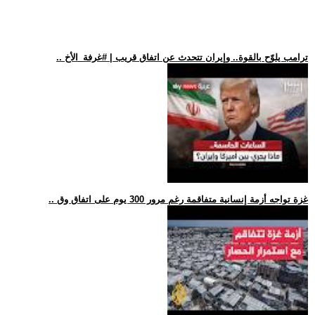
.. ترامب يلوّح بالقوة.. وإيران تتحدث عن اتفاق قريب | #غرفة_الأخ
.. غزة تواجه أزمة إنسانية متفاقمة رغم مرور 300 يوم على اتفاق وق