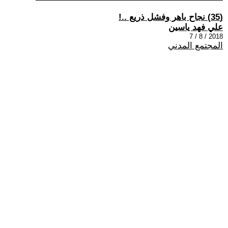
(35) نجاح باهر وفشل ذريع ..!
علي فهد ياسين
2018 / 8 / 7
المجتمع المدني