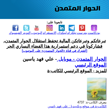
تابعونا على:
بودكاست
بنترست
تيلكرام
لينكدإن
الانستغرام
اليوتيوب
التويتر
الفيسبوك
تبرعاتكم وتبرعاتكن المالية تحفظ استقلال الحوار المتمدن،
فشاركونا في دعم استمرارية هذا الفضاء اليساري الحر
[اشترك في قناة ‫«الحوار المتمدن» على اليوتيوب]
الحوار المتمدن - موبايل
- علي فهد ياسين
الموقع الرئيسي
للمزيد - الموقع الرئيسي للكاتب-ة
معرف الكاتب-ة: 4737
الكاتب-ة في موقع ويكيبيديا : علي فهد ياسين