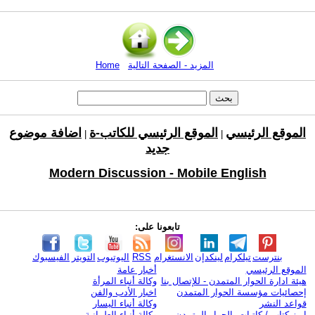
المزيد - الصفحة التالية
Home
الموقع الرئيسي
الموقع الرئيسي للكاتب-ة
اضافة موضوع
|
|
جديد
Modern Discussion - Mobile English
تابعونا على:
بنترست
تيلكرام
لينكدإن
الانستغرام
RSS
اليوتيوب
التويتر
الفيسبوك
الموقع الرئيسي
أخبار عامة
هيئة ادارة الحوار المتمدن - للإتصال بنا
وكالة أنباء المرأة
إحصائيات مؤسسة الحوار المتمدن
اخبار الأدب والفن
قواعد النشر
وكالة أنباء اليسار
ابرز كتاب / كاتبات الحوار المتمدن
وكالة أنباء العلمانية