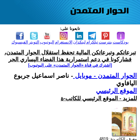
تابعونا على:
بودكاست
بنترست
تيلكرام
لينكدإن
الانستغرام
اليوتيوب
التويتر
الفيسبوك
تبرعاتكم وتبرعاتكن المالية تحفظ استقلال الحوار المتمدن،
فشاركونا في دعم استمرارية هذا الفضاء اليساري الحر
[اشترك في قناة ‫«الحوار المتمدن» على اليوتيوب]
الحوار المتمدن - موبايل
- ناصر اسماعيل جربوع
اليافاوي
الموقع الرئيسي
للمزيد - الموقع الرئيسي للكاتب-ة
معرف الكاتب-ة: 4819