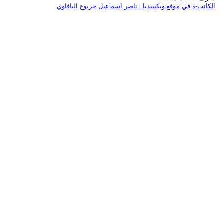
الكاتب-ة في موقع ويكيبيديا : ناصر اسماعيل جربوع اليافاوي