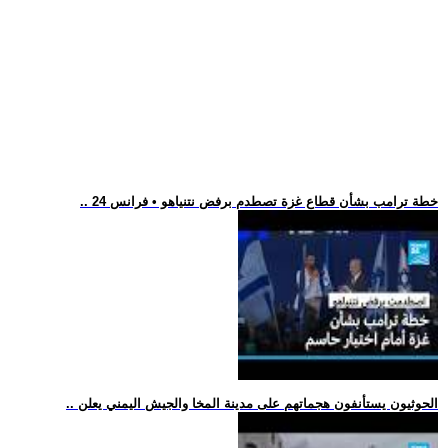
.. خطة ترامب بشأن قطاع غزة تصطدم برفض نتنياهو • فرانس 24
.. الحوثيون يستأنفون هجماتهم على مدينة المخا والجيش اليمني يعلن