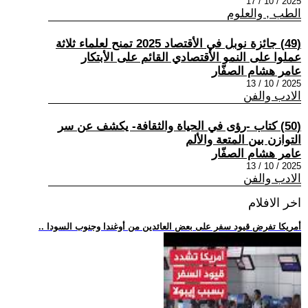
2025 / 10 / 17
الطب , والعلوم
(49) جائزة نوبل في الأقتصاد 2025 تمنح لعلماء ثلاثة
عملوا على النمو الأقتصادي القائم على الأبتكار
عامر هشام الصفّار
2025 / 10 / 13
الادب والفن
(50) كتاب -رؤى في الحياة والثقافة- يكشف عن سر
التوازن بين المتعة والألم
عامر هشام الصفّار
2025 / 10 / 13
الادب والفن
اخر الافلام
.. أمريكا تفرض قيود سفر على بعض العائدين من أوغندا وجنوب السودا