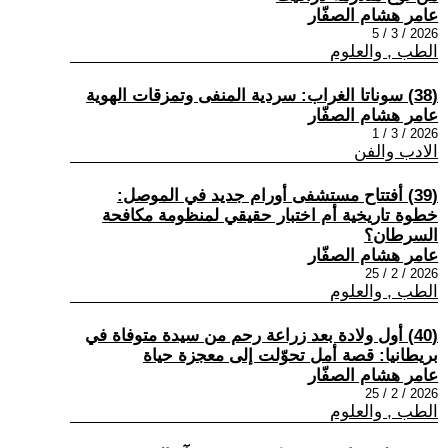
عامر هشام الصفّار
2026 / 3 / 5
الطب , والعلوم
(38) سوناتا الغراب: سردية المنفى وتمزقات الهوية
عامر هشام الصفّار
2026 / 3 / 1
الادب والفن
(39) أفتتاح مستشفى أورام جديد في الموصل:
خطوة تاريخية أم اختبار حقيقي لمنظومة مكافحة
السرطان؟
عامر هشام الصفّار
2026 / 2 / 25
الطب , والعلوم
(40) أول ولادة بعد زراعة رحم من سيدة متوفاة في
بريطانيا: قصة أمل تحوّلت إلى معجزة حياة
عامر هشام الصفّار
2026 / 2 / 25
الطب , والعلوم