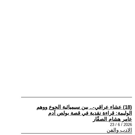
(18) عشاء عراقي-.. بين سيميائية الجوع ووهم
الوليمة: قراءة نقدية في قصة بولص آدم
عامر هشام الصفّار
2026 / 6 / 23
الادب والفن