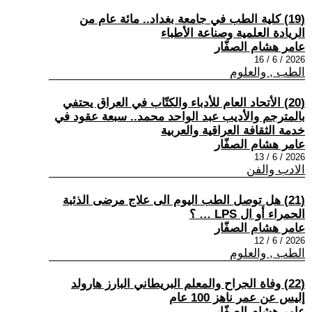
(19) كلية الطب في جامعة بغداد.. مائة عام من
الريادة العلمية وصناعة الأطباء
عامر هشام الصفّار
2026 / 6 / 16
الطب , والعلوم
(20) الأتحاد العام للأدباء والكتّاب في العراق يحتفي
بالمترجم والأديب عبد الواحد محمد.. سبعة عقود في
خدمة الثقافة العراقية والعربية
عامر هشام الصفّار
2026 / 6 / 13
الادب والفن
(21) هل توصل الطب اليوم الى علاج مرضى الذئبة
الحمراء أو ال LPS … ؟
عامر هشام الصفّار
2026 / 6 / 12
الطب , والعلوم
(22) وفاة الجراح والمعلم البريطاني البارز هارولد
إليس عن عمر ناهز 100 عام
عامر هشام الصفّار