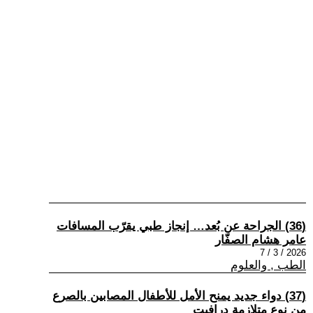
(36) الجراحة عن بُعد… إنجاز طبي يقرّب المسافات
عامر هشام الصفّار
2026 / 3 / 7
الطب , والعلوم
(37) دواء جديد يمنح الأمل للأطفال المصابين بالصرع
من نوع متلازمة درافيت