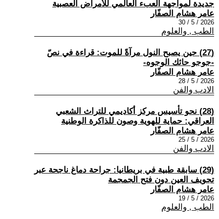
جديدة لمواجهة العبء العالمي للأمراض العصبية
عامر هشام الصفّار
2026 / 5 / 30
الطب , والعلوم
(27) حين يصبح النول مرآةً للموت: قراءة في نصّ
-جوجو حائك الوجوه-
عامر هشام الصفّار
2026 / 5 / 28
الادب والفن
(28) نحو تأسيس مركز أكاديمي للتراث الشعبي
العراقي: حماية للهوية وصون للذاكرة الوطنية
عامر هشام الصفّار
2026 / 5 / 25
الادب والفن
(29) سابقة طبية في بريطانيا: جراحة دماغ ناجحة عبر
تجويف العين دون فتح الجمجمة
عامر هشام الصفّار
2026 / 5 / 19
الطب , والعلوم