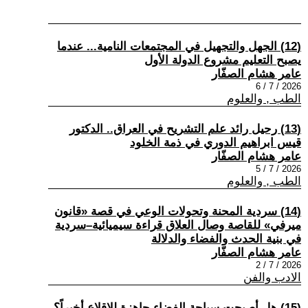
(12) الجهل والتجهيل في المجتمعات النامية... عندما
يصبح التعليم مشروع الدولة الأول
عامر هشام الصفّار
2026 / 7 / 6
الطب , والعلوم
(13) رحيل رائد علم التشريح في العراق.. الدكتور
قيس ابراهيم الدوري في ذمة الخلود
عامر هشام الصفّار
2026 / 7 / 5
الطب , والعلوم
(14) سردية المحنة وتحولات الوعي في قصة «قانون
ميرفي» للقاصة وصال العلاق قراءة سيميائية–سردية
في بنية الحدث والفضاء والدلالة
عامر هشام الصفّار
2026 / 7 / 2
الادب والفن
(15) هل أصبحت سياحة الفضاء جاهزة للإقلاع أخيراً؟