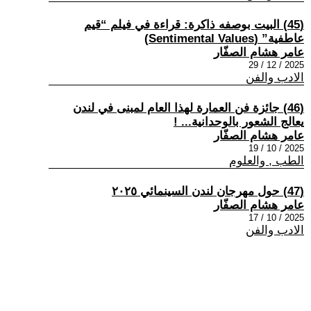
(45) البيت بوصفه ذاكرة: قراءة في فيلم “قيم
عاطفية” (Sentimental Values)
عامر هشام الصفّار
2025 / 12 / 29
الادب والفن
(46) جائزة فن العمارة لهذا العام لمبنى في لندن
يعالج الشعور بالوحدانية... !
عامر هشام الصفّار
2025 / 10 / 19
الطب , والعلوم
(47) حول مهرجان لندن السينمائي ٢٠٢٥
عامر هشام الصفّار
2025 / 10 / 17
الادب والفن