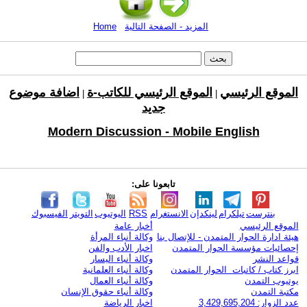
المزيد - الصفحة التالية
Home
الموقع الرئيسي
الموقع الرئيسي للكاتب-ة
اضافة موضوع
|
|
جديد
Modern Discussion - Mobile English
تابعونا على:
بنترست
تيلكرام
لينكدإن
الانستغرام
RSS
اليوتيوب
التويتر
الفيسبوك
الموقع الرئيسي
أخبار عامة
هيئة ادارة الحوار المتمدن - للإتصال بنا
وكالة أنباء المرأة
إحصائيات مؤسسة الحوار المتمدن
اخبار الأدب والفن
قواعد النشر
وكالة أنباء اليسار
ابرز كتاب / كاتبات الحوار المتمدن
وكالة أنباء العلمانية
يوتيوب التمدن
وكالة أنباء العمال
مكتبة التمدن
وكالة أنباء حقوق الإنسان
عدد الزوار: 3,429,695,204
اخبار الرياضة