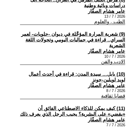
دراسات وبائية وطنية
عامر هشام الصفّار
2026 / 7 / 13
الطب , والعلوم
(9) شعرية المرارة المؤجَّلة في ديوان -حلويات- لعمر
السراي.. قراءة في جماليات اليومي وتحولات اللغة
الشعرية
عامر هشام الصفّار
2026 / 7 / 10
الادب والفن
(10) بابل… سيدة المدن: قراءة في أحدث أعمال
لويد لويلين-جونز
عامر هشام الصفّار
2026 / 7 / 8
قضايا ثقافية
(11) كيف يمكن للذكاء الاصطناعي الفائق أن
«يقضي» على البشرية؟ يجيب الرجل الذي يعرف ذلك
عامر هشام الصفّار
2026 / 7 / 7