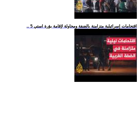
.. 5 اقتحامات إسرائيلية متزامنة بالضفة ومحاولة لإقامة بؤرة استي