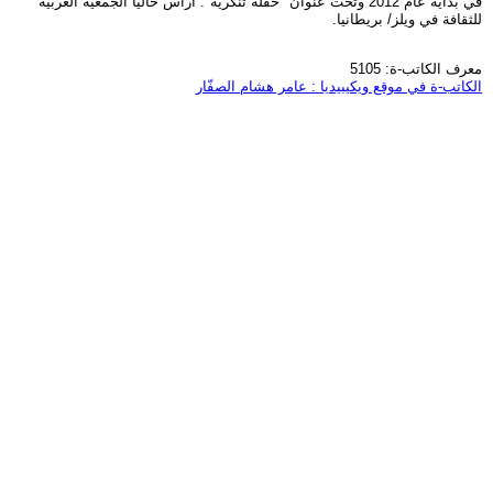
في بداية عام 2012 وتحت عنوان "حفلة تنكرية". أرأس حاليا الجمعية العربية
للثقافة في ويلز/ بريطانيا.
معرف الكاتب-ة: 5105
الكاتب-ة في موقع ويكيبيديا : عامر هشام الصفّار