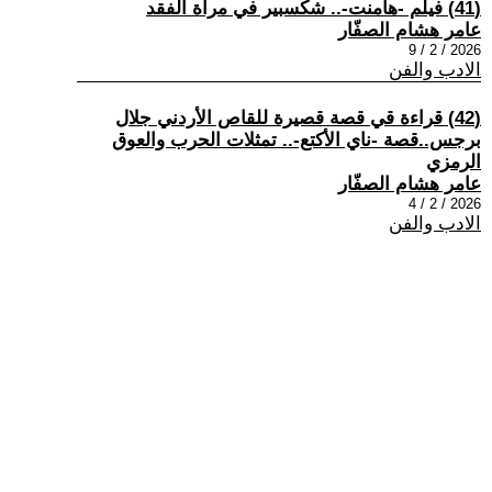
(41) فيلم -هامنت-.. شكسبير في مرآة الفقد
عامر هشام الصفّار
2026 / 2 / 9
الادب والفن
(42) قراءة قي قصة قصيرة للقاص الأردني جلال
برجس..قصة -ناي الأكتع-.. تمثلات الحرب والعوق
الرمزي
عامر هشام الصفّار
2026 / 2 / 4
الادب والفن