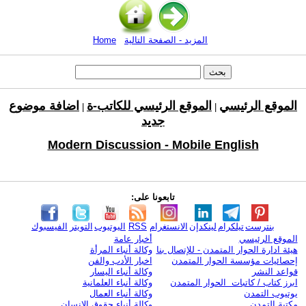
المزيد - الصفحة التالية
Home
الموقع الرئيسي
الموقع الرئيسي للكاتب-ة
اضافة موضوع
|
|
جديد
Modern Discussion - Mobile English
تابعونا على:
بنترست
تيلكرام
لينكدإن
الانستغرام
RSS
اليوتيوب
التويتر
الفيسبوك
الموقع الرئيسي
أخبار عامة
هيئة ادارة الحوار المتمدن - للإتصال بنا
وكالة أنباء المرأة
إحصائيات مؤسسة الحوار المتمدن
اخبار الأدب والفن
قواعد النشر
وكالة أنباء اليسار
ابرز كتاب / كاتبات الحوار المتمدن
وكالة أنباء العلمانية
يوتيوب التمدن
وكالة أنباء العمال
مكتبة التمدن
وكالة أنباء حقوق الإنسان