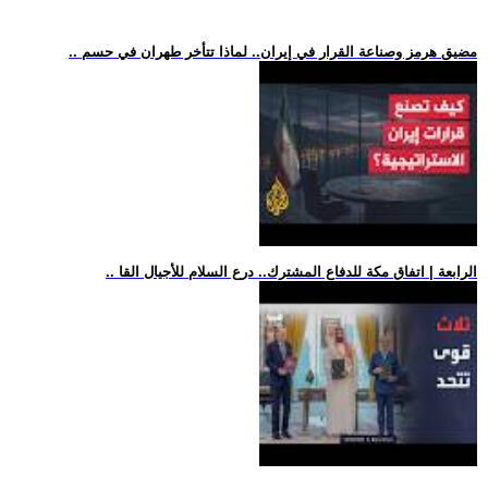
.. مضيق هرمز وصناعة القرار في إيران.. لماذا تتأخر طهران في حسم
.. الرابعة | اتفاق مكة للدفاع المشترك.. درع السلام للأجيال القا