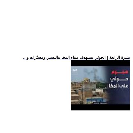
.. نشرة الرابعة | الحوثي يستهدف ميناء المخا بباليستي ومسيّرات و