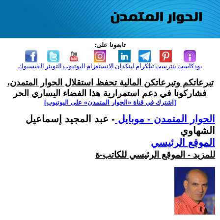
تابعونا على:
بودكاست
بنترست
تيلكرام
لينكدإن
الانستغرام
اليوتيوب
التويتر
الفيسبوك
تبرعاتكم وتبرعاتكن المالية تحفظ استقلال الحوار المتمدن،
فشاركونا في دعم استمرارية هذا الفضاء اليساري الحر
[اشترك في قناة ‫«الحوار المتمدن» على اليوتيوب]
الحوار المتمدن - موبايل
- عبد المجيد إسماعيل
الشهاوي
الموقع الرئيسي
للمزيد - الموقع الرئيسي للكاتب-ة