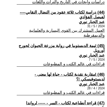
دراسات وابحاث في التاريخ والتراث واللغات
(44) دراسة لكتاب ثلاثة عقود من النضال النقابي----
لفيصل الفؤادي
عبد الجبار نوري
2024 / 5 / 31
العمل المشترك بين القوى اليسارية والعلمانية
والديمقرطية
(45) ثيمة الديستوبيا في رواية مزرعة الحيوان لجورج
أورويل
عبد الجبار نوري
2024 / 5 / 7
قراءات في عالم الكتب و المطبوعات
(46) lمقاربة نقدية لكتاب - حياة لها معنى -
لديستوفيسكي !؟
عبد الجبار نوري
2024 / 4 / 28
قراءات في عالم الكتب و المطبوعات
(47) قراءة أنطباعية لكتاب - السر - ----- لرواندا