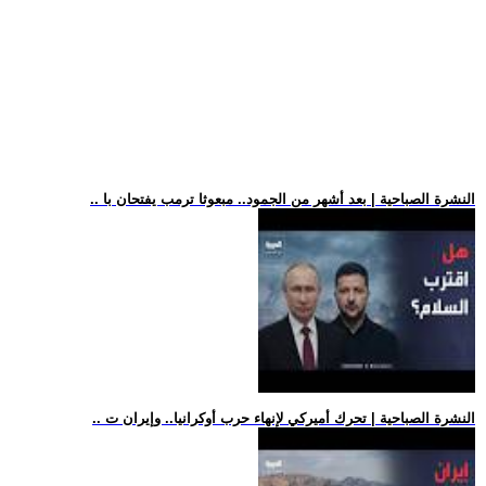
.. النشرة الصباحية | بعد أشهر من الجمود.. مبعوثا ترمب يفتحان با
.. النشرة الصباحية | تحرك أميركي لإنهاء حرب أوكرانيا.. وإيران ت