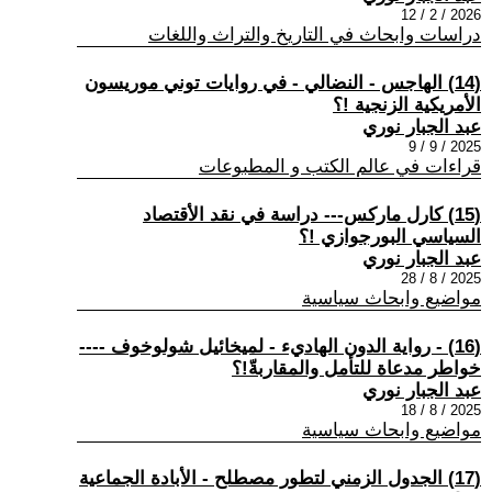
2026 / 2 / 12
دراسات وابحاث في التاريخ والتراث واللغات
(14) الهاجس - النضالي - في روايات توني موريسون
الأمريكية الزنجية !؟
عبد الجبار نوري
2025 / 9 / 9
قراءات في عالم الكتب و المطبوعات
(15) كارل ماركس--- دراسة في نقد الأقتصاد
السياسي البورجوازي !؟
عبد الجبار نوري
2025 / 8 / 28
مواضيع وابحاث سياسية
(16) - رواية الدون الهاديء - لميخائيل شولوخوف ----
خواطر مدعاة للتأمل والمقاربةّ!؟
عبد الجبار نوري
2025 / 8 / 18
مواضيع وابحاث سياسية
(17) الجدول الزمني لتطور مصطلح - الأبادة الجماعية