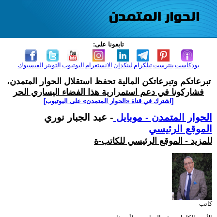
تابعونا على:
بودكاست
بنترست
تيلكرام
لينكدإن
الانستغرام
اليوتيوب
التويتر
الفيسبوك
تبرعاتكم وتبرعاتكن المالية تحفظ استقلال الحوار المتمدن،
فشاركونا في دعم استمرارية هذا الفضاء اليساري الحر
[اشترك في قناة ‫«الحوار المتمدن» على اليوتيوب]
الحوار المتمدن - موبايل
- عبد الجبار نوري
الموقع الرئيسي
للمزيد - الموقع الرئيسي للكاتب-ة
كاتب