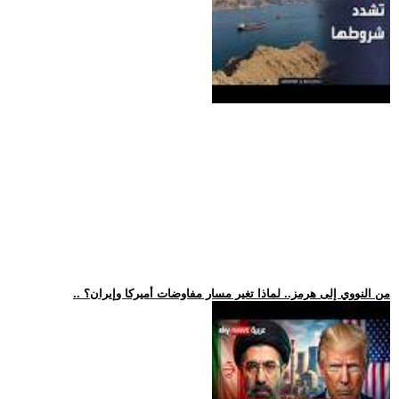
.. من النووي إلى هرمز.. لماذا تغير مسار مفاوضات أميركا وإيران؟