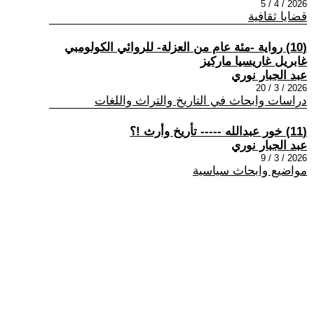
2026 / 4 / 5
قضايا ثقافية
(10) رواية -مئة عام من العزلة- للروائي الكولومبي
غابريل غاريسيا ماركيز
عبد الجبار نوري
2026 / 3 / 20
دراسات وابحاث في التاريخ والتراث واللغات
(11) خور عبدالله ----- تأريخ وأرث !؟
عبد الجبار نوري
2026 / 3 / 9
مواضيع وابحاث سياسية