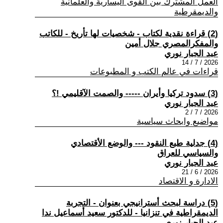
العمل المشترك بين القوى اليسارية والعلمانية
والديمقرطية
(2) قراءة نقدية لكتاب - شخصيات لها تأريخ - للكاتب
والمفكرالمصري جلال أمين
عبد الجبار نوري
2026 / 7 / 14
قراءات في عالم الكتب و المطبوعات
(3) سدود تركيا وأيران ----- والصمت الآقليمي !؟
عبد الجبار نوري
2026 / 7 / 2
مواضيع وابحاث سياسية
(4) جدلية طبع النقود --- والوضع الأقتصادي
والسياسي للعراق
عبد الجبار نوري
2026 / 6 / 21
الادارة و الاقتصاد
(5) دراسة لبحث أسترانيجي بعنوان - التجربة
الديمقراطية في تنزانيا - للدكتور سعيد أسماعيل ندا
عبد الجبار نوري