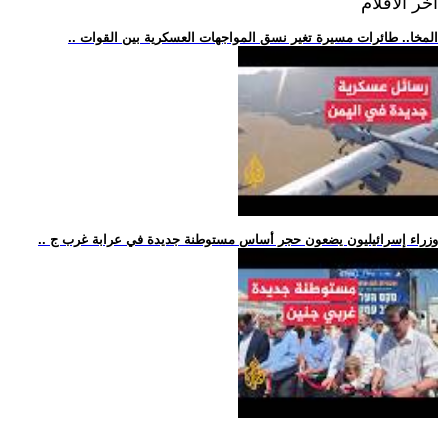
اخر الافلام
.. المخا.. طائرات مسيرة تغير نسق المواجهات العسكرية بين القوات
.. وزراء إسرائيليون يضعون حجر أساس مستوطنة جديدة في عرابة غرب ج