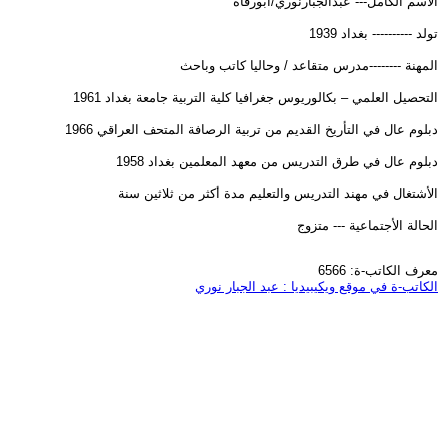
الأسم الكامل--- عبدالجبارنوري/أبورفاه
تولد ---------- بغداد 1939
المهنة --------مدرس متقاعد / وحاليا كاتب وباحث
التحصيل العلمي – بكالوريوس جغرافيا كلية التربية جامعة بغداد 1961
دبلوم عال في التأريخ القديم من تربية الرصافة المتحف العراقي 1966
دبلوم عال في طرق التدريس من معهد المعلمين بغداد 1958
الأشتغال في مهند التدريس والتعليم مدة أكثر من ثلاثين سنة
الحالة الأجتماعية --- متزوج
معرف الكاتب-ة: 6566
الكاتب-ة في موقع ويكيبيديا : عبد الجبار نوري