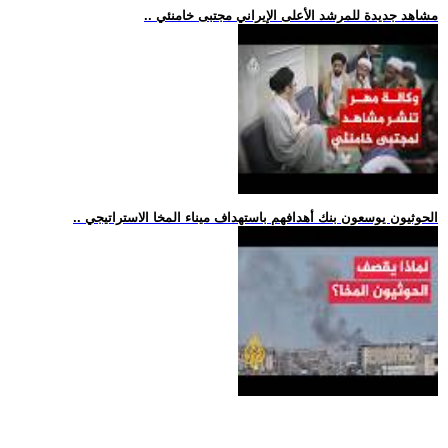
.. مشاهد جديدة للمرشد الأعلى الإيراني مجتبى خامنئي
.. الحوثيون يوسعون بنك أهدافهم باستهداف ميناء المخا الاستراتيجي