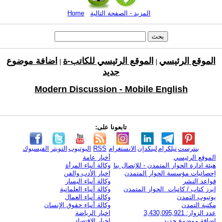
المزيد - الصفحة التالية
Home
الموقع الرئيسي
الموقع الرئيسي للكاتب-ة
اضافة موضوع
|
|
جديد
Modern Discussion - Mobile English
تابعونا على:
بنترست
تيلكرام
لينكدإن
الانستغرام
RSS
اليوتيوب
التويتر
الفيسبوك
الموقع الرئيسي
أخبار عامة
هيئة ادارة الحوار المتمدن - للإتصال بنا
وكالة أنباء المرأة
إحصائيات مؤسسة الحوار المتمدن
اخبار الأدب والفن
قواعد النشر
وكالة أنباء اليسار
ابرز كتاب / كاتبات الحوار المتمدن
وكالة أنباء العلمانية
يوتيوب التمدن
وكالة أنباء العمال
مكتبة التمدن
وكالة أنباء حقوق الإنسان
عدد الزوار: 3,430,095,921
اخبار الرياضة
اضافة موضوع جديد
اخبار الاقتصاد