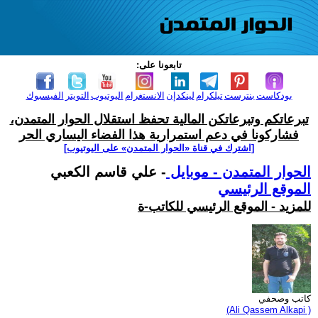
تابعونا على:
بودكاست
بنترست
تيلكرام
لينكدإن
الانستغرام
اليوتيوب
التويتر
الفيسبوك
تبرعاتكم وتبرعاتكن المالية تحفظ استقلال الحوار المتمدن،
فشاركونا في دعم استمرارية هذا الفضاء اليساري الحر
[اشترك في قناة ‫«الحوار المتمدن» على اليوتيوب]
الحوار المتمدن - موبايل
- علي قاسم الكعبي
الموقع الرئيسي
للمزيد - الموقع الرئيسي للكاتب-ة
كاتب وصحفي
(Ali Qassem Alkapi )