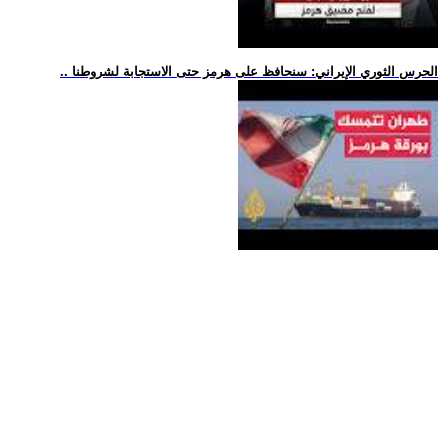
.. الحرس الثوري الإيراني: سنحافظ على هرمز حتى الاستجابة لشروطنا