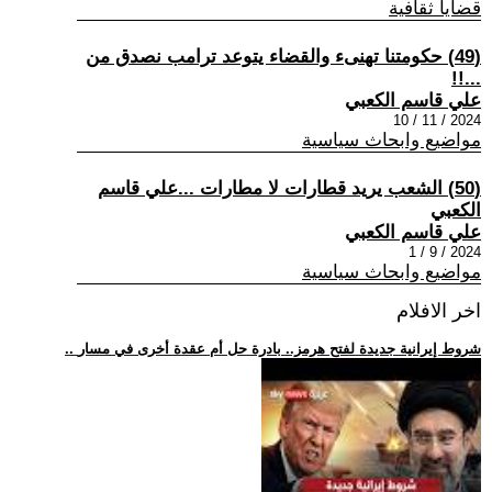
قضايا ثقافية
(49) حكومتنا تهنىء والقضاء يتوعد ترامب نصدق من
...!!
علي قاسم الكعبي
2024 / 11 / 10
مواضيع وابحاث سياسية
(50) الشعب يريد قطارات لا مطارات ...علي قاسم
الكعبي
علي قاسم الكعبي
2024 / 9 / 1
مواضيع وابحاث سياسية
اخر الافلام
.. شروط إيرانية جديدة لفتح هرمز.. بادرة حل أم عقدة أخرى في مسار