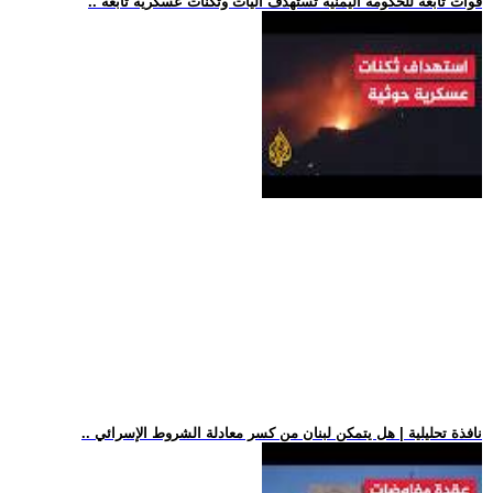
.. قوات تابعة للحكومة اليمنية تستهدف آليات وثكنات عسكرية تابعة
.. نافذة تحليلية | هل يتمكن لبنان من كسر معادلة الشروط الإسرائي