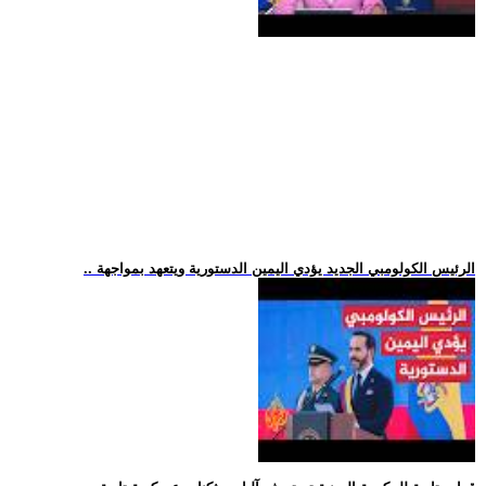
.. الرئيس الكولومبي الجديد يؤدي اليمين الدستورية ويتعهد بمواجهة