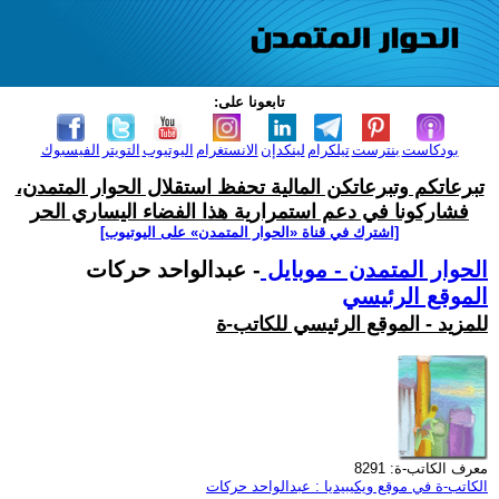
تابعونا على:
بودكاست
بنترست
تيلكرام
لينكدإن
الانستغرام
اليوتيوب
التويتر
الفيسبوك
تبرعاتكم وتبرعاتكن المالية تحفظ استقلال الحوار المتمدن،
فشاركونا في دعم استمرارية هذا الفضاء اليساري الحر
[اشترك في قناة ‫«الحوار المتمدن» على اليوتيوب]
الحوار المتمدن - موبايل
- عبدالواحد حركات
الموقع الرئيسي
للمزيد - الموقع الرئيسي للكاتب-ة
معرف الكاتب-ة: 8291
الكاتب-ة في موقع ويكيبيديا : عبدالواحد حركات