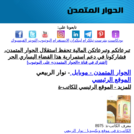
تابعونا على:
بودكاست
بنترست
تيلكرام
لينكدإن
الانستغرام
اليوتيوب
التويتر
الفيسبوك
تبرعاتكم وتبرعاتكن المالية تحفظ استقلال الحوار المتمدن،
فشاركونا في دعم استمرارية هذا الفضاء اليساري الحر
[اشترك في قناة ‫«الحوار المتمدن» على اليوتيوب]
الحوار المتمدن - موبايل
- نوار الربيعي
الموقع الرئيسي
للمزيد - الموقع الرئيسي للكاتب-ة
معرف الكاتب-ة: 8975
الكاتب-ة في موقع ويكيبيديا : نوار الربيعي