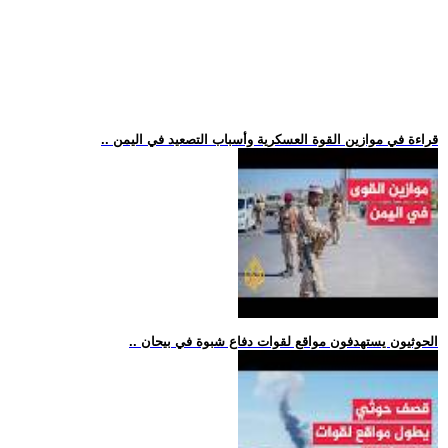
.. قراءة في موازين القوة العسكرية وأسباب التصعيد في اليمن
.. الحوثيون يستهدفون مواقع لقوات دفاع شبوة في بيحان