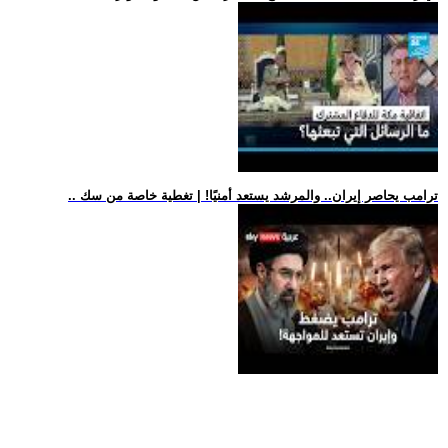
.. ترامب يحاصر إيران.. والمرشد يستعد أمنيًا! | تغطية خاصة من سك