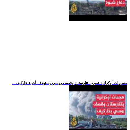
.. مسيرات أوكرانية تضرب تتارستان وقصف روسي يستهدف أحياء خاركيف