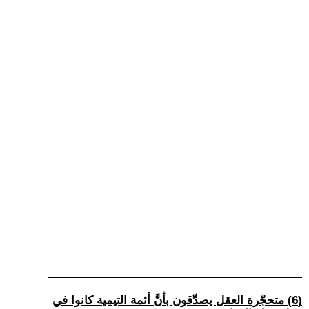
(6) متحجّرة العقل يصدِّقون بأنَّ أئمة التيمية كانوا في