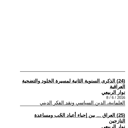
(24) الذكرى السنوية الثانية لمسيرة الخلود والتضحية
العراقية
نوار الربيعي
2016 / 6 / 8
العلمانية، الدين السياسي ونقد الفكر الديني
(25) العراق ... بين إحياء أعياد الحُب ومساعدة
النازحين
نوار الربيعي