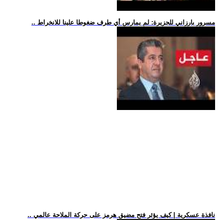
.. مسرور بارزاني للجزيرة: لم يمارس أي طرف ضغوطا علينا للانخراط
.. نافذة عسكرية | كيف يؤثر فتح مضيق هرمز على حركة الملاحة عالمي