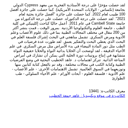
لقد حصلت مؤخرًا على درجة الأستاذية الفخرية من معهد Cypress الدولي
بجامعة (تكساس - الولايات المتحدة الأمريكية). كما حصلت على جائزة أفضل
100 طبيب لعام 2022. كما حصلت على جائزة "أفضل جائزة بحثية لعام
2021". لقد حصلت على درجة الدكتوراه. حصلت على درجة الدكتوراه من
جامعة Cambell State في عام 2011. أعمل حاليًا كباحث إكلينيكي في كلية
الطب ، جامعة العلوم والتكنولوجيا الأردنية. بمرور الوقت ، قمت بنشر أكثر
من 200 مقال في مختلف المجالات الطبية بما في ذلك علوم الأعصاب وعلم
الأدوية ومرض السكري. تشمل مناهجي في البحث إشراك فلسفة العلم في
البحث الذي يعطي البحث والتفكير بعمق. لقد طورت عدة فرضيات في
الطب مثل دور المادة البيضاء في بدء الأمراض مثل مرض السكري. في علم
الأحياء الدقيقة ، لقد أوضحت أن الخلايا بدائية النواة والخلايا حقيقية النواة
متشابهة في إنتاج بروتينات دورة الخلية التي يمكن أن تشارك في أمراض
المناعة الذاتية. تتركز اهتمامات د. عاهد الخطيب البحثية في وضع الفرضيات
الطبية وكتابة الكتب في مجالات مختلفة ، وقد تم بالفعل كتابة كتابين منها
وتوزيعهما في السوق العالمية. تشمل الاهتمامات الأخرى: - علم الأعصاب -
علم الأدوية - فلسفة العلوم - أبحاث الأورام - علم الأحياء السلوكي - طب
الطوارئ
معرف الكاتب-ة: 13441
الكاتب-ة في موقع ويكيبيديا : عاهد جمعة الخطيب