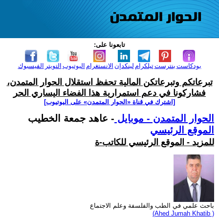
تابعونا على:
بودكاست
بنترست
تيلكرام
لينكدإن
الانستغرام
اليوتيوب
التويتر
الفيسبوك
تبرعاتكم وتبرعاتكن المالية تحفظ استقلال الحوار المتمدن،
فشاركونا في دعم استمرارية هذا الفضاء اليساري الحر
[اشترك في قناة ‫«الحوار المتمدن» على اليوتيوب]
الحوار المتمدن - موبايل
- عاهد جمعة الخطيب
الموقع الرئيسي
للمزيد - الموقع الرئيسي للكاتب-ة
باحث علمي في الطب والفلسفة وعلم الاجتماع
(Ahed Jumah Khatib )