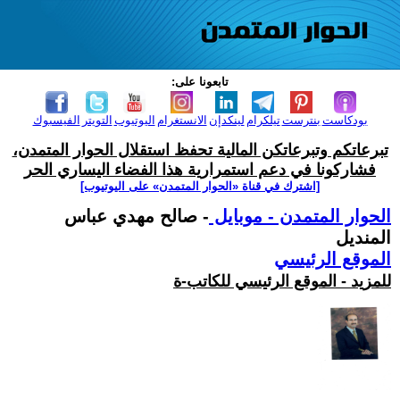
تابعونا على:
بودكاست
بنترست
تيلكرام
لينكدإن
الانستغرام
اليوتيوب
التويتر
الفيسبوك
تبرعاتكم وتبرعاتكن المالية تحفظ استقلال الحوار المتمدن،
فشاركونا في دعم استمرارية هذا الفضاء اليساري الحر
[اشترك في قناة ‫«الحوار المتمدن» على اليوتيوب]
الحوار المتمدن - موبايل
- صالح مهدي عباس
المنديل
الموقع الرئيسي
للمزيد - الموقع الرئيسي للكاتب-ة