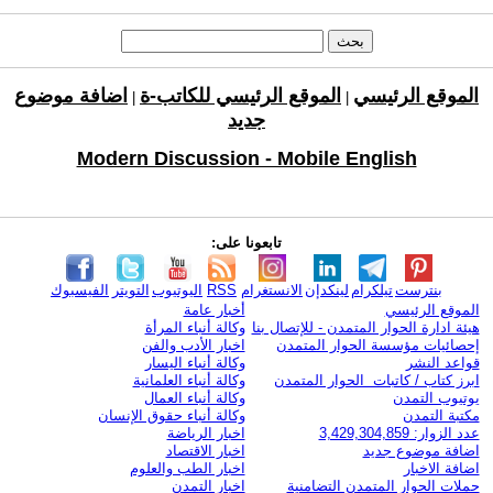
الموقع الرئيسي
الموقع الرئيسي للكاتب-ة
اضافة موضوع
|
|
جديد
Modern Discussion - Mobile English
تابعونا على:
بنترست
تيلكرام
لينكدإن
الانستغرام
RSS
اليوتيوب
التويتر
الفيسبوك
الموقع الرئيسي
أخبار عامة
هيئة ادارة الحوار المتمدن - للإتصال بنا
وكالة أنباء المرأة
إحصائيات مؤسسة الحوار المتمدن
اخبار الأدب والفن
قواعد النشر
وكالة أنباء اليسار
ابرز كتاب / كاتبات الحوار المتمدن
وكالة أنباء العلمانية
يوتيوب التمدن
وكالة أنباء العمال
مكتبة التمدن
وكالة أنباء حقوق الإنسان
عدد الزوار: 3,429,304,859
اخبار الرياضة
اضافة موضوع جديد
اخبار الاقتصاد
اضافة الاخبار
اخبار الطب والعلوم
حملات الحوار المتمدن التضامنية
اخبار التمدن