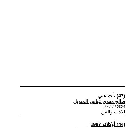
(43) نأت عني
صالح مهدي عباس المنديل
2024 / 7 / 27
الادب والفن
(44) أوكلاند 1997