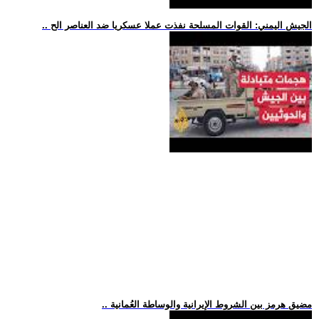
.. الجيش اليمني: القوات المسلحة نفذت عملا عسكريا ضد العناصر الح
.. مضيق هرمز بين الشروط الإيرانية والوساطة العُمانية