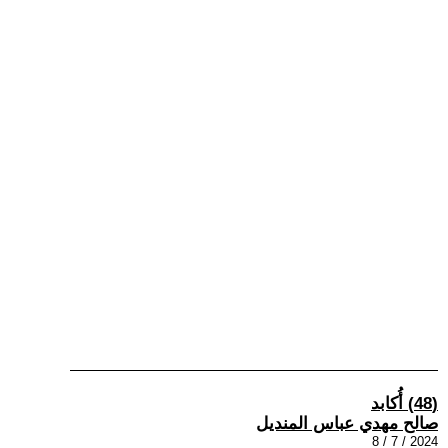
(48) أُكابد
صالح مهدي عباس المنديل
2024 / 7 / 8