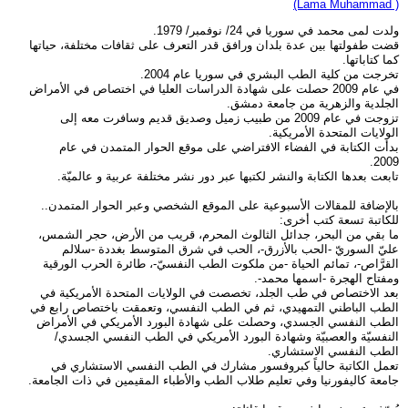
(Lama Muhammad )
ولدت لمى محمد في سوريا في 24/ نوفمبر/ 1979.
قضت طفولتها بين عدة بلدان ورافق قدر التعرف على ثقافات مختلفة، حياتها
كما كتاباتها.
تخرجت من كلية الطب البشري في سوريا عام 2004.
في عام 2009 حصلت على شهادة الدراسات العليا في اختصاص في الأمراض
الجلدية والزهرية من جامعة دمشق.
تزوجت في عام 2009 من طبيب زميل وصديق قديم وسافرت معه إلى
الولايات المتحدة الأمريكية.
بدأت الكتابة في الفضاء الافتراضي على موقع الحوار المتمدن في عام
2009.
تابعت بعدها الكتابة والنشر لكتبها عبر دور نشر مختلفة عربية و عالميّة.
بالإضافة للمقالات الأسبوعية على الموقع الشخصي وعبر الحوار المتمدن..
للكاتبة تسعة كتب أخرى:
ما بقي من البحر، جدائل الثالوث المحرم، قريب من الأرض، حجر الشمس،
عليّ السوريّ -الحب بالأزرق-، الحب في شرق المتوسط بغددة -سلالم
القرَّاص-، تمائم الحياة -من ملكوت الطب النفسيّ-، طائرة الحرب الورقية
ومفتاح الهجرة -اسمها محمد-.
بعد الاختصاص في طب الجلد، تخصصت في الولايات المتحدة الأمريكية في
الطب الباطني التمهيدي، ثم في الطب النفسي، وتعمقت باختصاص رابع في
الطب النفسي الجسدي، وحصلت على شهادة البورد الأمريكي في الأمراض
النفسيّة والعصبيّة وشهادة البورد الأمريكي في الطب النفسي الجسدي/
الطب النفسي الاستشاري.
تعمل الكاتبة حالياً كبروفسور مشارك في الطب النفسي الاستشاري في
جامعة كاليفورنيا وفي تعليم طلاب الطب والأطباء المقيمين في ذات الجامعة.