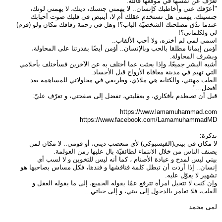
تُعرّف عن نفسها في موقعها قائلة:
"أعرّفك عني وأخاطبك كإنسان.. لا يهمني جنسك، دينك، لا يهمني لونك،
جنسيتك، يهمني هل تستخدم عقلك أم لا، أينبض في قلبك صوت أحبابك
عندما تدّق مصلحتك الشخصيّة الباب؟! وهل في زحمة رفاقك مكان ولو (قزم)
لي ولكلماتي؟!
اسمي لمى لم أختره، ولا أحب الألقاب..
أؤمن إيمانا مطلقا بالحب وبالإنسان.. أؤمن أيضًا بقدرتنا على المحاولة،
وبشرف المحاولة.
أشبه البشر جميعًا، وإذا بحثت عما أختلف به عن الآخرين فسأختلف بأحلامي
التي تهيم في مدينة معافاة الأرواح قبل الأجساد.
الطب مهنتي، والكتابة هي ملاذي، وطريقي في محاولاتي للمساهمة بغد
أفضل...".
قبل أن تصطدم بأفكاري، و بعقليتي، تفضل إلى صفحتي، و تعرّف عليّ:
https://www.facebook.com/LamamuhammadMD
تذكرة:
لا مكان في بيتي(الفيسبوكي) لأي متعصب ديني، أو قومي.. لا مكان لمن
يصنف الناس من خلال الانتماء لطائفيّة بال عليها زمن العولمة.
بيتي ليس لمدح و عبادة الأصنام ، كما أنه ليس للتخوين و لا لسب أي
إنسان.. إذا أردت أن تبطل كلمة فناقشها و فندها، فكل مساس بصاحبها هو
تشهير لا يعوّل عليه.
وإن كنت لا تتخيل امرأة تترفع عمّا يقوله الجميع، إلى ما يقوله العقل و
القلب، فلا تغامر بالدخول إلى بيتي، و إلى حياتي...
لمى محمد