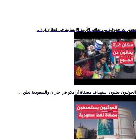
.. تحذيرات حقوقية من تفاقم الأزمة الإنسانية في قطاع غزة
.. الحوثيون يعلنون استهداف مصفاة أرامكو في جازان والسعودية تعلن