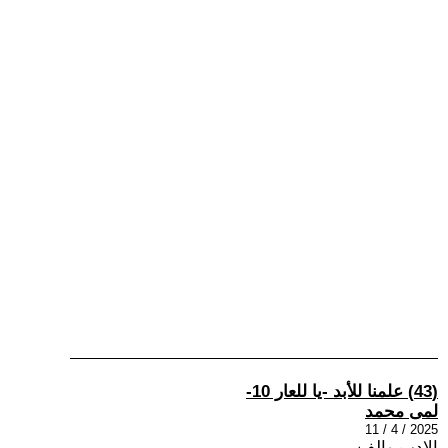
(43) علمنا للأبد -يا للعار 10-
لمى محمد
2025 / 4 / 11
الادب والفن