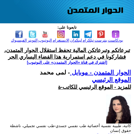
تابعونا على:
بودكاست
بنترست
تيلكرام
لينكدإن
الانستغرام
اليوتيوب
التويتر
الفيسبوك
تبرعاتكم وتبرعاتكن المالية تحفظ استقلال الحوار المتمدن،
فشاركونا في دعم استمرارية هذا الفضاء اليساري الحر
[اشترك في قناة ‫«الحوار المتمدن» على اليوتيوب]
الحوار المتمدن - موبايل
- لمى محمد
الموقع الرئيسي
للمزيد - الموقع الرئيسي للكاتب-ة
كاتبة، طبيبة نفسية أخصائية طب نفسي جسدي-طب نفسي تجميلي، ناشطة
حقوق إنسان