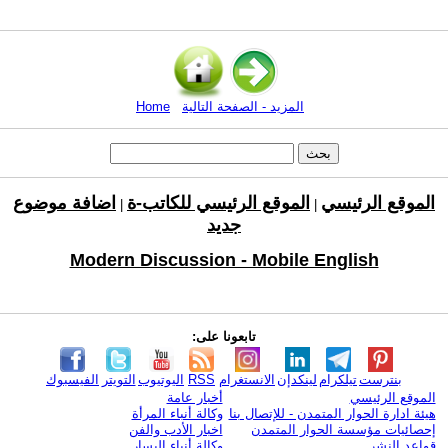
المزيد - الصفحة التالية
Home
الموقع الرئيسي
الموقع الرئيسي للكاتب-ة
اضافة موضوع
|
|
جديد
Modern Discussion - Mobile English
تابعونا على:
بنترست
تيلكرام
لينكدإن
الانستغرام
RSS
اليوتيوب
التويتر
الفيسبوك
الموقع الرئيسي
أخبار عامة
هيئة ادارة الحوار المتمدن - للإتصال بنا
وكالة أنباء المرأة
إحصائيات مؤسسة الحوار المتمدن
اخبار الأدب والفن
قواعد النشر
وكالة أنباء اليسار