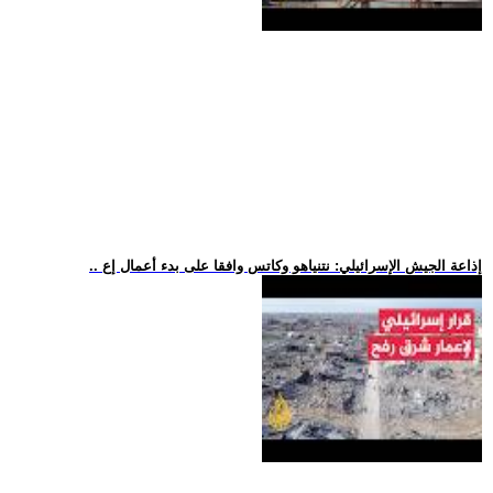
.. إذاعة الجيش الإسرائيلي: نتنياهو وكاتس وافقا على بدء أعمال إع