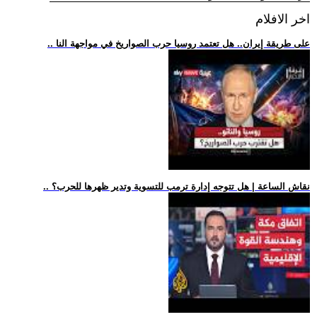
اخر الافلام
.. على طريقة إيران.. هل تعتمد روسيا حرب الصواريخ في مواجهة النا
.. نقاش الساعة | هل تتوجه إدارة ترمب للتسوية وتدير ظهرها للحرب؟