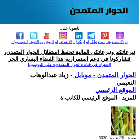
تابعونا على:
بودكاست
بنترست
تيلكرام
لينكدإن
الانستغرام
اليوتيوب
التويتر
الفيسبوك
تبرعاتكم وتبرعاتكن المالية تحفظ استقلال الحوار المتمدن،
فشاركونا في دعم استمرارية هذا الفضاء اليساري الحر
[اشترك في قناة ‫«الحوار المتمدن» على اليوتيوب]
الحوار المتمدن - موبايل
- زياد عبدالوهاب
النعيمي
الموقع الرئيسي
للمزيد - الموقع الرئيسي للكاتب-ة
معرف الكاتب-ة: 3030