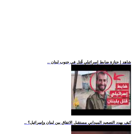
.. شاهد | جنازة ضابط إسرائيلي قُتل في جنوب لبنان
.. كيف يهدد التصعيد الميداني مستقبل الاتفاق بين لبنان وإسرائيل؟