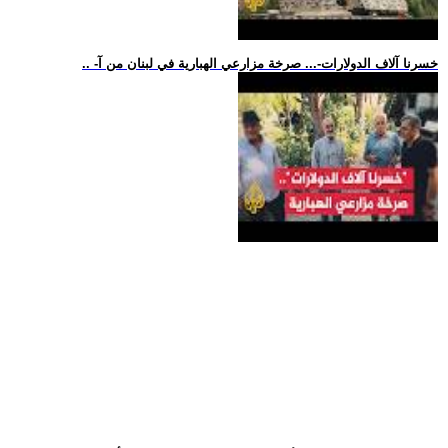
.. -خسرنا آلاف الدولارات-... صرخة مزارعي الهبارية في لبنان من آ