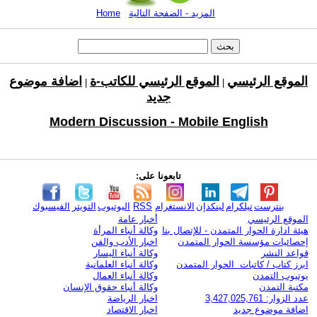
المزيد - الصفحة التالية
Home
الموقع الرئيسي
الموقع الرئيسي للكاتب-ة
اضافة موضوع
|
|
جديد
Modern Discussion - Mobile English
تابعونا على:
بنترست
تيلكرام
لينكدإن
الانستغرام
RSS
اليوتيوب
التويتر
الفيسبوك
الموقع الرئيسي
أخبار عامة
هيئة ادارة الحوار المتمدن - للإتصال بنا
وكالة أنباء المرأة
إحصائيات مؤسسة الحوار المتمدن
اخبار الأدب والفن
قواعد النشر
وكالة أنباء اليسار
ابرز كتاب / كاتبات الحوار المتمدن
وكالة أنباء العلمانية
يوتيوب التمدن
وكالة أنباء العمال
مكتبة التمدن
وكالة أنباء حقوق الإنسان
عدد الزوار: 3,427,025,761
اخبار الرياضة
اضافة موضوع جديد
اخبار الاقتصاد