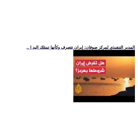
.. المدير التنفيذي لمركز صوفان: إيران تتصرف وكأنها تمتلك اليد ا