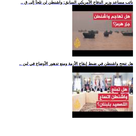
.. نائب مساعد وزير الدفاع الأمريكي السابق: واشنطن لن تلجأ إلى ق
.. هل تنجح واشنطن في ضبط إيقاع الأزمة ومنع تدهور الأوضاع في لبن