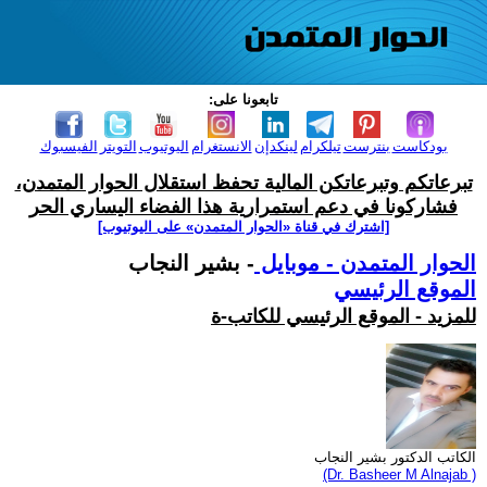
تابعونا على:
بودكاست
بنترست
تيلكرام
لينكدإن
الانستغرام
اليوتيوب
التويتر
الفيسبوك
تبرعاتكم وتبرعاتكن المالية تحفظ استقلال الحوار المتمدن،
فشاركونا في دعم استمرارية هذا الفضاء اليساري الحر
[اشترك في قناة ‫«الحوار المتمدن» على اليوتيوب]
الحوار المتمدن - موبايل
- بشير النجاب
الموقع الرئيسي
للمزيد - الموقع الرئيسي للكاتب-ة
الكاتب الدكتور بشير النجاب
(Dr. Basheer M Alnajab )