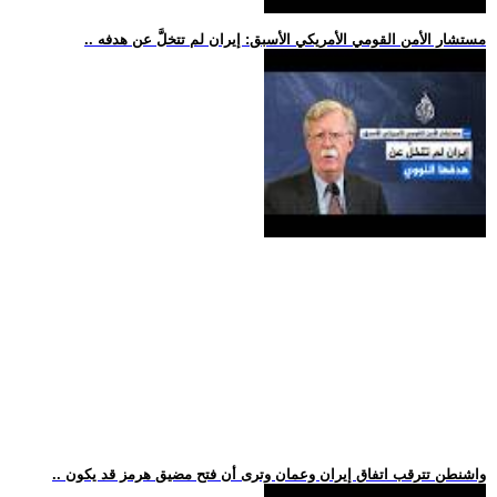
.. مستشار الأمن القومي الأمريكي الأسبق: إيران لم تتخلَّ عن هدفه
.. واشنطن تترقب اتفاق إيران وعمان وترى أن فتح مضيق هرمز قد يكون