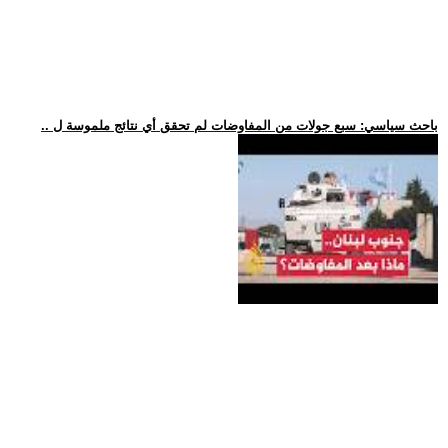
.. باحث سياسي: سبع جولات من المفاوضات لم تحقق أي نتائج ملموسة ل