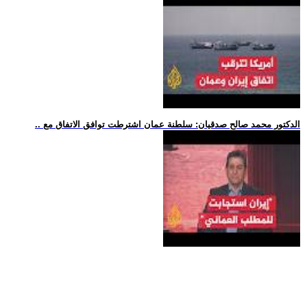
.. الدكتور محمد صالح صدقيان: سلطنة عمان اشترطت توافق الاتفاق مع