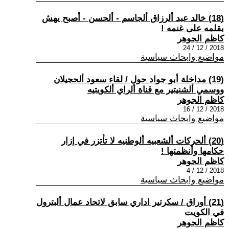
(18) خالد عبد ألرزاق ألجاسم - ألحسن - أصبح يهش
بقلمه على غنمه !
كاظم الجوهر
2018 / 12 / 24
مواضيع وابحاث سياسية
(19) مداخلة أبو جواد حول / لقاء سعود ألحجيلان
ووسمي ألشنيتير مع قناة ألراي ألكويتيه
كاظم الجوهر
2018 / 12 / 16
مواضيع وابحاث سياسية
(20) ألحركات ألشعبيه ألوطنيه لا تأتزر في إزار
حكامها وأنظمتها !
كاظم الجوهر
2018 / 12 / 4
مواضيع وابحاث سياسية
(21) أوراق / سكرتير اداري سابق لاتحاد عمال ألبترول
في الكويت
كاظم الجوهر