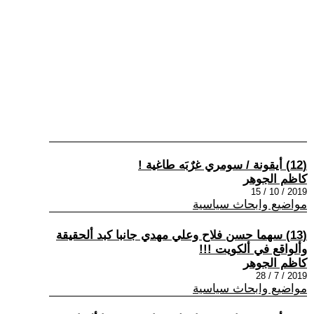
(12) أيقونة / سومري غرٌبَه طاغية !
كاظم الجوهر
2019 / 10 / 15
مواضيع وابحاث سياسية
(13) سهما حسن فلاح وعلي مهدي جانبا كبد ألحقيقة
وألواقع في ألكويت !!!
كاظم الجوهر
2019 / 7 / 28
مواضيع وابحاث سياسية