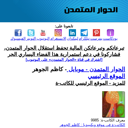
تابعونا على:
بودكاست
بنترست
تيلكرام
لينكدإن
الانستغرام
اليوتيوب
التويتر
الفيسبوك
تبرعاتكم وتبرعاتكن المالية تحفظ استقلال الحوار المتمدن،
فشاركونا في دعم استمرارية هذا الفضاء اليساري الحر
[اشترك في قناة ‫«الحوار المتمدن» على اليوتيوب]
الحوار المتمدن - موبايل
- كاظم الجوهر
الموقع الرئيسي
للمزيد - الموقع الرئيسي للكاتب-ة
معرف الكاتب-ة: 9985
الكاتب-ة في موقع ويكيبيديا : كاظم الجوهر