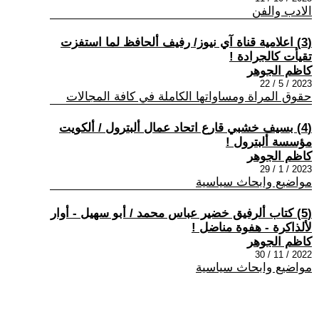
الادب والفن
(3) اعلامية قناة آي نيوز/ رفيف ألحافظ لما استفزت
تقيأت كالجرادة !
كاظم الجوهر
2023 / 5 / 22
حقوق المراة ومساواتها الكاملة في كافة المجالات
(4) بسيف خشبي قارع اتحاد عمال ألبترول / ألكويت
مؤسسة ألبترول !
كاظم الجوهر
2023 / 1 / 29
مواضيع وابحاث سياسية
(5) كتاب ألرفيق خضير عباس محمد / أبو سهيل - أوار
لألذاكرة - هفوة مناضل !
كاظم الجوهر
2022 / 11 / 30
مواضيع وابحاث سياسية