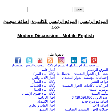
الموقع الرئيسي
الموقع الرئيسي للكاتب-ة
اضافة موضوع
|
|
جديد
Modern Discussion - Mobile English
تابعونا على:
بنترست
تيلكرام
لينكدإن
الانستغرام
RSS
اليوتيوب
التويتر
الفيسبوك
الموقع الرئيسي
أخبار عامة
هيئة ادارة الحوار المتمدن - للإتصال بنا
وكالة أنباء المرأة
إحصائيات مؤسسة الحوار المتمدن
اخبار الأدب والفن
قواعد النشر
وكالة أنباء اليسار
ابرز كتاب / كاتبات الحوار المتمدن
وكالة أنباء العلمانية
يوتيوب التمدن
وكالة أنباء العمال
مكتبة التمدن
وكالة أنباء حقوق الإنسان
عدد الزوار: 3,428,026,690
اخبار الرياضة
اضافة موضوع جديد
اخبار الاقتصاد
اضافة الاخبار
اخبار الطب والعلوم
حملات الحوار المتمدن التضامنية
اخبار التمدن