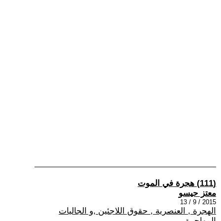
(111) هجرة في الموت
معتز حيسو
2015 / 9 / 13
الهجرة , العنصرية , حقوق اللاجئين ,و الجاليات
المهاجرة