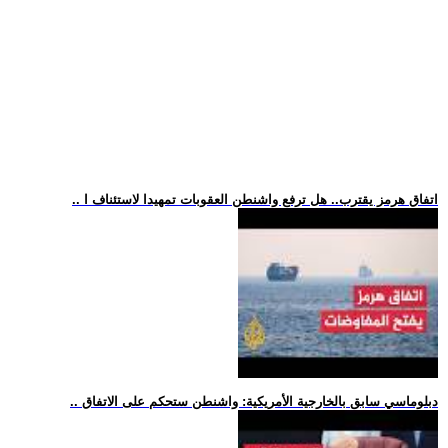
.. اتفاق هرمز يقترب.. هل ترفع واشنطن العقوبات تمهيدا لاستئناف ا
.. دبلوماسي سابق بالخارجية الأمريكية: واشنطن ستحكم على الاتفاق