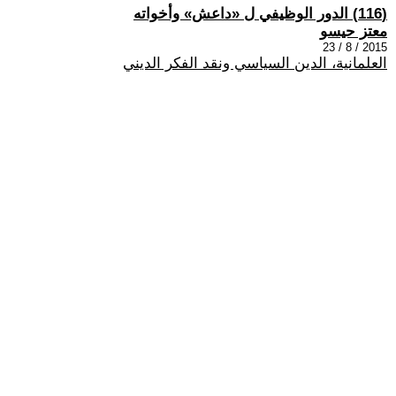
(116) الدور الوظيفي ل «داعش» وأخواته
معتز حيسو
2015 / 8 / 23
العلمانية، الدين السياسي ونقد الفكر الديني