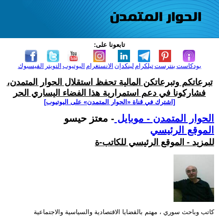
تابعونا على:
بودكاست
بنترست
تيلكرام
لينكدإن
الانستغرام
اليوتيوب
التويتر
الفيسبوك
تبرعاتكم وتبرعاتكن المالية تحفظ استقلال الحوار المتمدن،
فشاركونا في دعم استمرارية هذا الفضاء اليساري الحر
[اشترك في قناة ‫«الحوار المتمدن» على اليوتيوب]
الحوار المتمدن - موبايل
- معتز حيسو
الموقع الرئيسي
للمزيد - الموقع الرئيسي للكاتب-ة
كاتب وباحث سوري ، مهتم بالقضايا الاقتصادية والسياسية والاجتماعية