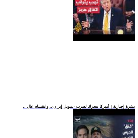
.. نشرة إخبارية | أميركا تتحرك لضرب -تمويل إيران-.. وانقسام عال