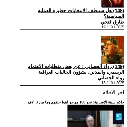
(148) هل ستنظف الانتخابات حظيرة العملية
السياسية؟
طارق فتحي
2025 / 10 / 19
(149) رواء الجصاني : عن بعض متطلبات الاهتمام
الرسمي، والمدني، بشؤون الجاليات العراقية
رواء الجصاني
2025 / 10 / 18
اخر الافلام
.. حاكم سبتة الإسبانية: نحو 100 مهاجر لقوا حتفهم وما بين 3 آلاف