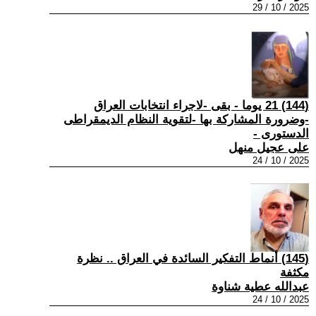
2025 / 10 / 29
(144) 21 يوما - بقى -لاجراء انتخابات العراق
-وضرورة المشاركة بها -لتقوية النظام الديمقراطى
الدستورى -
على عجيل منهل
2025 / 10 / 24
(145) أنماط التفكير السائدة في العراق .. نظرة
مكثفة
عبدالله عطية شناوة
2025 / 10 / 24