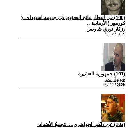
(100) في انتظار نتائج التحقيق في جريمة استهداف (
كورمور )الأرهابية ..
رزكار نوري شاويس
2025 / 12 / 3
(101) جمهورية العشيرة
جوتيار تمر
2025 / 12 / 2
(102) عن ذلكم الجواهـري... -مَجمعُ الأضداد-