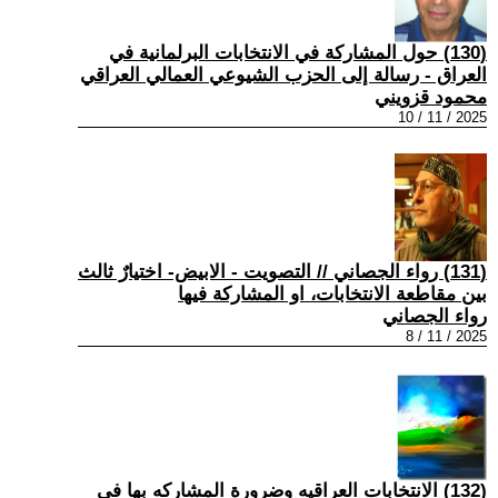
(130) حول المشاركة في الانتخابات البرلمانية في
العراق - رسالة إلى الحزب الشيوعي العمالي العراقي
محمود قزويني
2025 / 11 / 10
(131) رواء الجصاني // التصويت - الابيض- اختيارٌ ثالث
بين مقاطعة الانتخابات، او المشاركة فيها
رواء الجصاني
2025 / 11 / 8
(132) الانتخابات العراقيه وضرورة المشاركه بها فى