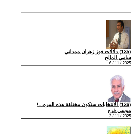
(135) دلالات فوز زهران ممداني
سامي المالح
2025 / 11 / 6
(136) الانتخابات ستكون مختلفة هذه المره...!
موسى فرج
2025 / 11 / 2