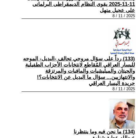
11-11-2025 يقوى النظام الديمقراطى البرلمانى
على عجيل منهل
2025 / 11 / 8
(133) رداً على سؤال مروجي تحالف -البديل- الموجه
لليسار العراقي المُقاطع لانتخابات الأحزاب الطفيلية
والحيتان والميليشيات والمافيات والمرتزقة
والانتهازيين... سؤال ما البديل عن الانتخابات؟!
جريدة اليسار العراقي
2025 / 11 / 8
(134) ما نحن فيه وما ينتظرنا
عبدالله عطية شناوة