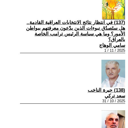
(137) في انتظار نتائج الانتخابات العراقية القادمة..
هل ستَصدُق نبوءات الذين يدّعون معرفتهم ببواطن
الأمور؟ وما هي سياسة الرئيس ترامب الخاصة
بالعراق؟
سامي الوهاج
2025 / 11 / 1
(138) حيرة الناخب
سعد تركي
2025 / 10 / 31