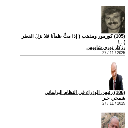
(105) كورمور ومذهب ( إذا متٌّ ظمآنا فلا نزلَ القطر
) ..!
رزكار نوري شاويس
2025 / 11 / 27
(106) رئيس الوزراء في النظام البرلماني
شمخي جبر
2025 / 11 / 27