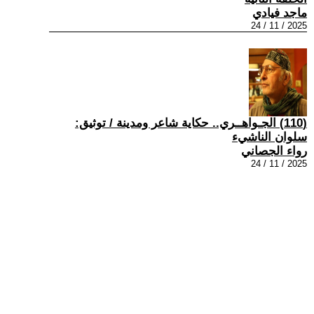
ماجد فيادي
2025 / 11 / 24
(110) الجـواهــري.. حكاية شاعر ومدينة / توثيق:
سلوان الناشيء
رواء الجصاني
2025 / 11 / 24