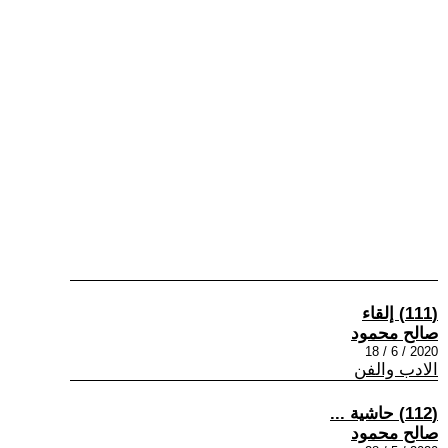
(111) إلقاء
صالح محمود
2020 / 6 / 18
الادب والفن
(112) حاشية ...
صالح محمود