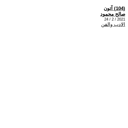
(104) آتون
صالح محمود
2021 / 2 / 24
الادب والفن