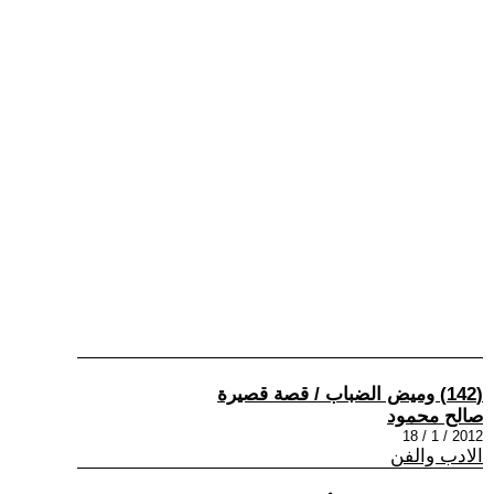
(142) وميض الضباب / قصة قصيرة
صالح محمود
2012 / 1 / 18
الادب والفن