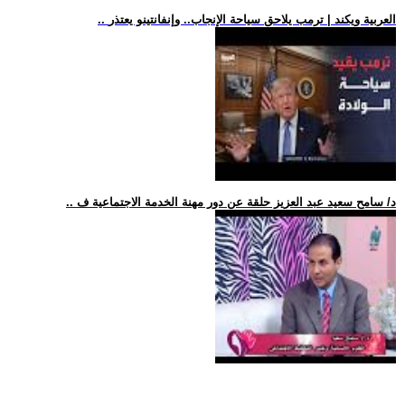
.. العربية ويكند | ترمب يلاحق سياحة الإنجاب.. وإنفانتينو يعتذر
.. د/ سامح سعيد عبد العزيز حلقة عن دور مهنة الخدمة الاجتماعية ف