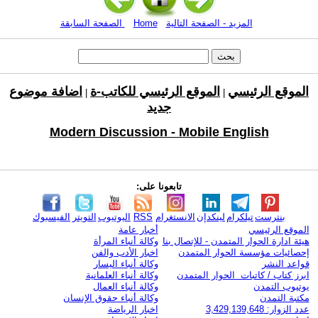
المزيد - الصفحة التالية
Home
الصفحة السابقة
الموقع الرئيسي
الموقع الرئيسي للكاتب-ة
اضافة موضوع
|
|
جديد
Modern Discussion - Mobile English
تابعونا على:
بنترست
تيلكرام
لينكدإن
الانستغرام
RSS
اليوتيوب
التويتر
الفيسبوك
الموقع الرئيسي
أخبار عامة
هيئة ادارة الحوار المتمدن - للإتصال بنا
وكالة أنباء المرأة
إحصائيات مؤسسة الحوار المتمدن
اخبار الأدب والفن
قواعد النشر
وكالة أنباء اليسار
ابرز كتاب / كاتبات الحوار المتمدن
وكالة أنباء العلمانية
يوتيوب التمدن
وكالة أنباء العمال
مكتبة التمدن
وكالة أنباء حقوق الإنسان
عدد الزوار: 3,429,139,648
اخبار الرياضة