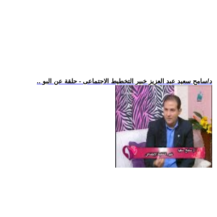
.. د/سامح سعيد عبد العزيز خبير التخطيط الاجتماعى - حلقة عن البو