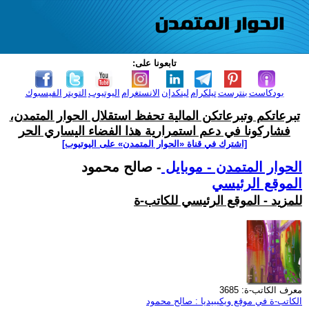
تابعونا على:
بودكاست
بنترست
تيلكرام
لينكدإن
الانستغرام
اليوتيوب
التويتر
الفيسبوك
تبرعاتكم وتبرعاتكن المالية تحفظ استقلال الحوار المتمدن،
فشاركونا في دعم استمرارية هذا الفضاء اليساري الحر
[اشترك في قناة ‫«الحوار المتمدن» على اليوتيوب]
الحوار المتمدن - موبايل
- صالح محمود
الموقع الرئيسي
للمزيد - الموقع الرئيسي للكاتب-ة
معرف الكاتب-ة: 3685
الكاتب-ة في موقع ويكيبيديا : صالح محمود