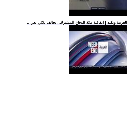
.. العربية ويكند | اتفاقية مكة للدفاع المشترك.. تحالف ثلاثي يعي