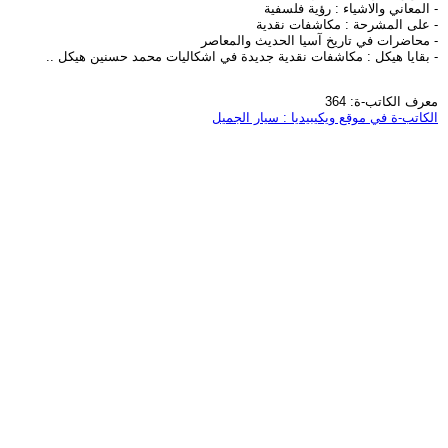
- المعاني والاشياء : رؤية فلسفية
- على المشرحة : مكاشفات نقدية
- محاضرات في تاريخ آسيا الحديث والمعاصر
- بقايا هيكل : مكاشفات نقدية جديدة في اشكاليات محمد حسنين هيكل ..
معرف الكاتب-ة: 364
الكاتب-ة في موقع ويكيبيديا : سيار الجميل