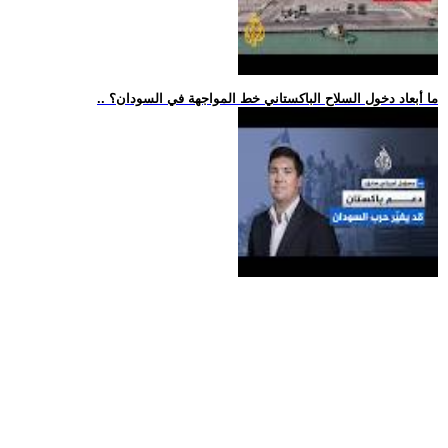
.. ما أبعاد دخول السلاح الباكستاني خط المواجهة في السودان؟