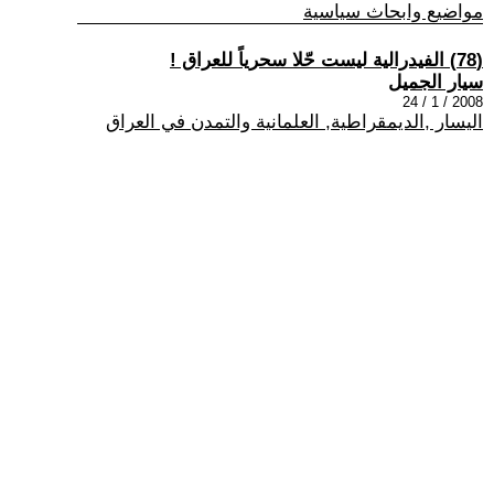
مواضيع وابحاث سياسية
(78) الفيدرالية ليست حّلا سحرياً للعراق !
سيار الجميل
2008 / 1 / 24
اليسار ,الديمقراطية, العلمانية والتمدن في العراق