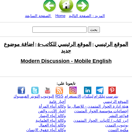
المزيد - الصفحة التالية
Home
الصفحة السابقة
الموقع الرئيسي
الموقع الرئيسي للكاتب-ة
اضافة موضوع
|
|
جديد
Modern Discussion - Mobile English
تابعونا على:
بنترست
تيلكرام
لينكدإن
الانستغرام
RSS
اليوتيوب
التويتر
الفيسبوك
الموقع الرئيسي
أخبار عامة
هيئة ادارة الحوار المتمدن - للإتصال بنا
وكالة أنباء المرأة
إحصائيات مؤسسة الحوار المتمدن
اخبار الأدب والفن
قواعد النشر
وكالة أنباء اليسار
ابرز كتاب / كاتبات الحوار المتمدن
وكالة أنباء العلمانية
يوتيوب التمدن
وكالة أنباء العمال
مكتبة التمدن
وكالة أنباء حقوق الإنسان