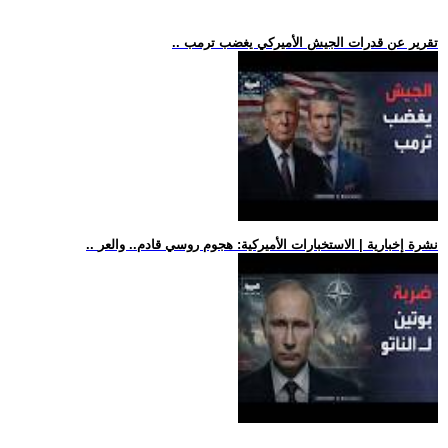
.. تقرير عن قدرات الجيش الأميركي يغضب ترمب
.. نشرة إخبارية | الاستخبارات الأميركية: هجوم روسي قادم.. والعر