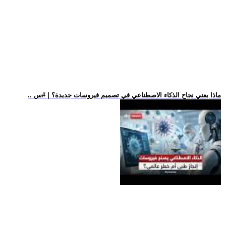
.. ماذا يعني نجاح الذكاء الاصطناعي في تصميم فيروسات جديدة؟ | #س