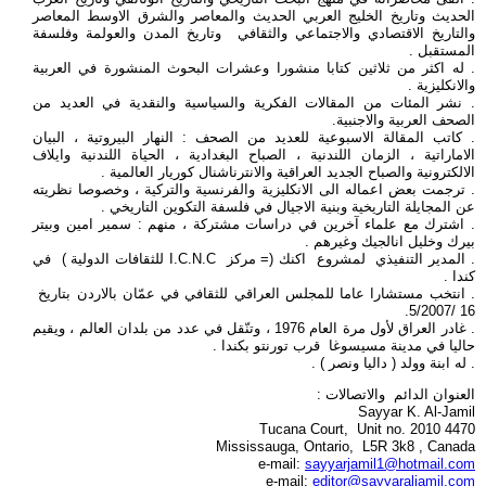
الحديث وتاريخ الخليج العربي الحديث والمعاصر والشرق الاوسط المعاصر
والتاريخ الاقتصادي والاجتماعي والثقافي وتاريخ المدن والعولمة وفلسفة
المستقبل .
. له اكثر من ثلاثين كتابا منشورا وعشرات البحوث المنشورة في العربية
والانكليزية .
. نشر المئات من المقالات الفكرية والسياسية والنقدية في العديد من
الصحف العربية والاجنبية.
. كاتب المقالة الاسبوعية للعديد من الصحف : النهار البيروتية ، البيان
الاماراتية ، الزمان اللندنية ، الصباح البغدادية ، الحياة اللندنية وايلاف
الالكترونية والصباح الجديد العراقية والانترناشنال كوريار العالمية .
. ترجمت بعض اعماله الى الانكليزية والفرنسية والتركية ، وخصوصا نظريته
عن المجايلة التاريخية وبنية الاجيال في فلسفة التكوين التاريخي .
. اشترك مع علماء آخرين في دراسات مشتركة ، منهم : سمير امين وبيتر
بيرك وخليل انالجيك وغيرهم .
. المدير التنفيذي لمشروع اكنك (= مركز I.C.N.C للثقافات الدولية ) في
كندا .
. انتخب مستشارا عاما للمجلس العراقي للثقافي في عمّان بالاردن بتاريخ
16 /5/2007.
. غادر العراق لأول مرة العام 1976 ، وتنّقل في عدد من بلدان العالم ، ويقيم
حاليا في مدينة مسيسوغا قرب تورنتو بكندا .
. له ابنة وولد ( داليا ونصر ) .
العنوان الدائم والاتصالات :
Sayyar K. Al-Jamil
4470 Tucana Court, Unit no. 2010
Mississauga, Ontario, L5R 3k8 , Canada
e-mail:
sayyarjamil1@hotmail.com
e-mail:
editor@sayyaraljamil.com