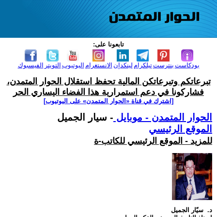
تابعونا على:
بودكاست
بنترست
تيلكرام
لينكدإن
الانستغرام
اليوتيوب
التويتر
الفيسبوك
تبرعاتكم وتبرعاتكن المالية تحفظ استقلال الحوار المتمدن،
فشاركونا في دعم استمرارية هذا الفضاء اليساري الحر
[اشترك في قناة ‫«الحوار المتمدن» على اليوتيوب]
الحوار المتمدن - موبايل
- سيار الجميل
الموقع الرئيسي
للمزيد - الموقع الرئيسي للكاتب-ة
د. سيّار الجميل