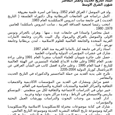
استاذ التاريخ الحديث والفكر المعاصر
شؤون الشرق الاوسط
. ولد في الموصل / العراق العام 1952، ونشأ في اسرة علمية معروفة .
. اكمل دراساته في الجامعات البريطانية ونال دكتوراه الفلسفة ( التاريخ
الحديث ) في جامعة سانت اندروس الاسكتلندية العام 1983.
. انتخب رئيسا لجمعية الصداقة العربية ، سانت اندروس باسكتلندا للعامين
1978، 1980 .
. عمل محاضرا واستاذا في جامعات عدة ، منها : وهران بالجزائر وتونس
الاولى والموصل بالعراق واليرموك وآل البيت بالاردن وجامعة الامارات
العربية المتحدة والجامعة العالمية للعلوم الاسلامية ، لندن بريطانيا وجامعة
تورنتو ، كندا ..
. استاذ زائر في جامعة كيل بالمانيا الغربية منذ العام 1987.
. شارك في عشرات المؤتمرات الدولية والندوات العلمية .
. حصل على جائزة شومان للعلماء الشباب منفردا العام 1991 وعلى براءة
تقدير العام 1992 وعلى قلادة الابداع للعلماء المتميزين عن الهيئة العالمية
للتاريخ / فيينا العام 1995 ، وعلى جائزة افضل كاتب في الشأن العراقي عن
الانترناشنال كوريار الدولية 2004-2205 .
. تخّرج على يديه العديد من حملة الماجستير والدكتوراه في التاريخ الحديث
والمعاصر .
. عضو مزامل ومشارك في العديد من المؤسسات الاكاديمية والجمعيات
الثقافية والمراكز العلمية والمنتديات الفكرية والسياسية في العالم .
. خبير دولي في الدراسات الاجتماعية والثقافية لكل من منظمتي : اليونسكو
بباريس والاسيسكو في الرباط ، وعدة مراكز بحوث دولية وعربية . .
. ادار العديد من وحدات البحوث والدراسات وورشات العمل البحثية
والمؤتمرات .
. شارك في كتابة موضوعات مختزلة للانسكلوبيديا الاسلامية والانسكلوبيديا
التركية وموسوعة تاريخ الثقافة البشرية الحديثة وموسوعة التاريخ العالمي.
. القى محاضراته في منهج البحث التاريخي والتاريخ الوثائقي وتاريخ العرب