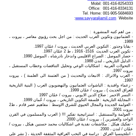
Mobil: 001-416-8254333
Office: 001-416-8334131
Tel. Home: 001-905-5684693
www.sayyaraljamil.com
Website:
. من اهم كتبه المنشورة :
- العثمانيون وتكوين العرب الحديث : من اجل بحث رؤيوي معاصر ، بيروت ،
1989.
- بقايا وجذور : التكوين العربي الحديث ، بيروت / عمّان 1997.
- تكوين العرب الحديث 1516- 1916 ، ط 2 عمّان 1997.
- حصار الموصل : الصراع الاقليمي واندحار نادرشاه ، الموصل 1990.
- الدليل التاريخي ، لندن 1988.
- التحولات العربية : اشكاليات الوعي وتحليل التناقضات وخطاب المستقبل ،
بيروت 1997.
- العرب والاتراك : الانبعاث والتحديث ( من العثمنة الى العلمنة ) ، بيروت
1997.
- زعماء وافندية : الباشوات العثمانيون والنهضويون العرب ( البنية التاريخية
للعراق الحديث ) ، بيروت / عمّان 1999.
- النسر الاحمر : صلاح الدين الايوبي ، بيروت / عمّان 1997
- المجايلة التاريخية : فلسفة التكوين التاريخي ، بيروت / عّمان 1999.
- العولمة الجديدة والمجال الحيوي للشرق الاوسط : مفاهيم عصر قادم ، ط2
بيروت 2001.
- العولمة والمستقبل : استراتيجية تفكير !!! ( العرب والمسلمون في القرن
الواحد والعشرين ) ، بيروت / عمّان 2000.
- تفكيك هيكل : مكاشفات نقدية في اشكاليات محمد حسنين هيكل ، بيروت /
عمّان / لندن ، 2000.
- انتلجينسيا العراق : دراسة في النخب العراقية المثقفة الحديثة ، ( نشر على