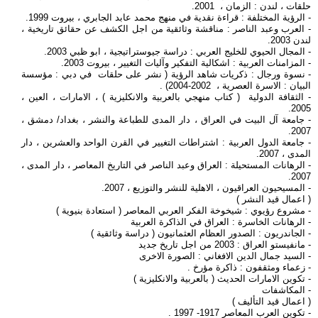
حلقات ، لندن : الزمان ، 2001.
- الرؤية المختلفة : قراءة نقدية في منهج محمد عابد الجابري ، بيروت 1999.
- العرب وعبد الناصر : مناقشة وثائقية من اجل الكشف عن حقائق تاريخية ،
لندن 2003.
- المجال الحيوي للخليج العربي : دراسة جيوستراتيجية ، ابو ظبي 2003.
- المزامنات العربية : اشكالية التفكير وآليات التغيير ، بيروت 2003.
- نسوة ورجال : ذكريات شاهد الرؤية ( نشر على حلقات في دبي : مؤسسة
البيان : الاسرة العصرية ، 2002-2004) .
- الثقافة الدولية ( كتاب منهجي بالعربية والانكليزية ) ، الامارات ، العين ،
2005.
- جامعة آل البيت في العراق ، دار المدى للطباعة والنشر ، بغداد/ دمشق ،
2007.
- جامعة الدول العربية : اشتراطات التغيير في القرن الواحد والعشرين ، دار
المدى ، 2007.
- الرهانات المستحيلة : العراق وعبد الناصر في التاريخ المعاصر ، دار المدى ،
2007.
- المسيحيون العراقيون ، الاهلية للنشر والتوزيع ، 2007.
( اعمال قيد النشر )
- مشروع رؤيوي : شيخوخة الفكر العربي المعاصر ( استعادة بنيوية )
- الرهانات الخاسرة : العراق في الذاكرة العربية
- الجاندريون : الصدور العظام العثمانيون ( دراسة وثائقية )
- مانفيستو العراق : 2003 من اجل تاريخ جديد
- السيد جمال الدين الافغاني : الصورة الاخرى
- زعماء ومثقفون : ذاكرة مؤرخ .
- تكوين الامارات الحديث ( بالعربية والانكليزية )
- المكاشفات
( اعمال قيد التأليف )
- تكوين العرب المعاصر 1917- 1997 .