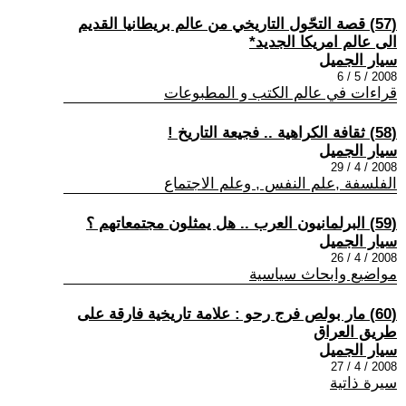
(57) قصة التحّول التاريخي من عالم بريطانيا القديم
الى عالم امريكا الجديد*
سيار الجميل
2008 / 5 / 6
قراءات في عالم الكتب و المطبوعات
(58) ثقافة الكراهية .. فجيعة التاريخ !
سيار الجميل
2008 / 4 / 29
الفلسفة ,علم النفس , وعلم الاجتماع
(59) البرلمانيون العرب .. هل يمثلون مجتمعاتهم ؟
سيار الجميل
2008 / 4 / 26
مواضيع وابحاث سياسية
(60) مار بولص فرج رحو : علامة تاريخية فارقة على
طريق العراق
سيار الجميل
2008 / 4 / 27
سيرة ذاتية