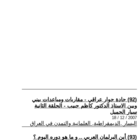
(92) جادة حوار عراقي - مقاربات ومباعدات بيني
وبين الاستاذ الدكتور كاظم حبيب - الحلقة الثانية
سيار الجميل
2007 / 12 / 18
اليسار ,الديمقراطية, العلمانية والتمدن في العراق
(93) أين البرلمان العربي .. و ما هو دوره اليوم ؟