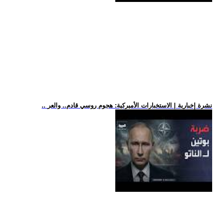
.. نشرة إخبارية | الاستخبارات الأميركية: هجوم روسي قادم.. والعر