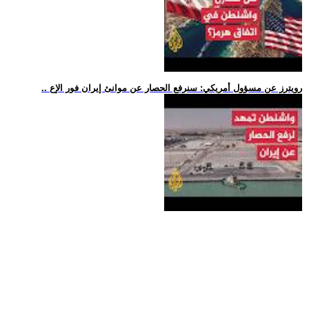
.. رويترز عن مسؤول أمريكي: سنرفع الحصار عن موانئ إيران فور الإع