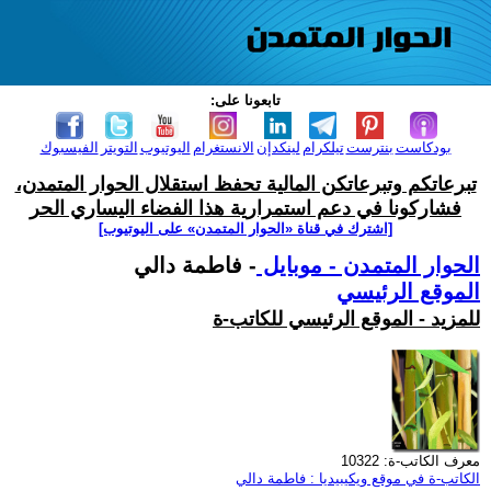
تابعونا على:
بودكاست
بنترست
تيلكرام
لينكدإن
الانستغرام
اليوتيوب
التويتر
الفيسبوك
تبرعاتكم وتبرعاتكن المالية تحفظ استقلال الحوار المتمدن،
فشاركونا في دعم استمرارية هذا الفضاء اليساري الحر
[اشترك في قناة ‫«الحوار المتمدن» على اليوتيوب]
الحوار المتمدن - موبايل
- فاطمة دالي
الموقع الرئيسي
للمزيد - الموقع الرئيسي للكاتب-ة
معرف الكاتب-ة: 10322
الكاتب-ة في موقع ويكيبيديا : فاطمة دالي