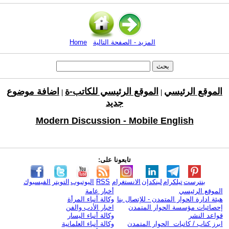
المزيد - الصفحة التالية
Home
الموقع الرئيسي
الموقع الرئيسي للكاتب-ة
اضافة موضوع
|
|
جديد
Modern Discussion - Mobile English
تابعونا على:
بنترست
تيلكرام
لينكدإن
الانستغرام
RSS
اليوتيوب
التويتر
الفيسبوك
الموقع الرئيسي
أخبار عامة
هيئة ادارة الحوار المتمدن - للإتصال بنا
وكالة أنباء المرأة
إحصائيات مؤسسة الحوار المتمدن
اخبار الأدب والفن
قواعد النشر
وكالة أنباء اليسار
ابرز كتاب / كاتبات الحوار المتمدن
وكالة أنباء العلمانية