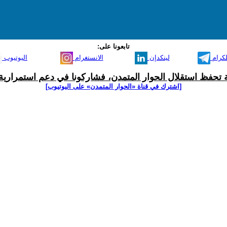
تابعونا على:
لكرام
لينكدإن
الانستغرام
اليوتيوب
ية تحفظ استقلال الحوار المتمدن، فشاركونا في دعم استمرارية 
[اشترك في قناة ‫«الحوار المتمدن» على اليوتيوب]