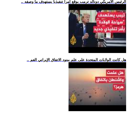
.. الرئيس الأمريكي دونالد ترمب يوقع أمرا تنفيذيا يستهدف ما وصفه
.. هل كانت الولايات المتحدة على علم ببنود الاتفاق الإيراني العم