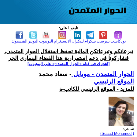
تابعونا على:
بودكاست
بنترست
تيلكرام
لينكدإن
الانستغرام
اليوتيوب
التويتر
الفيسبوك
تبرعاتكم وتبرعاتكن المالية تحفظ استقلال الحوار المتمدن،
فشاركونا في دعم استمرارية هذا الفضاء اليساري الحر
[اشترك في قناة ‫«الحوار المتمدن» على اليوتيوب]
الحوار المتمدن - موبايل
- سعاد محمد
الموقع الرئيسي
للمزيد - الموقع الرئيسي للكاتب-ة
شاعرة
(Suaad Mohamed )