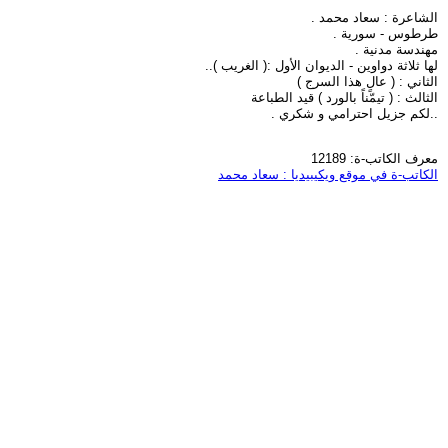
الشاعرة : سعاد محمد .
طرطوس - سورية .
مهندسة مدنية .
لها ثلاثة دواوين - الديوان الأول :( الغريب )..
الثاني : ( عالٍ هذا السرج )
الثالث : ( تيمّناً بالورد ) قيد الطباعة
..لكم جزيل احترامي و شكري .
معرف الكاتب-ة: 12189
الكاتب-ة في موقع ويكيبيديا : سعاد محمد