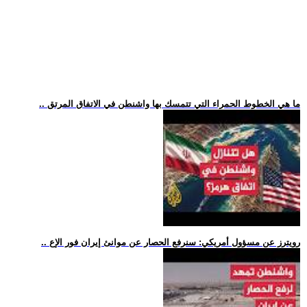
.. ما هي الخطوط الحمراء التي تتمسك بها واشنطن في الاتفاق المرتق
.. رويترز عن مسؤول أمريكي: سنرفع الحصار عن موانئ إيران فور الإع