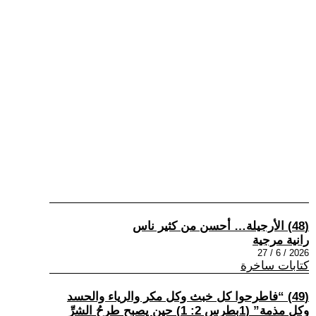
(48) الأرجيلة… أحسن من كثير ناس
رانية مرجية
2026 / 6 / 27
كتابات ساخرة
(49) “فاطرحوا كل خبث وكل مكر والرياء والحسد
وكل مذمة” (1بطرس 2: 1) حين يصبح طرحُ الشرِّ