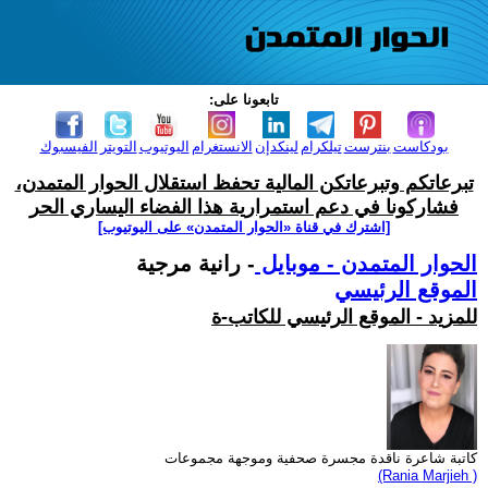
تابعونا على:
بودكاست
بنترست
تيلكرام
لينكدإن
الانستغرام
اليوتيوب
التويتر
الفيسبوك
تبرعاتكم وتبرعاتكن المالية تحفظ استقلال الحوار المتمدن،
فشاركونا في دعم استمرارية هذا الفضاء اليساري الحر
[اشترك في قناة ‫«الحوار المتمدن» على اليوتيوب]
الحوار المتمدن - موبايل
- رانية مرجية
الموقع الرئيسي
للمزيد - الموقع الرئيسي للكاتب-ة
كاتبة شاعرة ناقدة مجسرة صحفية وموجهة مجموعات
(Rania Marjieh )