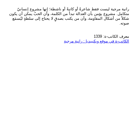
رانية مرجية ليست فقط شاعرةً أو كاتبةً أو ناشطة؛ إنها مشروع إنسانيّ
متكامل. مشروع يؤمن بأن العدالة تبدأ من الكلمة، وأن الحبّ يمكن أن يكون
شكلاً من أشكال المقاومة، وأن من يكتب بصدقٍ لا يحتاج إلى سلطةٍ ليُسمَع
صوته.
معرف الكاتب-ة: 1339
الكاتب-ة في موقع ويكيبيديا : رانية مرجية