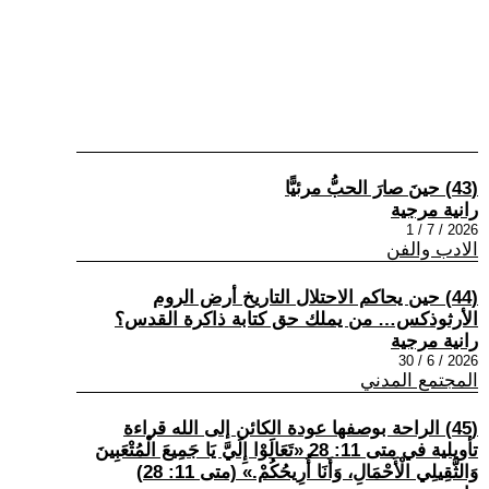
(43) حينَ صارَ الحبُّ مرئيًّا
رانية مرجية
2026 / 7 / 1
الادب والفن
(44) حين يحاكم الاحتلال التاريخ أرض الروم
الأرثوذكس… من يملك حق كتابة ذاكرة القدس؟
رانية مرجية
2026 / 6 / 30
المجتمع المدني
(45) الراحة بوصفها عودة الكائن إلى الله قراءة
تأويلية في متى 11: 28 «تَعَالَوْا إِلَيَّ يَا جَمِيعَ الْمُتْعَبِينَ
وَالثَّقِيلِي الْأَحْمَالِ، وَأَنَا أُرِيحُكُمْ.» (متى 11: 28)