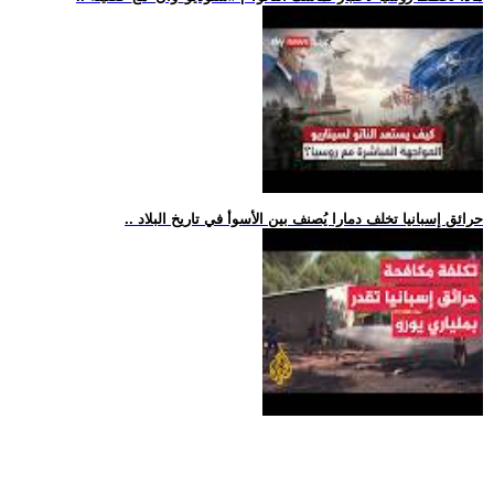
.. حرائق إسبانيا تخلف دمارا يُصنف بين الأسوأ في تاريخ البلاد