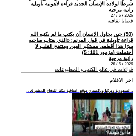
شرطًا لولادة الإنسان الجديد قراءة لاهوتية تأويلية
رانية مرجية
2026 / 6 / 27
قضايا ثقافية
(50) حين يحاول الإنسان أن يكتب ما لم يكتبه الله
قراءة تأويلية في قول المرنم: «الذي يغتاب صاحبه
سرًا هذا أقطعه. مستكبر العين ومنتفخ القلب لا
أحتمله» (مزمور 101: 5)
رانية مرجية
2026 / 6 / 26
قراءات في عالم الكتب و المطبوعات
اخر الافلام
.. السعودية وتركيا وباكستان توقع -اتفاقية مكة- للدفاع المشترك..