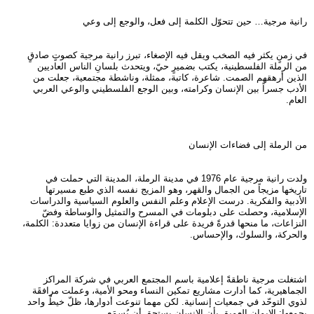
رانية مرجية… حين تتحوّل الكلمة إلى فعل، والوجع إلى وعي
في زمنٍ يكثر فيه الصخب ويقل فيه الإصغاء، تبرز رانية مرجية كصوتٍ صادقٍ
من الرملة الفلسطينية، يكتب بضميرٍ حيّ، ويتحدث بلسانِ الناس العاديين
الذين أرهقهم الصمت. شاعرة، كاتبة، ممثلة، وناشطة مجتمعية، جعلت من
الأدب جسراً بين الإنسان وكرامته، وبين الوجع الفلسطيني والوعي العربي
العام.
من الرملة إلى فضاءات الإنسان
ولدت رانية مرجية عام 1976 في مدينة الرملة، المدينة التي حملت في
تاريخها مزيجاً من الجمال والقهر، وهو المزيج نفسه الذي طبع مسيرتها
الأدبية والفكرية. درست الإعلام وعلم النفس والعلوم السياسية والدراسات
الإسلامية، وحصلت على دبلومات في المسرح والتمثيل والوساطة وفضّ
النزاعات، ما منحها قدرةً فريدة على قراءة الإنسان من زوايا متعددة: الكلمة،
والحركة، والسلوك، والإحساس.
اشتغلت مرجية ناطقةً إعلامية باسم المجتمع العربي في شركة المراكز
الجماهيرية، كما أدارت مشاريع تمكين النساء ومحو الأمية، وعملت مرافقَة
لذوي التوحّد في جمعيات إنسانية. لكن مهما تنوعت أدوارها، ظلّ خيطٌ واحد
يجمعها: الإيمان العميق بأن الإنسان يستحق أن يُسمَع.