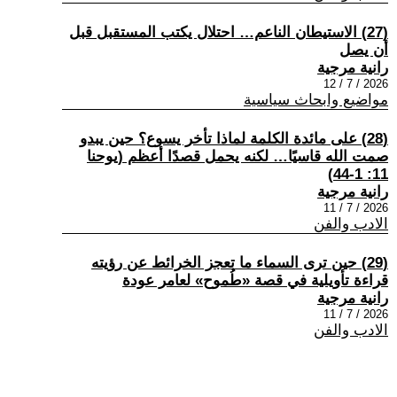
(27) الاستيطان الناعم… احتلال يكتب المستقبل قبل
أن يصل
رانية مرجية
2026 / 7 / 12
مواضيع وابحاث سياسية
(28) على مائدة الكلمة لماذا تأخر يسوع؟ حين يبدو
صمت الله قاسيًا… لكنه يحمل قصدًا أعظم (يوحنا
11: 1-44)
رانية مرجية
2026 / 7 / 11
الادب والفن
(29) حين ترى السماء ما تعجز الخرائط عن رؤيته
قراءة تأويلية في قصة «طُموح» لعامر عودة
رانية مرجية
2026 / 7 / 11
الادب والفن