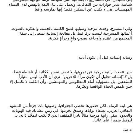
شبابية، تدير حوارات بين الثقافات، وتعمل على بناء الثقة بالنفس لدى النساء
المهمشات. هي لا تكتب عن التمكين فقط؛ إنها تمارسه واقعاً.
وفي المسرح، وجدت مرجية وسيلتها لدمج الكلمة بالجسد، والفكرة بالصوت.
أعمالها المسرحية ليست ترفاً فنياً، بل معالجة إنسانية تسعى إلى شفاء
المجتمع من عقده وأوجاعه بصوتٍ واعٍ وجرأةٍ فكرية.
رسالة إنسانية قبل أن تكون أدبية
حين تتحدث رانية مرجية عن تجربتها، لا تصف نفسها ككاتبة أو ناشطة فقط،
بل كـ“إنسانة تحاول أن تكون مرآة للآخرين”. ترى أن الأدب ليس امتيازاً
للمثقفين، بل مسؤولية أمام المظلومين والمهمشين، وأن الكلمة لا تكتمل إلا
حين تلمس الحياة الواقعية وتغيّرها.
هي ابنة الرملة، لكن حضورها تخطى الجغرافيا، وصوتها بات جزءاً من المشهد
الثقافي العربي، بصفاء نواياها وصدق تجربتها. في زمنٍ تتشابك فيه الهويات
والحدود، تبقى رانية مرجية مثالاً نادراً للمثقف الذي لا يكتب ليمجّد ذاته، بل
ليوقظ ضميراً عاماً غائباً.
خاتمة