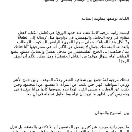
الكتابة بوصفها مقاومة إنسانية
ليست رانية مرجية كاتبةً تقف عند حدود الورق؛ هي تُعامل الكتابة كفعلٍ
مقاومٍ في وجه التجاهل والتهميش. في دواوينها مثل “رسالة إلى الطغاة”
و*“الكل يتقيأ الحياة”*، يتجلى صوتها الجريء الرافض للسكوت، المطالب
بالعدالة، المتمسك بجمالٍ لا ينفصل عن الألم. أما في مسرحيتها “أنا قتلتك
يما”، فتذهب إلى الجرح الفلسطيني من مدخلٍ نفسيّ وإنسانيّ عميق، لتضع
المتلقي أمام سؤالٍ مؤلم: من القاتل الحقيقي؟ وهل يمكن للألم أن يُطهّر
الروح؟
تمتلك مرجية لغةً تجمع بين شفافية الشعر وحدّة الموقف، وبين حسّ الأنثى
ووعي المواطنة. فهي حين تكتب عن المرأة، لا تفصلها عن المجتمع، وحين
تكتب عن الوطن، لا تنسى الفرد. لهذا تبدو نصوصها كأنها مرايا صغيرة في
وجه زمنٍ كبير، تُظهر ما نريد أن نراه وما نحاول تجاهله في آنٍ معاً.
بين المسرح والميدان
ما يميز رانية مرجية عن كثيرين من المثقفين أنها لا تكتفي بالمنصّة، بل تنزل
إلى الميدان. في المشاريع الاجتماعية التي تقودها، نراها موجهة مجموعاتٍ