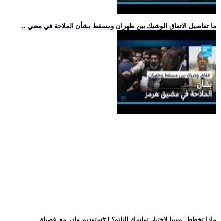
.. ما تفاصيل الاتفاق الوشيك بين طهران ومسقط بشأن الملاحة في مضي
.. ماذا تخطط روسيا لاختبار تماسك الناتو؟ | #ستوديو_وان_مع_فضيلة