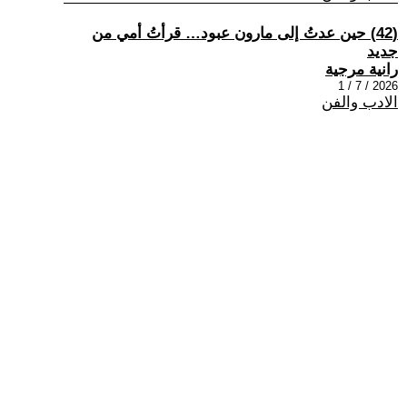
(42) حين عدتُ إلى مارون عبود… قرأتُ أمي من
جديد
رانية مرجية
2026 / 7 / 1
الادب والفن