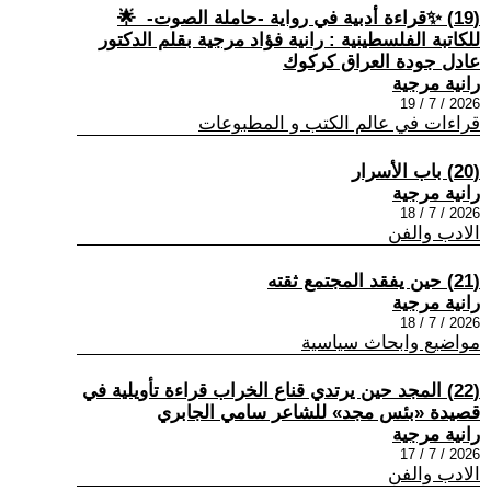
(19) ✨قراءة أدبية في رواية -حاملة الصوت- ‏ 🌟
للكاتبة الفلسطينية : رانية فؤاد مرجية ‏بقلم الدكتور
عادل جودة العراق كركوك
رانية مرجية
2026 / 7 / 19
قراءات في عالم الكتب و المطبوعات
(20) باب الأسرار
رانية مرجية
2026 / 7 / 18
الادب والفن
(21) حين يفقد المجتمع ثقته
رانية مرجية
2026 / 7 / 18
مواضيع وابحاث سياسية
(22) المجد حين يرتدي قناع الخراب قراءة تأويلية في
قصيدة «بئس مجد» للشاعر سامي الجابري
رانية مرجية
2026 / 7 / 17
الادب والفن