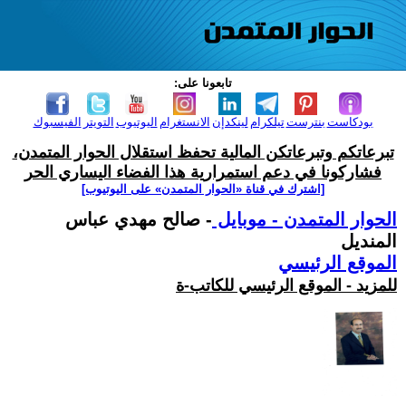
تابعونا على:
بودكاست
بنترست
تيلكرام
لينكدإن
الانستغرام
اليوتيوب
التويتر
الفيسبوك
تبرعاتكم وتبرعاتكن المالية تحفظ استقلال الحوار المتمدن،
فشاركونا في دعم استمرارية هذا الفضاء اليساري الحر
[اشترك في قناة ‫«الحوار المتمدن» على اليوتيوب]
الحوار المتمدن - موبايل
- صالح مهدي عباس
المنديل
الموقع الرئيسي
للمزيد - الموقع الرئيسي للكاتب-ة