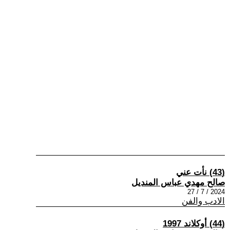
(43) نأت عني
صالح مهدي عباس المنديل
2024 / 7 / 27
الادب والفن
(44) أوكلاند 1997