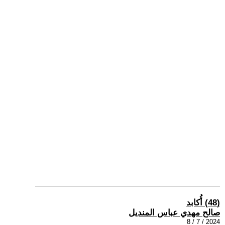
(48) أُكابد
صالح مهدي عباس المنديل
2024 / 7 / 8