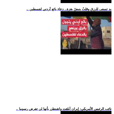
.. يد تسعى للرزق وقلبٌ ينبضُ بغزة.. دعاء بائع أردني لفسطين
.. نائب الرئيس الأمريكي: إيران أبلغت واشنطن بأنها لن تفرض رسوما