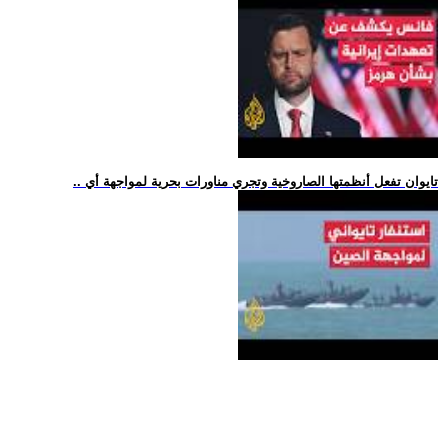
.. تايوان تفعل أنظمتها الصاروخية وتجري مناورات بحرية لمواجهة أي