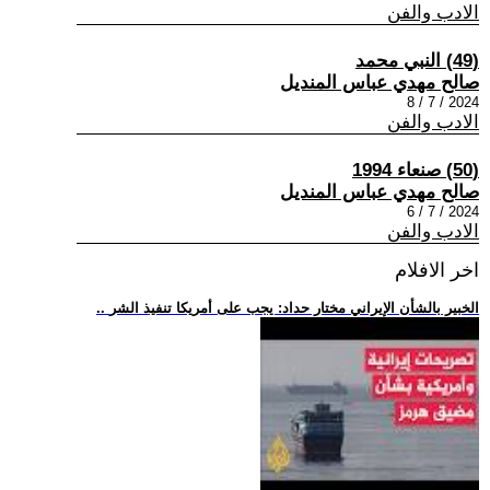
الادب والفن
(49) النبي محمد
صالح مهدي عباس المنديل
2024 / 7 / 8
الادب والفن
(50) صنعاء 1994
صالح مهدي عباس المنديل
2024 / 7 / 6
الادب والفن
اخر الافلام
.. الخبير بالشأن الإيراني مختار حداد: يجب على أمريكا تنفيذ الشر