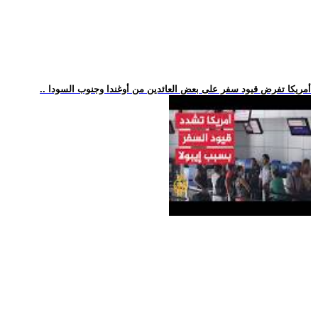
.. أمريكا تفرض قيود سفر على بعض العائدين من أوغندا وجنوب السودا