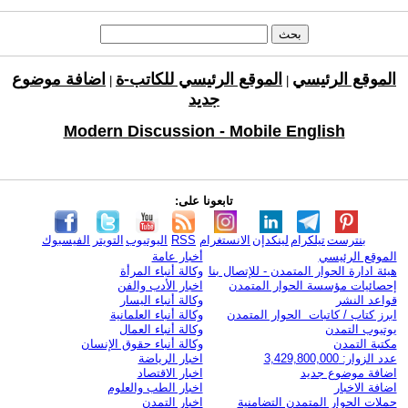
الموقع الرئيسي
الموقع الرئيسي للكاتب-ة
اضافة موضوع
|
|
جديد
Modern Discussion - Mobile English
تابعونا على:
بنترست
تيلكرام
لينكدإن
الانستغرام
RSS
اليوتيوب
التويتر
الفيسبوك
الموقع الرئيسي
أخبار عامة
هيئة ادارة الحوار المتمدن - للإتصال بنا
وكالة أنباء المرأة
إحصائيات مؤسسة الحوار المتمدن
اخبار الأدب والفن
قواعد النشر
وكالة أنباء اليسار
ابرز كتاب / كاتبات الحوار المتمدن
وكالة أنباء العلمانية
يوتيوب التمدن
وكالة أنباء العمال
مكتبة التمدن
وكالة أنباء حقوق الإنسان
عدد الزوار: 3,429,800,000
اخبار الرياضة
اضافة موضوع جديد
اخبار الاقتصاد
اضافة الاخبار
اخبار الطب والعلوم
حملات الحوار المتمدن التضامنية
اخبار التمدن