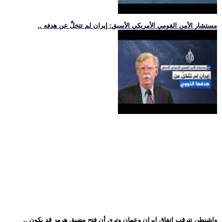
.. مستشار الأمن القومي الأمريكي الأسبق: إيران لم تتخلَّ عن هدفه
.. واشنطن تترقب اتفاق إيران وعمان وترى أن فتح مضيق هرمز قد يكون