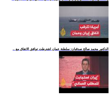
.. الدكتور محمد صالح صدقيان: سلطنة عمان اشترطت توافق الاتفاق مع