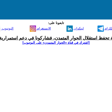
تابعونا على:
لكرام
لينكدإن
الانستغرام
اليوتيوب
ية تحفظ استقلال الحوار المتمدن، فشاركونا في دعم استمرارية 
[اشترك في قناة ‫«الحوار المتمدن» على اليوتيوب]