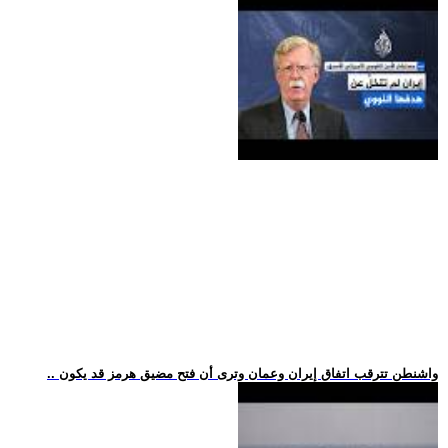
.. واشنطن تترقب اتفاق إيران وعمان وترى أن فتح مضيق هرمز قد يكون