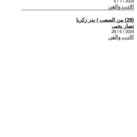
2024 / 7 / 5
الادب والفن
(29) من الصعب / بدر زكريا
نصار يحيى
2024 / 6 / 28
الادب والفن