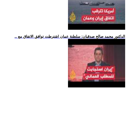
.. الدكتور محمد صالح صدقيان: سلطنة عمان اشترطت توافق الاتفاق مع