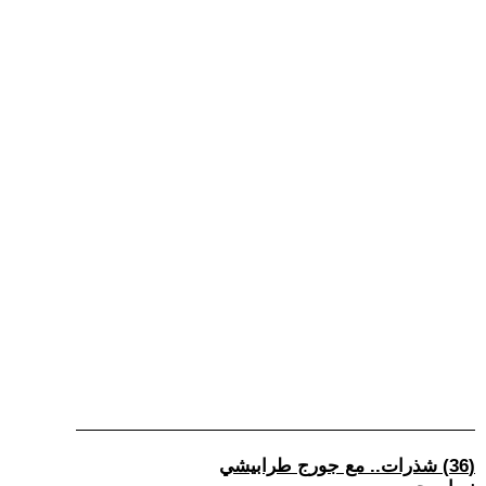
(36) شذرات.. مع جورج طرابيشي