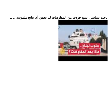
.. باحث سياسي: سبع جولات من المفاوضات لم تحقق أي نتائج ملموسة ل