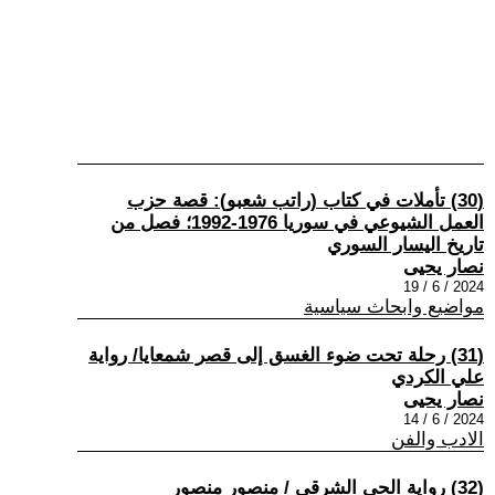
(30) تأملات في كتاب (راتب شعبو): قصة حزب
العمل الشيوعي في سوريا 1976-1992؛ فصل من
تاريخ اليسار السوري
نصار يحيى
2024 / 6 / 19
مواضيع وابحاث سياسية
(31) رحلة تحت ضوء الغسق إلى قصر شمعايا/ رواية
علي الكردي
نصار يحيى
2024 / 6 / 14
الادب والفن
(32) رواية الحي الشرقي / منصور منصور