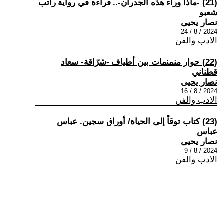
(21) -ماذا وراء هذه الجدران-.. قراءة في رواية راتب
شعبو
نصار يحيى
2024 / 8 / 24
الادب والفن
(22) حوار منمنمات بين أطياف -شرّاقة- سعاد
قطناني
نصار يحيى
2024 / 8 / 16
الادب والفن
(23) كتاب توقاً إلى الحياة/ أوراق سجين. عباس
عباس
نصار يحيى
2024 / 8 / 9
الادب والفن