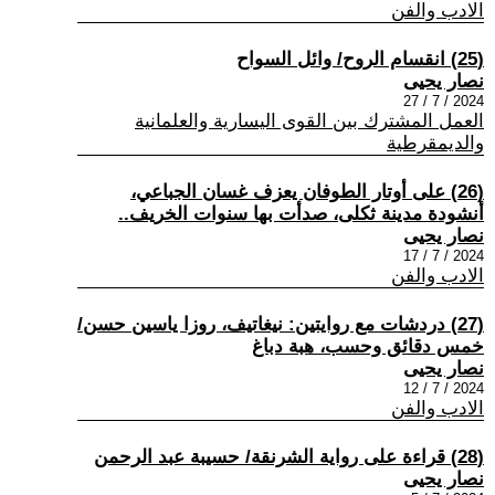
الادب والفن
(25) انقسام الروح/ وائل السواح
نصار يحيى
2024 / 7 / 27
العمل المشترك بين القوى اليسارية والعلمانية
والديمقرطية
(26) على أوتار الطوفان يعزف غسان الجباعي،
أنشودة مدينة ثكلى، صدأت بها سنوات الخريف..
نصار يحيى
2024 / 7 / 17
الادب والفن
(27) دردشات مع روايتين: نيغاتيف، روزا ياسين حسن/
خمس دقائق وحسب، هبة دباغ
نصار يحيى
2024 / 7 / 12
الادب والفن
(28) قراءة على رواية الشرنقة/ حسيبة عبد الرحمن
نصار يحيى