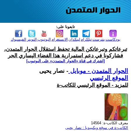
تابعونا على:
بودكاست
بنترست
تيلكرام
لينكدإن
الانستغرام
اليوتيوب
التويتر
الفيسبوك
تبرعاتكم وتبرعاتكن المالية تحفظ استقلال الحوار المتمدن،
فشاركونا في دعم استمرارية هذا الفضاء اليساري الحر
[اشترك في قناة ‫«الحوار المتمدن» على اليوتيوب]
الحوار المتمدن - موبايل
- نصار يحيى
الموقع الرئيسي
للمزيد - الموقع الرئيسي للكاتب-ة
معرف الكاتب-ة: 14564
الكاتب-ة في موقع ويكيبيديا : نصار يحيى