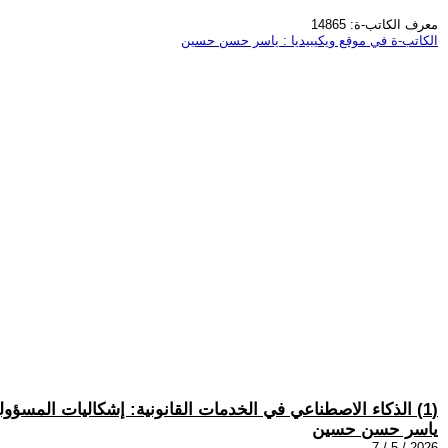
معرف الكاتب-ة: 14865
الكاتب-ة في موقع ويكيبيديا : ياسر حسن حسين
(1) الذكاء الاصطناعي في الخدمات القانونية: إشكاليات المسؤولية والفجوة التشريعية في ضوء التجارب المقارنة
ياسر حسن حسين
2026 / 5 / 7