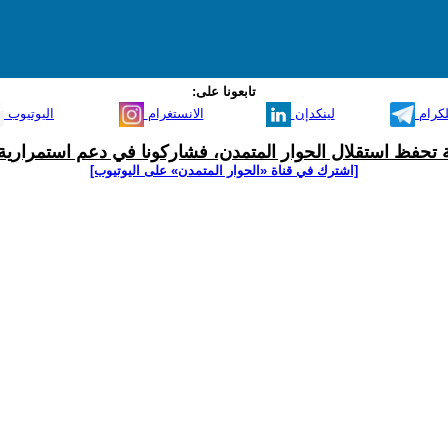
تابعونا على:
لكرام
لينكدإن
الانستغرام
اليوتيوب
ية تحفظ استقلال الحوار المتمدن، فشاركونا في دعم استمرارية 
[اشترك في قناة ‫«الحوار المتمدن» على اليوتيوب]