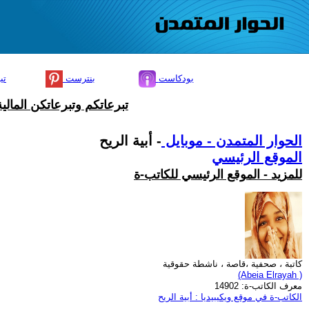
بودكاست
بنترست
تي
تبرعاتكم وتبرعاتكن المال
الحوار المتمدن - موبايل
- أبية الريح
الموقع الرئيسي
للمزيد - الموقع الرئيسي للكاتب-ة
كاتبة ، صحفية ،قاصة ، ناشطة حقوقية
(Abeia Elrayah )
معرف الكاتب-ة: 14902
الكاتب-ة في موقع ويكيبيديا : أبية الريح