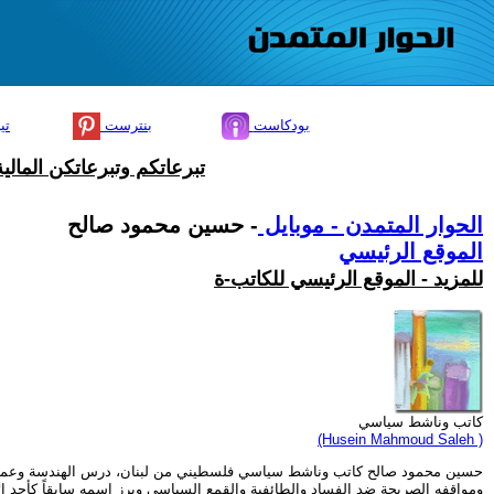
بودكاست
بنترست
تي
تبرعاتكم وتبرعاتكن المال
الحوار المتمدن - موبايل
- حسين محمود صالح
الموقع الرئيسي
للمزيد - الموقع الرئيسي للكاتب-ة
كاتب وناشط سياسي
(Husein Mahmoud Saleh )
حسين محمود صالح كاتب وناشط سياسي فلسطيني من لبنان، درس الهندسة وعمل في قطا
ومواقفه الصريحة ضد الفساد والطائفية والقمع السياسي وبرز اسمه سابقاً كأحد ال