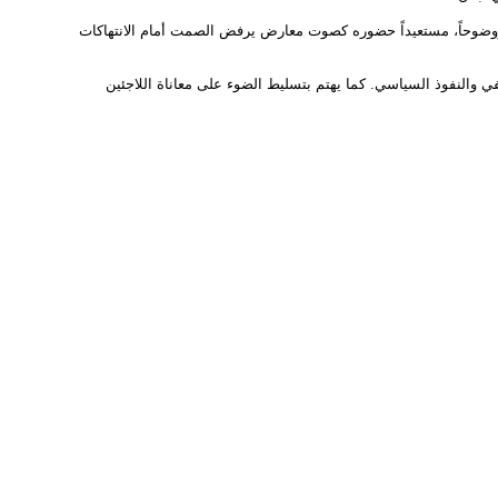
 ووضوحاً، مستعيداً حضوره كصوت معارض يرفض الصمت أمام الانتهاكات
ائفي والنفوذ السياسي. كما يهتم بتسليط الضوء على معاناة اللاجئين