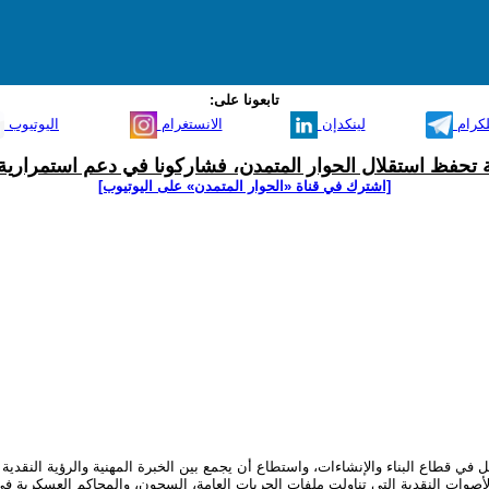
تابعونا على:
لكرام
لينكدإن
الانستغرام
اليوتيوب
ية تحفظ استقلال الحوار المتمدن، فشاركونا في دعم استمرارية 
[اشترك في قناة ‫«الحوار المتمدن» على اليوتيوب]
ع البناء والإنشاءات، واستطاع أن يجمع بين الخبرة المهنية والرؤية النقدية في
أصوات النقدية التي تناولت ملفات الحريات العامة، السجون، والمحاكم العسكرية في 