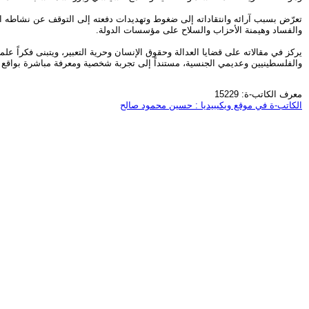
تعرّض بسبب آرائه وانتقاداته إلى ضغوط وتهديدات دفعته إلى التوقف عن نشاطه ال
والفساد وهيمنة الأحزاب والسلاح على مؤسسات الدولة.
يركز في مقالاته على قضايا العدالة وحقوق الإنسان وحرية التعبير، ويتبنى فكراً علم
والفلسطينيين وعديمي الجنسية، مستنداً إلى تجربة شخصية ومعرفة مباشرة بواقع ا
معرف الكاتب-ة: 15229
الكاتب-ة في موقع ويكيبيديا : حسين محمود صالح