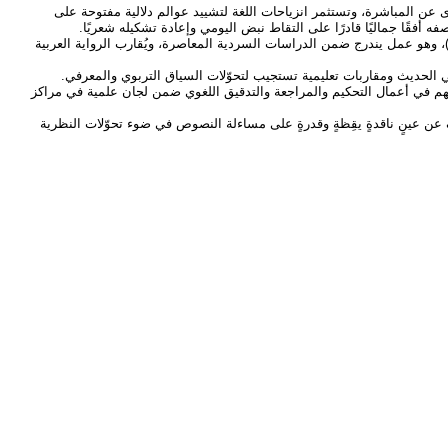
ويضمّ 36 قصيدةً في قصيدة النثر، تتوسّل فيها كتابةً مُراوِغةً تنأى عن المباشرة، وتستثمر انزياحات اللغة لتشييد عوالم دلالية مفتوحة على
في المجال النقدي، صدر لها كتاب «أصوات السرد: السرديات التلفظية في رواية “فرانكشتاين في بغداد” وفق آلان راباتال» (عالم الكتب الحديث، الطبعة الأولى، 2025)، وهو عمل يندرج ضمن الدراسات السردية المعاصرة، ويُقارب الرواية العربية
اني الحديث ومقاربات تعليمية تستجيب لتحوّلات السياق التربوي والمعرفي.
سهم في أعمال التحكيم والمراجعة والتدقيق اللغوي ضمن لجان علمية في مراكز
عن عينٍ ناقدةٍ يقِظةٍ وقدرةٍ على مساءلة النصوص في ضوء تحوّلات النظرية