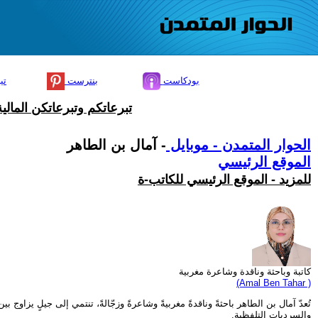
بودكاست
بنترست
تي
تبرعاتكم وتبرعاتكن المال
الحوار المتمدن - موبايل
- آمال بن الطاهر
الموقع الرئيسي
للمزيد - الموقع الرئيسي للكاتب-ة
كاتبة وباحثة وناقدة وشاعرة مغربية
(Amal Ben Tahar )
تُعدّ آمال بن الطاهر باحثةً وناقدةً مغربيةً وشاعرةً وزجّالةً، تنتمي إلى جيلٍ يزاوج
والسرديات التلفظية.