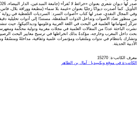
التأويل. كما أصدرت ديوانًا زجليًا بعنوان «غيمة بلا سما» (مطبعة ووراقة بلال، فاس، 2025)، في 120 صفحة، يضمّ 15 قصيدة، حيث تنخرط في مساءلة التعبير الزجلي بوصفه أفقًا جماليًا قادرًا على التقاط نبض اليومي وإعادة تشكيله شعريً
من منظور تعدّد الأصوات وتداخل الذوات المتلفظة، مستندًا إلى أدوات تحليلية دقيقة ت
تتركّز إسهاماتها العلمية في البحث في اللغة العربية وعلومها وديداكتيكها، حيث تن
نشرت الباحثة عددًا من المقالات العلمية في مجلات مغربية ودولية محكّمة ومفهر
بحث داخل المغرب وخارجه، مؤكدةً بذلك انخراطها في ترسيخ معايير البحث الرصين
وتشارك بانتظام في ندوات وملتقيات ومؤتمرات علمية وثقافية، مداخلةً ومنسّقةً وم
الأدبية الحديثة.
معرف الكاتب-ة: 15270
الكاتب-ة في موقع ويكيبيديا : آمال بن الطاهر