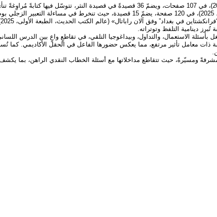
صدر لها ديوان شعري بعنوان «خرائط لا تُقرأ» (جامعة المبدعين، الدار البيضاء، 2026)، في 107 صفحات، 
ا.
و
ُبرز دينامية التلفظ وتوتراته.
شغل بأسئلة الاستعمال، والتداول، وبيداغوجيا التلقي، في تقاطعٍ واعٍ بين الدرس اللس
سة ذات معامل تأثير مرتفع، مما يعكس حضورها الفاعل في الحقل الأكاديمي. كما تُ
.
شرفةً ومسيّرةً، حيث تتقاطع مداخلاتها مع أسئلة الخطاب النقدي الراهن، بما يكشف 