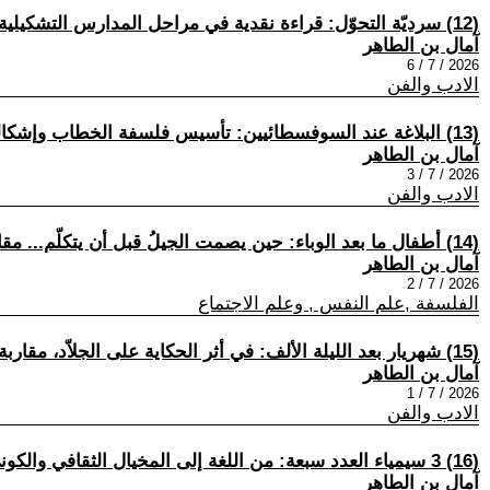
(12) سرديّة التحوّل: قراءة نقدية في مراحل المدارس التشكيلية ومنطق تعاقبها
آمال بن الطاهر
2026 / 7 / 6
الادب والفن
(13) البلاغة عند السوفسطائيين: تأسيس فلسفة الخطاب وإشكالية الحقيقة والإقناع
آمال بن الطاهر
2026 / 7 / 3
الادب والفن
(14) أطفال ما بعد الوباء: حين يصمت الجيلُ قبل أن يتكلّم... مقاربة تحليلية لاضطرابات النطق واللغة لدى المولودين في زمن كوفيد-19
آمال بن الطاهر
2026 / 7 / 2
الفلسفة ,علم النفس , وعلم الاجتماع
(15) شهريار بعد الليلة الألف: في أثر الحكاية على الجلاّد، مقاربة في سيكولوجيا السرد وسياسات الشفاء المؤجَّل
آمال بن الطاهر
2026 / 7 / 1
الادب والفن
(16) 3 سيمياء العدد سبعة: من اللغة إلى المخيال الثقافي والكوني.
آمال بن الطاهر