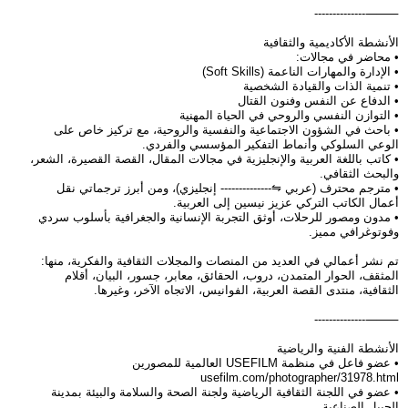
⸻--------------
الأنشطة الأكاديمية والثقافية
• محاضر في مجالات:
• الإدارة والمهارات الناعمة (Soft Skills)
• تنمية الذات والقيادة الشخصية
• الدفاع عن النفس وفنون القتال
• التوازن النفسي والروحي في الحياة المهنية
• باحث في الشؤون الاجتماعية والنفسية والروحية، مع تركيز خاص على
الوعي السلوكي وأنماط التفكير المؤسسي والفردي.
• كاتب باللغة العربية والإنجليزية في مجالات المقال، القصة القصيرة، الشعر،
والبحث الثقافي.
• مترجم محترف (عربي ⇋-------------- إنجليزي)، ومن أبرز ترجماتي نقل
أعمال الكاتب التركي عزيز نيسين إلى العربية.
• مدون ومصور للرحلات، أوثق التجربة الإنسانية والجغرافية بأسلوب سردي
وفوتوغرافي مميز.
تم نشر أعمالي في العديد من المنصات والمجلات الثقافية والفكرية، منها:
المثقف، الحوار المتمدن، دروب، الحقائق، معابر، جسور، البيان، أقلام
الثقافية، منتدى القصة العربية، الفوانيس، الاتجاه الآخر، وغيرها.
⸻--------------
الأنشطة الفنية والرياضية
• عضو فاعل في منظمة USEFILM العالمية للمصورين
usefilm.com/photographer/31978.html
• عضو في اللجنة الثقافية الرياضية ولجنة الصحة والسلامة والبيئة بمدينة
الجبيل الصناعية