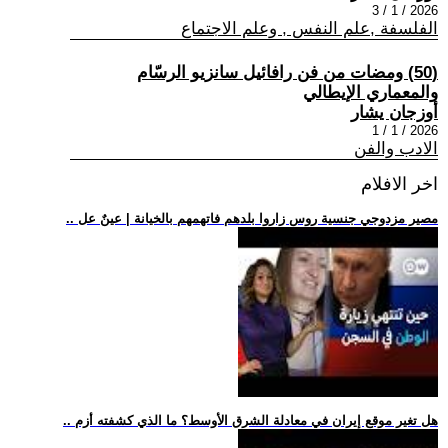
2026 / 1 / 3
الفلسفة ,علم النفس , وعلم الاجتماع
(50) ومضات من فن رافائيل سانزيو الرسّام
والمعماري الإيطالي
أوزجان يشار
2026 / 1 / 1
الادب والفن
اخر الافلام
.. مصير مزدوجي جنسية روس زاروا بلدهم فاتهمهم بالخيانة | عينٌ عل
.. هل تغير موقع إيران في معادلة الشرق الأوسط؟ ما الذي كشفته أزم