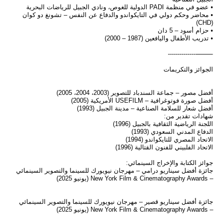
• عضو في منظمة PADI الدولية للغوص، ونادي الجبيل للرياضات البحرية
• محاضر وحكم دولي في التايكواندو والدفاع عن النفس – تشونغ دو كوان
(CHD)
• حزام أسود – 5 دان
• تدريب الأطفال واليافعين (1987 – 2000)
⸻--------------
الجوائز والتكريمات
أفضل مصور – جماعة السندباد للتصوير (2003، 2004، 2005)
أفضل صورة فوتوغرافية – USEFILM الأمريكية (2005)
أفضل شعار للسلامة الصناعية – مدينة الجبيل (1993)
شهادات تقدير من:
اللجنة الرياضية الثقافية بالجبيل (1996)
الدفاع المدني السعودي (1993)
الاتحاد المصري للتايكواندو (1994)
الاتحاد الفلبيني للفنون القتالية (1996)
جوائز الكتابة والإخراج السينمائي:
جائزة أفضل سيناريو درامي – مهرجان نيويورك للسينما والتصوير السينمائي
– New York Film & Cinematography Awards (يونيو 2025)
جائزة أفضل سيناريو قصير – مهرجان نيويورك للسينما والتصوير السينمائي
– New York Film & Cinematography Awards (يونيو 2025)