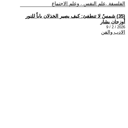
الفلسفة ,علم النفس , وعلم الاجتماع
(35) شمسٌ لا تنطفئ: كيف يصير الخذلان باباً للنور
أوزجان يشار
2026 / 2 / 9
الادب والفن