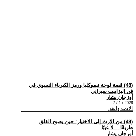
(48) قصة لوحة تيموكليا ورمز الكبرياء النسوي في
فن إليزابيت سيراني
أوزجان يشار
2026 / 1 / 7
الادب والفن
(49) من الإرث إلى الاختيار: حين يصبح القلق
طريقًا… لا عيبًا
أوزجان يشار