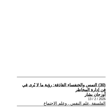
(30) النمس والخنفساء القاذفة: رؤية ما لا يُرى في
فن إدارة المخاطر
أوزجان يشار
2026 / 2 / 13
الفلسفة ,علم النفس , وعلم الاجتماع