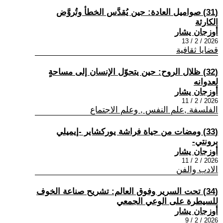
(31) صواميل العادة: حين يُقدَّس الخطأ وتُروَّض
الكارثة
أوزجان يشار
2026 / 2 / 13
قضايا ثقافية
(32) ظلال الروح: حين يتحوّل الإنسان إلى مساحةٍ
لعدوانه
أوزجان يشار
2026 / 2 / 11
الفلسفة ,علم النفس , وعلم الاجتماع
(33) ومضات من حياة فراشة يوركشاير -إيميلي
برونتي-
أوزجان يشار
2026 / 2 / 11
الادب والفن
(34) تحت السرير وفوق العالم: تشريح صناعة الخوف
للسيطرة على الوعي الجمعي
أوزجان يشار
2026 / 2 / 9