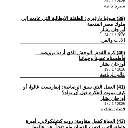
2026 / 1 / 24
سيرة ذاتية
(39) صوفيا بارغيري: الطفلة الإيطالية التي عادت إلى
ملوك مصر القديمة
أوزجان يشار
2026 / 1 / 24
الادب والفن
(40) كرة القدم: الوحش الذي أردنا ترويضه…
فأطعمناه غضبنا وخيباتنا
أوزجان يشار
2026 / 1 / 19
عالم الرياضة
(41) العقل الذي سبق الرصاصة: إيفاريست غالوا، أو
كيف تموت الفكرة قبل أن تولد؟
أوزجان يشار
2026 / 1 / 17
قضايا ثقافية
(42) الحياة كفعل مقاومة: روث كيئيليكولاني، أميرة
هاواي التي رفضت الذوبان ولم تتخلَّ عن عالمها