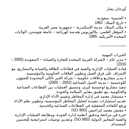
أوزجان يشار
• الجنسية: سعودية
• تاريخ الميلاد: 1962
• مكان الميلاد: مدينة الإسكندرية – جمهورية مصر العربية
• المؤهل العلمي: بكالوريوس هندسة كهربائية – جامعة هيوستن، الولايات
المتحدة الأمريكية، 1985
⸻--------------
الخبرات المهنية
• مدير عام – الشركة العربية المتحدة للتجارة والصيانة – السعودية (2005 –
2016)
قيادة العمليات الإدارية والفنية في قطاعات الطاقة والصيانة والمشاريع، مع
الإشراف على فرق العمل وتطوير العلاقات الحكومية والمؤسسية.
• مدير مشاريع وعلاقات حكومية – شركة الجبر تالكي المحدودة للشؤون
اللوجستية – مدينة الجبيل الصناعية (2002 – 2005)
تنفيذ مشاريع لوجستية كبرى، وتنسيق العمليات بين القطاعات الصناعية
والحكومية، مع تطبيق معايير السلامة والجودة.
• مستشار معتمد في إدارة المخاطر وتقييم الأداء الإداري
تقديم استشارات تنفيذية لتحليل المخاطر المؤسسية، وتطوير نظم الأداء،
ورفع الكفاءة التشغيلية في القطاعات الصناعية والخدمية.
• مفتش معتمد لتراخيص ISO 9001
خبرة في مراجعة وتدقيق أنظمة إدارة الجودة، ومطابقة العمليات الإدارية
والفنية للمعايير الدولية ISO 9001، وتقديم توصيات استراتيجية للتحسين
المستدام.