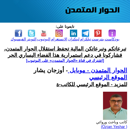
تابعونا على:
بودكاست
بنترست
تيلكرام
لينكدإن
الانستغرام
اليوتيوب
التويتر
الفيسبوك
تبرعاتكم وتبرعاتكن المالية تحفظ استقلال الحوار المتمدن،
فشاركونا في دعم استمرارية هذا الفضاء اليساري الحر
[اشترك في قناة ‫«الحوار المتمدن» على اليوتيوب]
الحوار المتمدن - موبايل
- أوزجان يشار
الموقع الرئيسي
للمزيد - الموقع الرئيسي للكاتب-ة
كاتب وباحث وروائي
(Ozjan Yeshar )