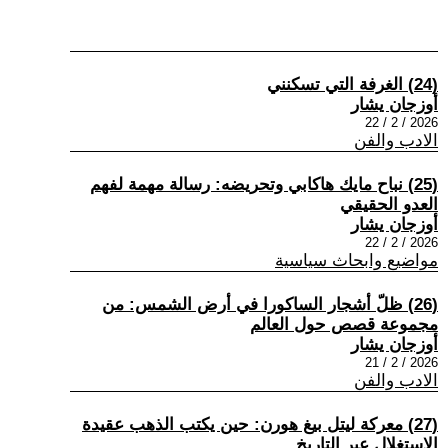
(24) الغرفة التي تسكنني
أوزجان يشار
2026 / 2 / 22
الادب والفن
(25) نباح مايك هاكابي وتحريضه: رسالة مهمة لفهم
العدو الحقيقي
أوزجان يشار
2026 / 2 / 22
مواضيع وابحاث سياسية
(26) ظلّ أشجار الساكورا في أرض الشمس: من
مجموعة قصص حول العالم
أوزجان يشار
2026 / 2 / 21
الادب والفن
(27) معركة ليتل بيغ هورن: حين يكتب الذهب عقيدة
الاستغلال عبر التاريخ