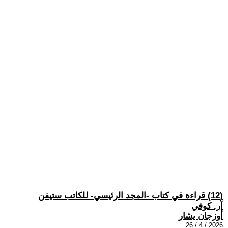
(12) قراءة في كتاب -المجد الرئيسي- للكاتب ستيفن
آر. كوفي
أوزجان يشار
2026 / 4 / 26