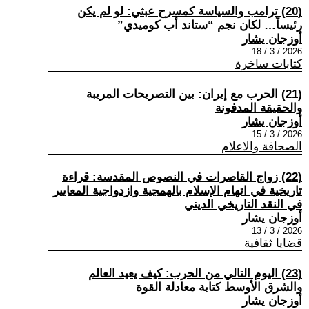
(20) ترامب والسياسة كمسرح عبثي: لو لم يكن
رئيساً… لكان نجم “ستاند أب كوميدي”
أوزجان يشار
2026 / 3 / 18
كتابات ساخرة
(21) الحرب مع إيران: بين التصريحات المريبة
والحقيقة المدفونة
أوزجان يشار
2026 / 3 / 15
الصحافة والاعلام
(22) زواج القاصرات في النصوص المقدسة: قراءة
تاريخية في اتهام الإسلام بالهمجية وازدواجية المعايير
في النقد التاريخي الديني
أوزجان يشار
2026 / 3 / 13
قضايا ثقافية
(23) اليوم التالي من الحرب: كيف يعيد العالم
والشرق الأوسط كتابة معادلة القوة
أوزجان يشار