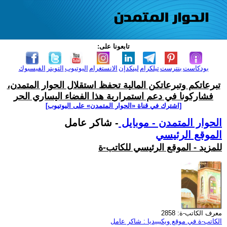
تابعونا على:
بودكاست
بنترست
تيلكرام
لينكدإن
الانستغرام
اليوتيوب
التويتر
الفيسبوك
تبرعاتكم وتبرعاتكن المالية تحفظ استقلال الحوار المتمدن،
فشاركونا في دعم استمرارية هذا الفضاء اليساري الحر
[اشترك في قناة ‫«الحوار المتمدن» على اليوتيوب]
الحوار المتمدن - موبايل
- شاكر عامل
الموقع الرئيسي
للمزيد - الموقع الرئيسي للكاتب-ة
معرف الكاتب-ة: 2858
الكاتب-ة في موقع ويكيبيديا : شاكر عامل