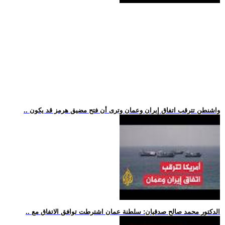
.. واشنطن تترقب اتفاق إيران وعمان وترى أن فتح مضيق هرمز قد يكون
.. الدكتور محمد صالح صدقيان: سلطنة عمان اشترطت توافق الاتفاق مع