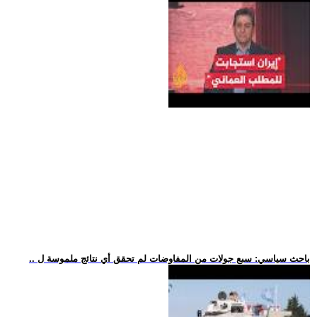
.. باحث سياسي: سبع جولات من المفاوضات لم تحقق أي نتائج ملموسة ل