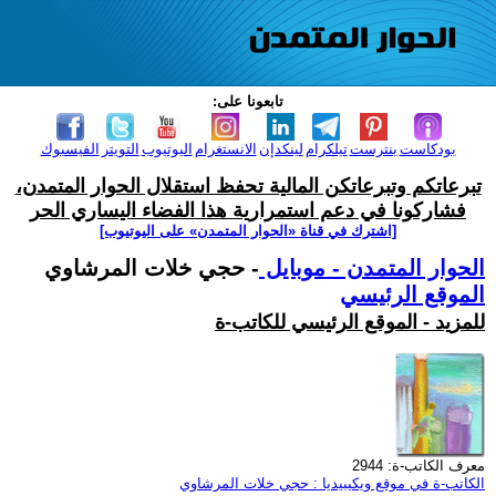
تابعونا على:
بودكاست
بنترست
تيلكرام
لينكدإن
الانستغرام
اليوتيوب
التويتر
الفيسبوك
تبرعاتكم وتبرعاتكن المالية تحفظ استقلال الحوار المتمدن،
فشاركونا في دعم استمرارية هذا الفضاء اليساري الحر
[اشترك في قناة ‫«الحوار المتمدن» على اليوتيوب]
الحوار المتمدن - موبايل
- حجي خلات المرشاوي
الموقع الرئيسي
للمزيد - الموقع الرئيسي للكاتب-ة
معرف الكاتب-ة: 2944
الكاتب-ة في موقع ويكيبيديا : حجي خلات المرشاوي