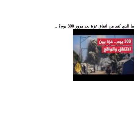
.. ما الذي نُفذ من اتفاق غزة بعد مرور 300 يوم؟