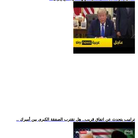
.. ترامب يتحدث عن اتفاق قريب.. هل تقترب الصفقة الكبرى بين أميرك