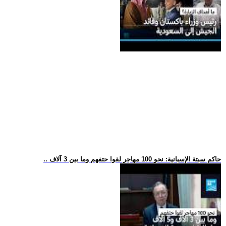
.. حاكم سبتة الإسبانية: نحو 100 مهاجر لقوا حتفهم وما بين 3 آلاف