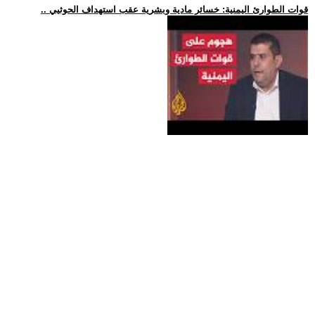
.. قوات الطوارئ اليمنية: خسائر مادية وبشرية عقب استهداف الحوثيي