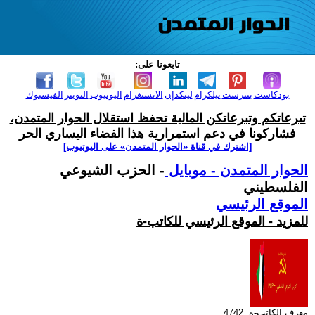
تابعونا على:
بودكاست
بنترست
تيلكرام
لينكدإن
الانستغرام
اليوتيوب
التويتر
الفيسبوك
تبرعاتكم وتبرعاتكن المالية تحفظ استقلال الحوار المتمدن،
فشاركونا في دعم استمرارية هذا الفضاء اليساري الحر
[اشترك في قناة ‫«الحوار المتمدن» على اليوتيوب]
الحوار المتمدن - موبايل
- الحزب الشيوعي
الفلسطيني
الموقع الرئيسي
للمزيد - الموقع الرئيسي للكاتب-ة
معرف الكاتب-ة: 4742