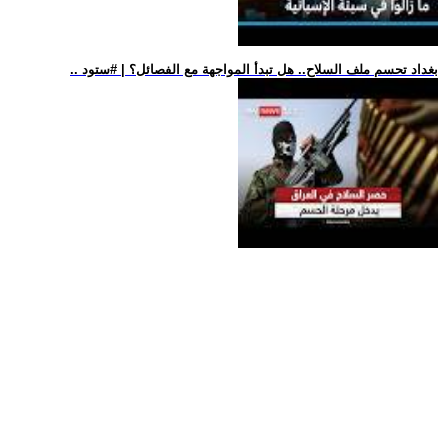
.. بغداد تحسم ملف السلاح.. هل تبدأ المواجهة مع الفصائل؟ | #ستود