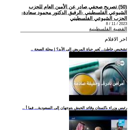
(50) تصريح صحفي صادر عن الأمين العام للحزب
الشيوعي الفلسطيني -الرفيق الدكتور محمود سعادة-
الحزب الشيوعي الفلسطيني
2023 / 11 / 8
القضية الفلسطينية
اخر الافلام
.. تشخيص خاطئ.. يُغير حياة المريض إلى الأبد؟ | مجلة الصحة
.. رئيس وزراء باكستان وقائد الجيش يتوجهان إلى السعودية... فما أ