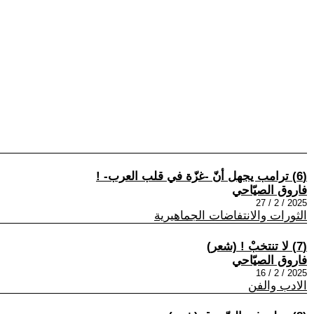
(6) ترامب يجهل أنّ -غزّة في قلب العرب- !
فاروق الصيّاحي
2025 / 2 / 27
الثورات والانتفاضات الجماهيرية
(7) لا تنتخبْ ‏‎!‎ (شعر)
فاروق الصيّاحي
2025 / 2 / 16
الادب والفن