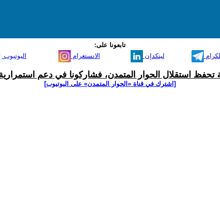
تابعونا على:
لكرام
لينكدإن
الانستغرام
اليوتيوب
ية تحفظ استقلال الحوار المتمدن، فشاركونا في دعم استمرارية 
[اشترك في قناة ‫«الحوار المتمدن» على اليوتيوب]