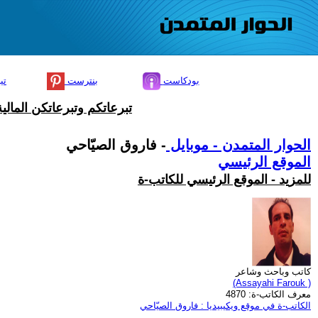
بودكاست
بنترست
تي
تبرعاتكم وتبرعاتكن المال
الحوار المتمدن - موبايل
- فاروق الصيّاحي
الموقع الرئيسي
للمزيد - الموقع الرئيسي للكاتب-ة
كاتب وباحث وشاعر
(Assayahi Farouk )
معرف الكاتب-ة: 4870
الكاتب-ة في موقع ويكيبيديا : فاروق الصيّاحي