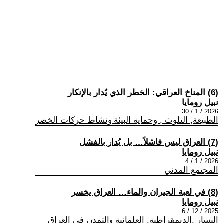
(6) المناخ العراقي: الخطر الذي يُدار بالإنكار
نبيل رومايا
2026 / 1 / 30
الطبيعة, التلوث , وحماية البيئة ونشاط حركات الخضر
(7) العراق ليس فاشلاً… بل يُدار بالفشل
نبيل رومايا
2026 / 1 / 4
المجتمع المدني
(8) في لعبة الجيران والماء… العراق يخسر
نبيل رومايا
2025 / 12 / 6
اليسار ,الديمقراطية, العلمانية والتمدن في العراق