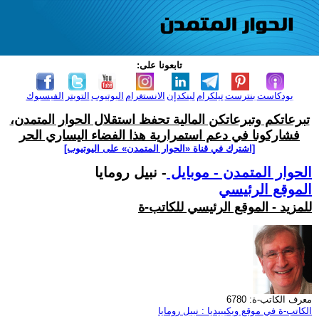
تابعونا على:
بودكاست
بنترست
تيلكرام
لينكدإن
الانستغرام
اليوتيوب
التويتر
الفيسبوك
تبرعاتكم وتبرعاتكن المالية تحفظ استقلال الحوار المتمدن،
فشاركونا في دعم استمرارية هذا الفضاء اليساري الحر
[اشترك في قناة ‫«الحوار المتمدن» على اليوتيوب]
الحوار المتمدن - موبايل
- نبيل رومايا
الموقع الرئيسي
للمزيد - الموقع الرئيسي للكاتب-ة
معرف الكاتب-ة: 6780
الكاتب-ة في موقع ويكيبيديا : نبيل رومايا