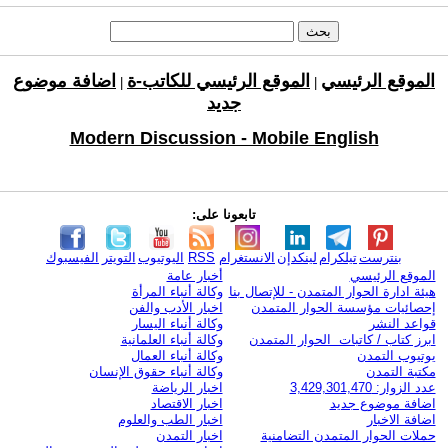
الموقع الرئيسي
الموقع الرئيسي للكاتب-ة
اضافة موضوع
|
|
جديد
Modern Discussion - Mobile English
تابعونا على:
بنترست
تيلكرام
لينكدإن
الانستغرام
RSS
اليوتيوب
التويتر
الفيسبوك
الموقع الرئيسي
أخبار عامة
هيئة ادارة الحوار المتمدن - للإتصال بنا
وكالة أنباء المرأة
إحصائيات مؤسسة الحوار المتمدن
اخبار الأدب والفن
قواعد النشر
وكالة أنباء اليسار
ابرز كتاب / كاتبات الحوار المتمدن
وكالة أنباء العلمانية
يوتيوب التمدن
وكالة أنباء العمال
مكتبة التمدن
وكالة أنباء حقوق الإنسان
عدد الزوار: 3,429,301,470
اخبار الرياضة
اضافة موضوع جديد
اخبار الاقتصاد
اضافة الاخبار
اخبار الطب والعلوم
حملات الحوار المتمدن التضامنية
اخبار التمدن