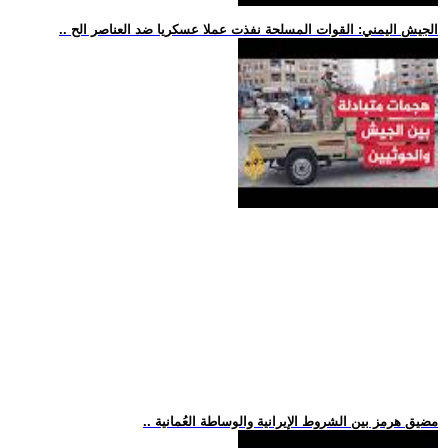
.. الجيش اليمني: القوات المسلحة نفذت عملا عسكريا ضد العناصر الح
.. مضيق هرمز بين الشروط الإيرانية والوساطة العُمانية