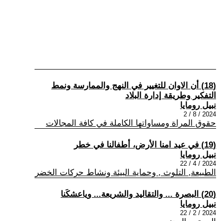
(18) أن الاوان للتغيير في النهج والممارسة ونمط
التفكير وطريقة إدارة البلاد
نبيل رومايا
2024 / 8 / 2
حقوق المراة ومساواتها الكاملة في كافة المجالات
(19) في عيد امنا الأرض، أطفالنا في خطر
نبيل رومايا
2024 / 4 / 22
الطبيعة, التلوث , وحماية البيئة ونشاط حركات الخضر
(20) البصرة ... والتقاليد والشريعة... وياعشكَنا
نبيل رومايا
2024 / 2 / 22