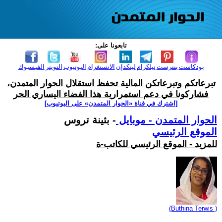
تابعونا على:
بودكاست
بنترست
تيلكرام
لينكدإن
الانستغرام
اليوتيوب
التويتر
الفيسبوك
تبرعاتكم وتبرعاتكن المالية تحفظ استقلال الحوار المتمدن،
فشاركونا في دعم استمرارية هذا الفضاء اليساري الحر
[اشترك في قناة ‫«الحوار المتمدن» على اليوتيوب]
الحوار المتمدن - موبايل
- بثينة تروس
الموقع الرئيسي
للمزيد - الموقع الرئيسي للكاتب-ة
(Buthina Terwis )