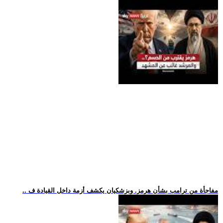
.. مفاجأة من ترامب بشأن هرمز. وبزشكيان يكشف أزمة داخل القيادة ف