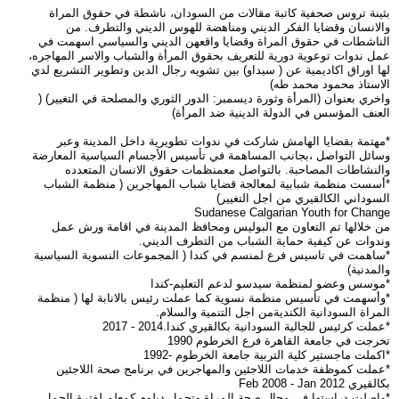
بثينة تروس صحفية كاتبة مقالات من السودان، ناشطة في حقوق المراة
والانسان وقضايا الفكر الديني ومناهضة للهوس الديني والتطرف. من
الناشطات في حقوق المراة وقضايا واقعهن الديني والسياسي اسهمت في
عمل ندوات توعوية دورية للتعريف بحقوق المرأة والشباب والاسر المهاجره،
لها اوراق اكاديمية عن ( سيداو) بين تشويه رجال الدين وتطوير التشريع لدي
الاستاذ محمود محمد طه)
واخري بعنوان (المرأة وثورة ديسمبر: الدور الثوري والمصلحة في التغيير) (
العنف المؤسس في الدولة الدينية ضد المرأة)
*مهتمة بقضايا الهامش شاركت في ندوات تطويرية داخل المدينة وعبر
وسائل التواصل ،بجانب المساهمة في تأسيس الأجسام السياسية المعارضة
والنشاطات المصاحبة. بالتواصل معمنظمات حقوق الانسان المتعدده
*أسست منظمة شبابية لمعالجة قضايا شباب المهاجرين ( منظمة الشباب
السوداني الكالقيري من اجل التغيير)
Sudanese Calgarian Youth for Change
من خلالها تم التعاون مع البوليس ومحافظ المدينة في اقامة ورش عمل
وندوات عن كيفية حماية الشباب من التطرف الديني.
*ساهمت في تاسيس فرع لمنسم في كندا ( المجموعات النسوية السياسية
والمدنية)
*موسس وعضو لمنظمة سيدسو لدعم التعليم-كندا
*وأسهمت في تأسيس منظمة نسوية كما عملت رئيس بالانابة لها ( منظمة
المراة السودانية الكنديةمن اجل التنمية والسلام.
*عملت كرئيس للجالية السودانية بكالقيري كندا.2014 - 2017
تخرجت في جامعة القاهرة فرع الخرطوم 1990
*اكملت ماجستير كلية التربية جامعة الخرطوم -1992
*عملت كموظفة خدمات اللاجئين والمهاجرين في برنامج صحة اللاجئين
بكالقيري Feb 2008 - Jan 2012
*واصلت دراستها في مجال صحة المراة وتحمل دبلوم كمعلم لفترة الحمل