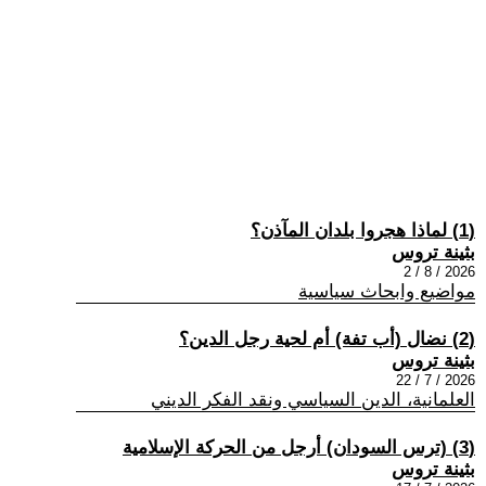
(1) لماذا هجروا بلدان المآذن؟
بثينة تروس
2026 / 8 / 2
مواضيع وابحاث سياسية
(2) نضال (أب تفة) أم لحية رجل الدين؟
بثينة تروس
2026 / 7 / 22
العلمانية، الدين السياسي ونقد الفكر الديني
(3) (ترس السودان) أرجل من الحركة الإسلامية
بثينة تروس