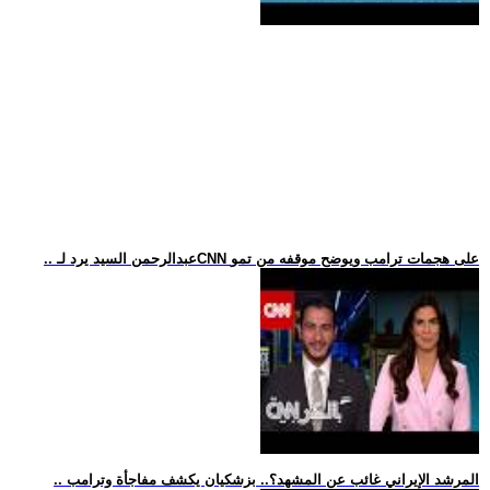
.. عبدالرحمن السيد يرد لـCNN على هجمات ترامب ويوضح موقفه من تمو
.. المرشد الإيراني غائب عن المشهد؟.. بزشكيان يكشف مفاجأة وترامب