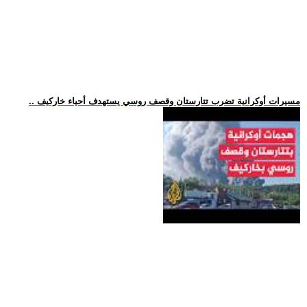
.. مسيرات أوكرانية تضرب تتارستان وقصف روسي يستهدف أحياء خاركيف