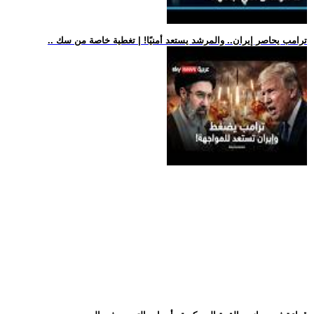
.. ترامب يحاصر إيران.. والمرشد يستعد أمنيًا! | تغطية خاصة من سك