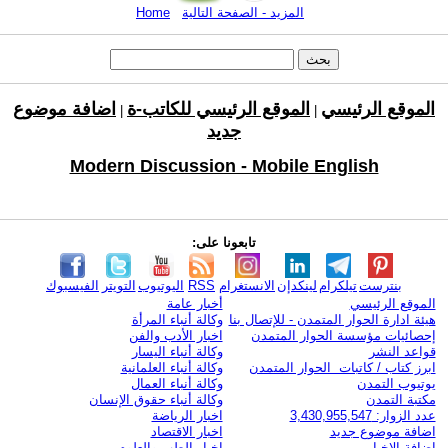
المزيد - الصفحة التالية
Home
الموقع الرئيسي
الموقع الرئيسي للكاتب-ة
اضافة موضوع
|
|
جديد
Modern Discussion - Mobile English
تابعونا على:
بنترست
تيلكرام
لينكدإن
الانستغرام
RSS
اليوتيوب
التويتر
الفيسبوك
الموقع الرئيسي
أخبار عامة
هيئة ادارة الحوار المتمدن - للإتصال بنا
وكالة أنباء المرأة
إحصائيات مؤسسة الحوار المتمدن
اخبار الأدب والفن
قواعد النشر
وكالة أنباء اليسار
ابرز كتاب / كاتبات الحوار المتمدن
وكالة أنباء العلمانية
يوتيوب التمدن
وكالة أنباء العمال
مكتبة التمدن
وكالة أنباء حقوق الإنسان
عدد الزوار: 3,430,955,547
اخبار الرياضة
اضافة موضوع جديد
اخبار الاقتصاد
اضافة الاخبار
اخبار الطب والعلوم