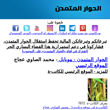
تابعونا على:
بودكاست
بنترست
تيلكرام
لينكدإن
الانستغرام
اليوتيوب
التويتر
الفيسبوك
تبرعاتكم وتبرعاتكن المالية تحفظ استقلال الحوار المتمدن،
فشاركونا في دعم استمرارية هذا الفضاء اليساري الحر
[اشترك في قناة ‫«الحوار المتمدن» على اليوتيوب]
الحوار المتمدن - موبايل
- محمد الصاوي عجاج
الموقع الرئيسي
للمزيد - الموقع الرئيسي للكاتب-ة
معرف الكاتب-ة: 7872
الكاتب-ة في موقع ويكيبيديا : محمد الصاوي عجاج