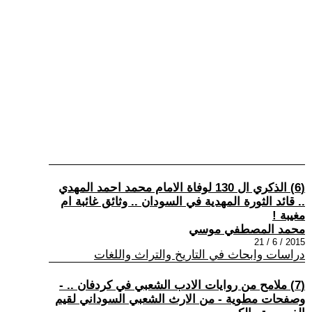
(6) الذكري ال 130 لوفاة الامام محمد احمد المهدي
.. قائد الثورة المهدية في السودان .. وثائق غائبة ام
مغيبة !
محمد المصطفي موسي
2015 / 6 / 21
دراسات وابحاث في التاريخ والتراث واللغات
(7) ملامح من روايات الادب الشعبي في كردفان .. -
وصفحات مطوية - من الارث الشعبي السوداني لقيم