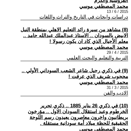
الفروسية والكرم
محمد المصطفي موسي
2015 / 6 / 13
دراسات وابحاث في التاريخ والتراث واللغات
(8) مشاهد من سيرة رائد التعليم الاهلي بمنطقة النيل
الابيض بالسودان .. الاستاذ عبدالملك عبدالله حامد ..
معلم الأجيال الذي كاد ان يكون رسولا !
محمد المصطفي موسي
2015 / 4 / 29
التربية والتعليم والبحث العلمي
(9) في ذكري رحيل شاعر الشعب السوداني الأولي ..
محجوب شريف الذي عرفت !
محمد المصطفي موسي
2015 / 3 / 31
الادب والفن
(10) في ذكري 26 يناير 1885 .. ذكري تحرير
الخرطوم وعيد استقلال السودان الاول .. مؤرخون
بريطانيون واخرون معاصرون يعيدون رسم اللوحة
الحقيقية للحظة ميلاد أمة سودانية مستقلة .
محمد المصطفي موسي