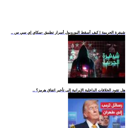
.. شيفرة الجريمة | كيف أسقط اليوروبول أسرار تطبيق -سكاي إي سي س
.. هل تقود الخلافات الداخلية الإيرانية إلى تأخير اتفاق هرمز؟