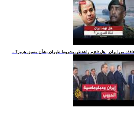
.. نافذة من إيران | هل تلتزم واشنطن بشروط طهران بشأن مضيق هرمز؟