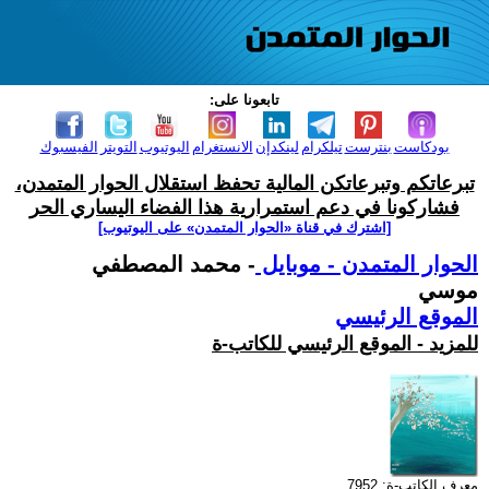
تابعونا على:
بودكاست
بنترست
تيلكرام
لينكدإن
الانستغرام
اليوتيوب
التويتر
الفيسبوك
تبرعاتكم وتبرعاتكن المالية تحفظ استقلال الحوار المتمدن،
فشاركونا في دعم استمرارية هذا الفضاء اليساري الحر
[اشترك في قناة ‫«الحوار المتمدن» على اليوتيوب]
الحوار المتمدن - موبايل
- محمد المصطفي
موسي
الموقع الرئيسي
للمزيد - الموقع الرئيسي للكاتب-ة
معرف الكاتب-ة: 7952