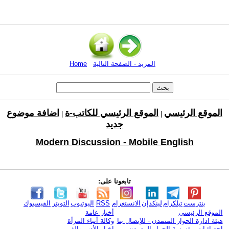
المزيد - الصفحة التالية
Home
الموقع الرئيسي
الموقع الرئيسي للكاتب-ة
اضافة موضوع
|
|
جديد
Modern Discussion - Mobile English
تابعونا على:
بنترست
تيلكرام
لينكدإن
الانستغرام
RSS
اليوتيوب
التويتر
الفيسبوك
الموقع الرئيسي
أخبار عامة
هيئة ادارة الحوار المتمدن - للإتصال بنا
وكالة أنباء المرأة
إحصائيات مؤسسة الحوار المتمدن
اخبار الأدب والفن