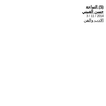
(5) النواحة
حسن الغبيني
2014 / 11 / 3
الادب والفن