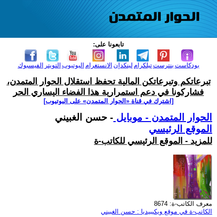
تابعونا على:
بودكاست
بنترست
تيلكرام
لينكدإن
الانستغرام
اليوتيوب
التويتر
الفيسبوك
تبرعاتكم وتبرعاتكن المالية تحفظ استقلال الحوار المتمدن،
فشاركونا في دعم استمرارية هذا الفضاء اليساري الحر
[اشترك في قناة ‫«الحوار المتمدن» على اليوتيوب]
الحوار المتمدن - موبايل
- حسن الغبيني
الموقع الرئيسي
للمزيد - الموقع الرئيسي للكاتب-ة
معرف الكاتب-ة: 8674
الكاتب-ة في موقع ويكيبيديا : حسن الغبيني