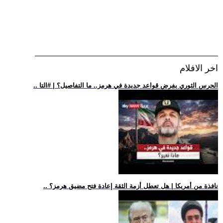
اخر الافلام
.. الحرس الثوري يفرض قواعد جديدة في هرمز.. ما التفاصيل؟ | #التا
.. نافذة من أمريكا | هل تعطل أزمة الثقة إعادة فتح مضيق هرمز؟