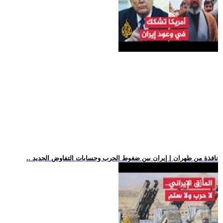
.. نافذة من طهران | إيران بين ضغوط الحرب وحسابات التفاوض الجديد