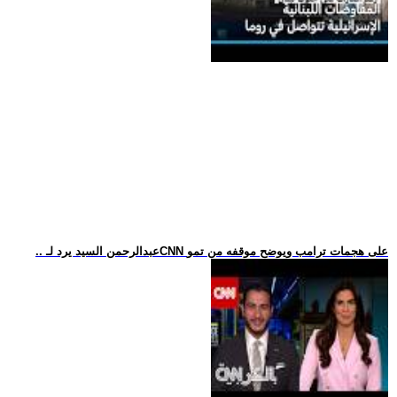
.. عبدالرحمن السيد يرد لـCNN على هجمات ترامب ويوضح موقفه من تمو