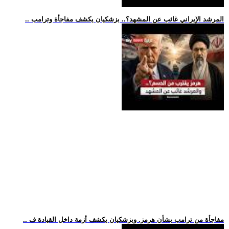
.. المرشد الإيراني غائب عن المشهد؟.. بزشكيان يكشف مفاجأة وترامب
.. مفاجأة من ترامب بشأن هرمز. وبزشكيان يكشف أزمة داخل القيادة ف