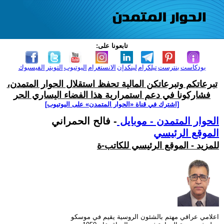
تابعونا على:
بودكاست
بنترست
تيلكرام
لينكدإن
الانستغرام
اليوتيوب
التويتر
الفيسبوك
تبرعاتكم وتبرعاتكن المالية تحفظ استقلال الحوار المتمدن،
فشاركونا في دعم استمرارية هذا الفضاء اليساري الحر
[اشترك في قناة ‫«الحوار المتمدن» على اليوتيوب]
الحوار المتمدن - موبايل
- فالح الحمراني
الموقع الرئيسي
للمزيد - الموقع الرئيسي للكاتب-ة
اعلامي عراقي مهتم بالشئون الروسية يقيم في موسكو