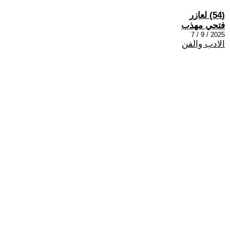
(54) لعازر
فتحي مهذب
2025 / 9 / 7
الادب والفن