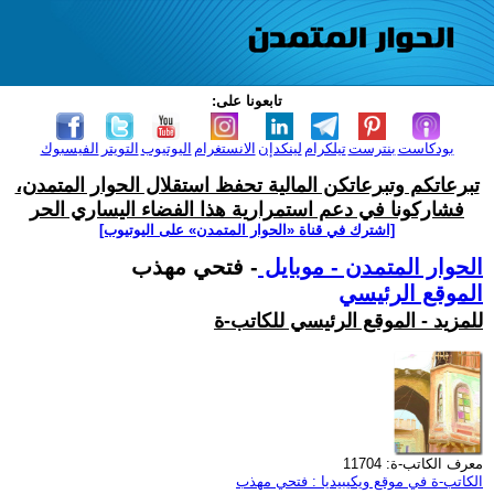
تابعونا على:
بودكاست
بنترست
تيلكرام
لينكدإن
الانستغرام
اليوتيوب
التويتر
الفيسبوك
تبرعاتكم وتبرعاتكن المالية تحفظ استقلال الحوار المتمدن،
فشاركونا في دعم استمرارية هذا الفضاء اليساري الحر
[اشترك في قناة ‫«الحوار المتمدن» على اليوتيوب]
الحوار المتمدن - موبايل
- فتحي مهذب
الموقع الرئيسي
للمزيد - الموقع الرئيسي للكاتب-ة
معرف الكاتب-ة: 11704
الكاتب-ة في موقع ويكيبيديا : فتحي مهذب