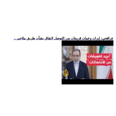
.. عراقجي: إيران وعمان قريبتان من التوصل لاتفاق بشأن طريق ملاحي