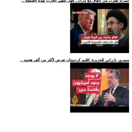
.. أميركا تقترب من اتفاق مع إيران.. فهل تنتهي الحرب بهذه الصفقة
.. مسرور بارزاني للجزيرة: إقليم كردستان تعرض لأكثر من ألف هجوم