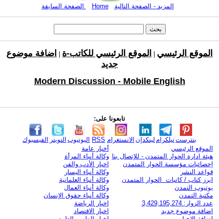
المزيد - الصفحة التالية
Home
الصفحة السابقة
الموقع الرئيسي
الموقع الرئيسي للكاتب-ة
اضافة موضوع
|
|
جديد
Modern Discussion - Mobile English
تابعونا على:
بنترست
تيلكرام
لينكدإن
الانستغرام
RSS
اليوتيوب
التويتر
الفيسبوك
الموقع الرئيسي
أخبار عامة
هيئة ادارة الحوار المتمدن - للإتصال بنا
وكالة أنباء المرأة
إحصائيات مؤسسة الحوار المتمدن
اخبار الأدب والفن
قواعد النشر
وكالة أنباء اليسار
ابرز كتاب / كاتبات الحوار المتمدن
وكالة أنباء العلمانية
يوتيوب التمدن
وكالة أنباء العمال
مكتبة التمدن
وكالة أنباء حقوق الإنسان
عدد الزوار: 3,429,195,274
اخبار الرياضة
اضافة موضوع جديد
اخبار الاقتصاد
اضافة الاخبار
اخبار الطب والعلوم