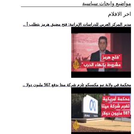
مواضيع وابحاث سياسية
اخر الافلام
.. مدير المركز العربي للدراسات الإيرانية: فتح مضيق هرمز يتطلب أ
.. محكمة في ولاية نيو مكسيكو تلزم شركة ميتا بدفع 567 مليون دولا