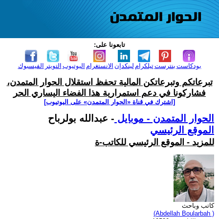
تابعونا على:
بودكاست
بنترست
تيلكرام
لينكدإن
الانستغرام
اليوتيوب
التويتر
الفيسبوك
تبرعاتكم وتبرعاتكن المالية تحفظ استقلال الحوار المتمدن،
فشاركونا في دعم استمرارية هذا الفضاء اليساري الحر
[اشترك في قناة ‫«الحوار المتمدن» على اليوتيوب]
الحوار المتمدن - موبايل
- عبدالله بولرباح
الموقع الرئيسي
للمزيد - الموقع الرئيسي للكاتب-ة
كاتب وباحث
(Abdellah Boularbah )