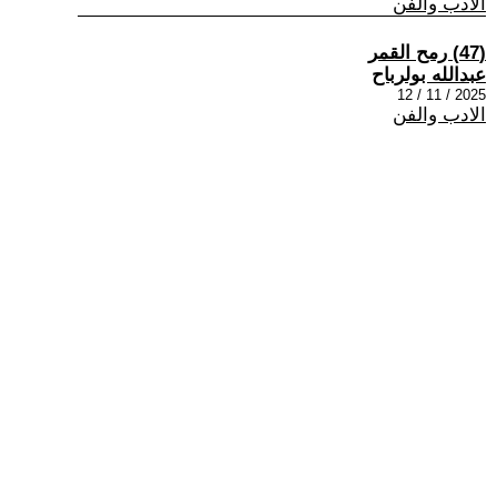
الادب والفن
(47) رمح القمر
عبدالله بولرباح
2025 / 11 / 12
الادب والفن